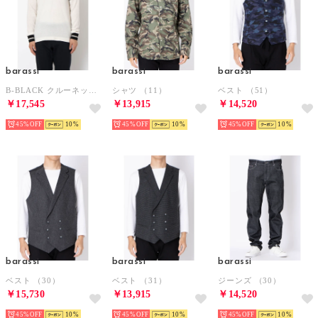
barassi
barassi
barassi
B-BLACK クルーネックデザインセーター（ホワイト）
シャツ （11）
ベスト （51）
￥17,545
￥13,915
￥14,520
45%
10
45%
10
45%
10
barassi
barassi
barassi
ベスト （30）
ベスト （31）
ジーンズ （30）
￥15,730
￥13,915
￥14,520
45%
10
45%
10
45%
10