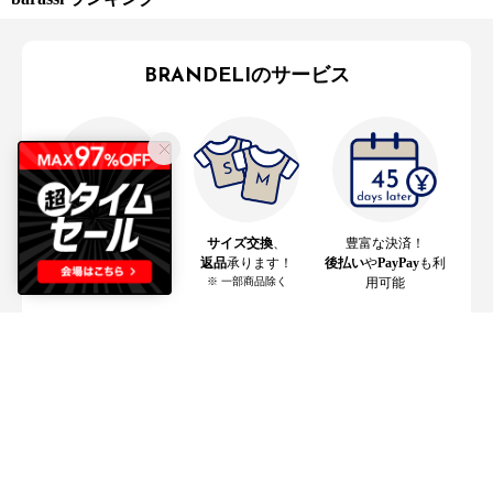
BRANDELIのサービス
全国送料
390円
〜
サイズ交換
、
豊富な決済！
翌日お届けも！
返品
承ります！
後払い
や
PayPay
も利
※ 一部商品除く
用可能
サービスの詳細はこちら
ご利用ガイド
お支払い
配送・送料