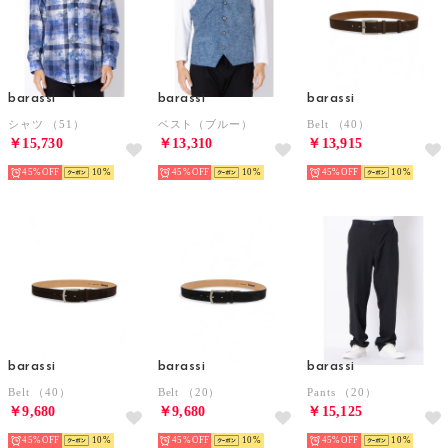
barassi
barassi
barassi
シャツ （51）
ベスト（ブルー）
Belt （40）
￥15,730
￥13,310
￥13,915
45%
10
45%
10
45%
10
barassi
barassi
barassi
Belt （40）
Belt （20）
Pants （20）
￥9,680
￥9,680
￥15,125
45%
10
45%
10
45%
10