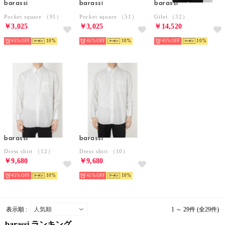
barassi
barassi
barassi
Pocket square （91）
Pocket square （51）
Gilet （32）
￥3,025
￥3,025
￥14,520
45%
10
45%
10
45%
10
barassi
barassi
Dress shirt （12）
Dress shirt （10）
￥9,680
￥9,680
45%
10
45%
10
表示順 :
1 ～ 29件 (全29件)
barassi ランキング