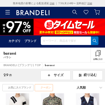
熊本地震の影響による配送遅延
｜ 7/30(木)14時〜 送料改訂
詳細
詳細
カテゴリ
ブランド
barassi
バラシ
お気に入り
BRANDELI (ブランデリ) TOP
barassi
29
絞り込む
サイズ
件
お気に入りブランド
クーポン