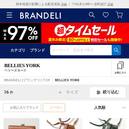
熊本地震の影響による配送遅延
｜ 7/30(木)14時〜 送料改訂
詳細
詳細
カテゴリ
ブランド
BELLIES YORK
ベリーズヨーク
お気に入り
BRANDELI (ブランデリ) TOP
BELLIES YORK
16
絞り込む
サイズ
件
お気に入りブランド
クーポン