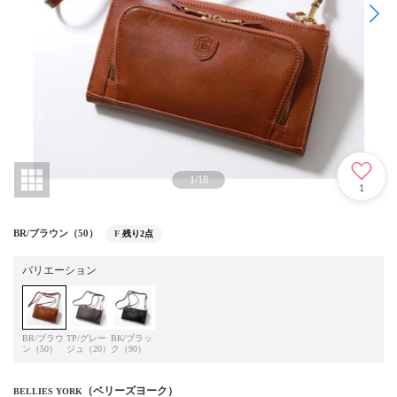
1
/
18
1
BR/ブラウン（50）
F
残り2点
バリエーション
BR/ブラウ
TP/グレー
BK/ブラッ
ン（50）
ジュ（20）
ク（90）
（ベリーズヨーク）
BELLIES YORK