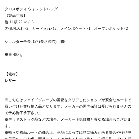
クロスボディ ウォレットバッグ
【製品寸法】
縦 11 横 22 マチ 3
内側:札入れ×2、カード入れ×12、メインポケット×1、オープンポケット×2
ショルダー全長: 137 (長さ調節) 可能
重量 400 ｇ
【素材】
レザー
※こちらはジェイドグループの審査をクリアしたショップが安全なルートで
買い付けた並行輸入品となります。メーカーの国内保証は受けられませんの
で予め御了承下さい。
※デッドストック品などの場合、メーカー正規価格と異なる場合もございま
す。
※輸入や検品ルートの都合上、商品によっては箱に痛みがある場合や検品中
の若干のシワや傷、商品によってはセキュリティラベルを切り取っている場