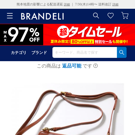
熊本地震の影響による配送遅延
｜ 7/30(木)14時〜 送料改訂
詳細
詳細
カテゴリ
ブランド
この商品は
返品可能
です