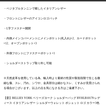
・ベジタブルタンニンで鞣したイタリアンレザー
・フロントにレザーのアイコンロゴパッチ
・L字ファスナー開閉
・内側メインコパーメントにメインポケット(札入れ)×2、カードポケット
×12、オープンポケット×3
・外側フロントにファスナーポケット×1
・ショルダーストラップ取り外し可能
※天然皮革を使用している為、輸入時より素材の性質や製造段階で生じる微
細な傷、スレ、汚れ、シワや、金具部分は細かなスレ、くすみが見受けられ
る場合がございます。以上の点を気になさる方はご遠慮下さい。
【委】BELLIES YORK ベリーズヨーク ショルダーバッグ BYHLB10179 レデ
ィース イタリアンレザー ショルダーウォレット ポシェット ロゴ カラー3色