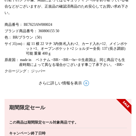
合などがございますが、正規品の確認済商品のため安心してお買い求め下さ
い。
商品番号
： BE7623AW000024
ブランド商品番号
： 360806155 50
色
： BR/ブラウン（50）
サイズ(cm)
： 縦 11 横 22 マチ 3内側:札入れ×2、カード入れ×12、メインポケ
ット×1、オープンポケット×2 ショルダー全長: 137 (長さ調節)
可能 重量 400 g
原産国
： made in ベトナム <BR> <BR><br>※生産国は、同じ商品でも生
産時期によって異なる場合がございます事ご了承下さい。 <BR>
クロージング
： ジッパー
さらに詳しい情報を表示
期間限定セール
この商品は期間限定セール対象商品です。
キャンペーン終了日時