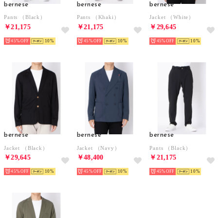
bernese
bernese
bernese
Pants （Black）
Pants （Khaki）
Jacket （White）
￥21,175
￥21,175
￥29,645
45%
10
45%
10
45%
10
bernese
bernese
bernese
Jacket （Black）
Jacket （Navy）
Pants （Black）
￥29,645
￥48,400
￥21,175
45%
10
45%
10
45%
10