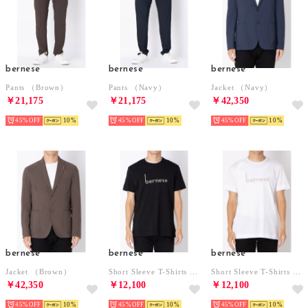
bernese
bernese
bernese
Pants （Brown）
Pants （Navy）
Jacket （Navy）
￥21,175
￥21,175
￥42,350
45%
10
45%
10
45%
10
bernese
bernese
bernese
Jacket （Brown）
Short Sleeve T-Shirts （Black）
Short Sleeve T-Shirts （White）
￥42,350
￥12,100
￥12,100
45%
10
45%
10
45%
10