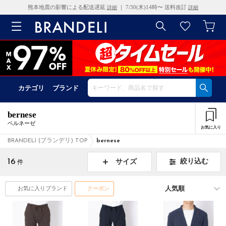
熊本地震の影響による配送遅延
｜ 7/30(木)14時〜 送料改訂
詳細
詳細
カテゴリ
ブランド
bernese
ベルネーゼ
お気に入り
BRANDELI (ブランデリ) TOP
bernese
16
絞り込む
サイズ
件
お気に入りブランド
クーポン