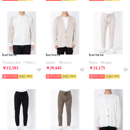
bernese
bernese
bernese
Trackjacket （White）
Jacket （Brown）
Pants （Beige）
￥23,595
￥29,645
￥21,175
45%
10
45%
10
45%
10