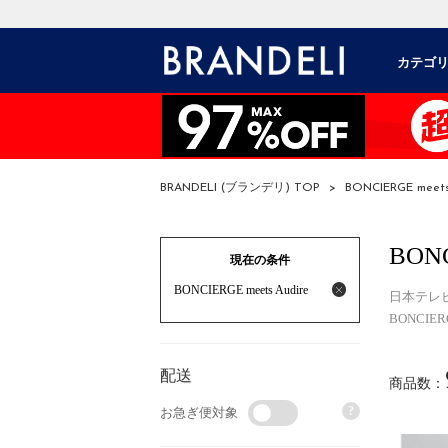
カテゴ
BRANDELI (ブランデリ) TOP
>
BONCIERGE meets
BONC
現在の条件
BONCIERGE meets Audire
日本テレ
BONC
配送
商品数：
?
お急ぎ便対象