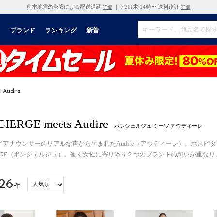
熊本地震の影響による配送遅延
｜ 7/30(木)14時〜 送料改訂
詳細
詳細
リ
ブランド
ランキング
新着
 Audire
IERGE meets Audire
ボンシェルジュ ミーツ アウディーレ
ビアナウンサーのリアルな声から生まれたAudire（アウディーレ）。ホスピ
IERGE（ボンシェルジュ）。働く女性に寄り添う２つのブランドの想いが重なり
26
件