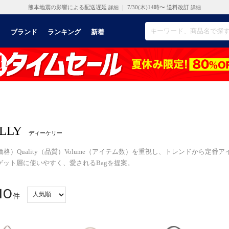
熊本地震の影響による配送遅延
｜ 7/30(木)14時〜 送料改訂
詳細
詳細
リ
ブランド
ランキング
新着
LLY
ディーケリー
（低価格）Quality（品質）Volume（アイテム数）を重視し、トレンドから
ゲット層に使いやすく、愛されるBagを提案。
10
件