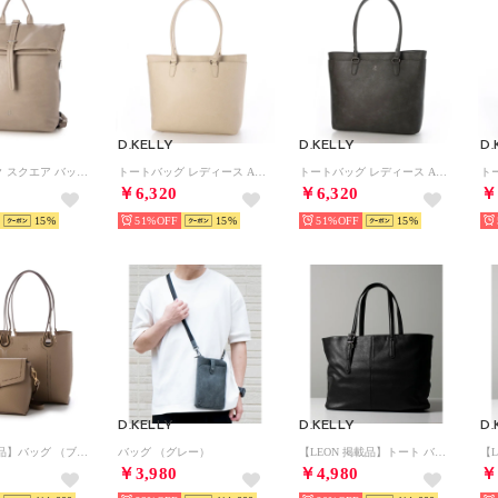
D.KELLY
D.KELLY
D.
バックパック スクエア バッグ パック フラップベルトタイ リュック サック レディース メンズ ユニセックス 大容量 大きめ 男女兼用 （サンド）
トートバッグ レディース A4 大容量 軽量 通勤 通学 ビジネス シンプル カジュアル マザーズバッグ BMM-3902 （アイボリー）
トートバッグ レディース A4 大容量 軽量 通勤 通学 ビジネス シンプル カジュアル マザーズバッグ BMM-3902 （グレー）
￥6,320
￥6,320
￥
15
51%
15
51%
15
D.KELLY
D.KELLY
D.
【Oggi 掲載品】バッグ （ブラック） （グレー）
バッグ （グレー）
【LEON 掲載品】トート バッグ （ブラック）
￥3,980
￥4,980
￥