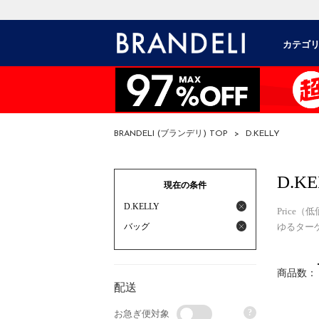
カテゴ
BRANDELI (ブランデリ) TOP
>
D.KELLY
D.KE
現在の条件
D.KELLY
Price
バッグ
ゆるター
商品数：
配送
?
お急ぎ便対象