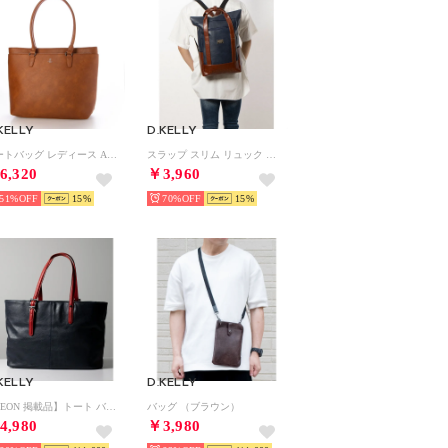
KELLY
D.KELLY
トートバッグ レディース A4 大容量 軽量 通勤 通学 ビジネス シンプル カジュアル マザーズバッグ BMM-3902 （キャメル）
スラップ スリム リュック メンズ バックパック リュックサック LP-34 （ネイビー）
6,320
￥3,960
51%
15
70%
15
KELLY
D.KELLY
【LEON 掲載品】トート バッグ
バッグ （ブラウン）
4,980
￥3,980