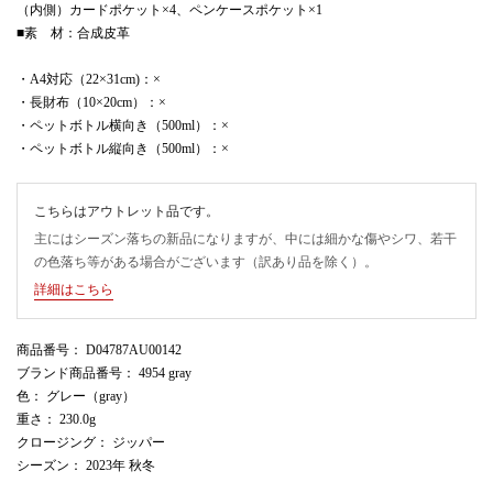
（内側）カードポケット×4、ペンケースポケット×1
■素 材：合成皮革
・A4対応（22×31cm)：×
・長財布（10×20cm）：×
・ペットボトル横向き（500ml）：×
・ペットボトル縦向き（500ml）：×
こちらはアウトレット品です。
主にはシーズン落ちの新品になりますが、中には細かな傷やシワ、若干
の色落ち等がある場合がございます（訳あり品を除く）。
詳細はこちら
商品番号
： D04787AU00142
ブランド商品番号
： 4954 gray
色
： グレー（gray）
重さ
： 230.0g
クロージング
： ジッパー
シーズン
： 2023年 秋冬