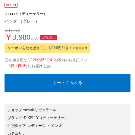
（ディーケリー）
D.KELLY
バッグ （グレー）
￥10,780
￥3,980
63%OFF
税込
クーポンを使えばさらに
1,000
円引き！
※適用条件
お急ぎ便なら
12時間52分40秒
以内
のお支払いで
8月11日(火)
にお届け
詳細
カートに入れる
ショップ
:
riverall リヴェラール
ブランド
:
D.KELLY
（ディーケリー）
性別タイプ
:
レディース
・
メンズ
カテゴリ
: