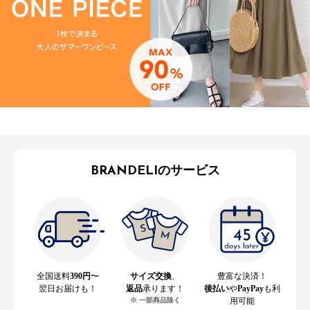
BRANDELIのサービス
全国送料
390円
〜
サイズ交換
、
豊富な決済！
翌日お届けも！
返品
承ります！
後払い
や
PayPay
も利
※ 一部商品除く
用可能