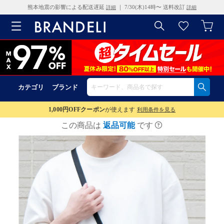
熊本地震の影響による配送遅延
｜ 7/30(木)14時〜 送料改訂
詳細
詳細
カテゴリ
ブランド
1,000円OFF
クーポン
が使えます
利用条件を見る
この商品は
返品可能
です