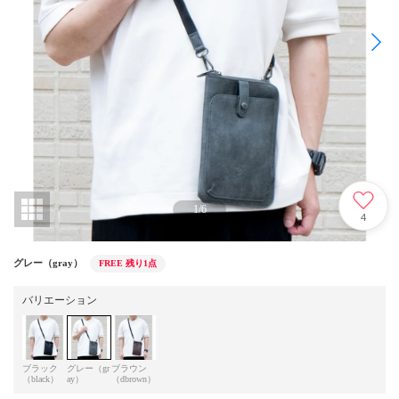
1
/
6
4
グレー（gray）
FREE
残り1点
バリエーション
ブラック
グレー（gr
ブラウン
（black）
ay）
（dbrown）