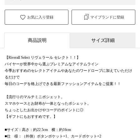
お気に入り登録
マイブランドに登録
商品説明
サイズ詳細
【Riverall Select リヴェラール セレクト！！】
バイヤーが世界中から選ぶプレミアムなアイテムライン
今季おすすめのセレクトアイテムやあなたのワードローブに加えていただけ
るだけで
毎日のコーデを格上げできる最新ファッションアイテムをご提案！！
【流行りのマルチミニポシェット。
スマホケースとお財布が一体となったポシェット。
ちょっとしたお出かけやコーデのポイントに◎
【ギフトにもおすすめです。】
■サイズ：高さ：約22.5cm 横：約16cm
■仕 様：（外側）ボタンポケット×1、カードポケット×2