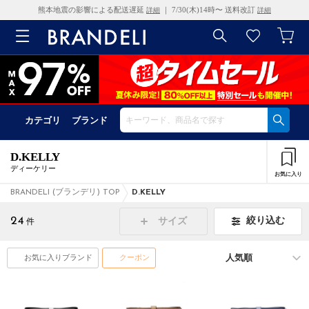
熊本地震の影響による配送遅延
｜ 7/30(木)14時〜 送料改訂
詳細
詳細
カテゴリ
ブランド
D.KELLY
ディーケリー
お気に入り
BRANDELI (ブランデリ) TOP
D.KELLY
24
絞り込む
サイズ
件
お気に入りブランド
クーポン