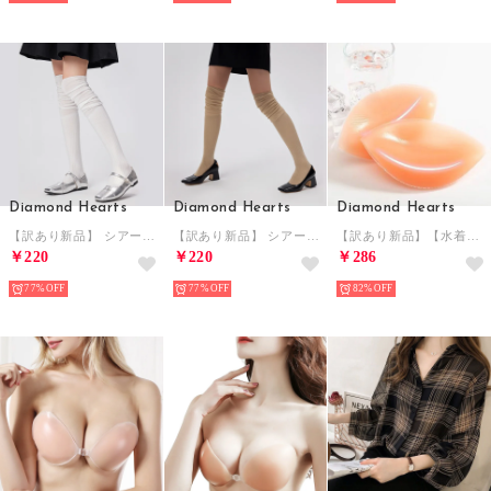
Diamond Hearts
Diamond Hearts
Diamond Hearts
【訳あり新品】 シアー切り替えリブニーハイソックス （ホワイト）
【訳あり新品】 シアー切り替えリブニーハイソックス （ベージュ）
【訳あり新品】【水着に使える】らくらく盛れるリーフ型シリコンパッド 水着やブラジャーに入れるだけ （ベージュ）
￥220
￥220
￥286
77%
77%
82%