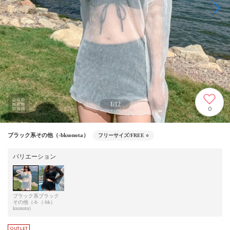
1
/
12
0
ブラック系その他（-bksonota）
フリーサイズ/FREE
○
バリエーション
ブラック系
ブラック
その他（-b
（-bk）
ksonota）