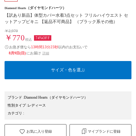
（ダイヤモンドハーツ）
Diamond Hearts
【訳あり新品】体型カバー水着3点セット フリルハイウエスト セ
ットアップビキニ 【返品不可商品】 （ブラック系その他）
￥2,970
￥770
74%OFF
税込
お急ぎ便なら
13時間13分22秒
以内
のお支払いで
8月9日(日)
にお届け
詳細
サイズ・色を選ぶ
ブランド
:
Diamond Hearts
（ダイヤモンドハーツ）
性別タイプ
:
レディース
カテゴリ
:
お気に入り登録
マイブランドに登録