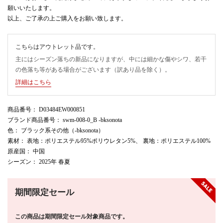
願いいたします。
以上、ご了承の上ご購入をお願い致します。
こちらはアウトレット品です。
主にはシーズン落ちの新品になりますが、中には細かな傷やシワ、若干
の色落ち等がある場合がございます（訳あり品を除く）。
詳細はこちら
商品番号
： D03484EW000851
ブランド商品番号
： swm-008-0_B -bksonota
色
： ブラック系その他（-bksonota）
素材
： 表地：ポリエステル95%ポリウレタン5%、 裏地：ポリエステル100%
原産国
： 中国
シーズン
： 2025年 春夏
期間限定セール
この商品は期間限定セール対象商品です。