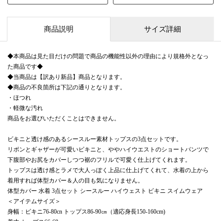
商品説明
サイズ詳細
◆本商品は見た目だけの問題で商品の機能性以外の理由により規格外となっ
た商品です◆
◆当商品は【訳あり新品】商品となります。
◆商品の不良箇所は下記の通りとなります。
・ほつれ
・軽微な汚れ
商品をお選びいただくことはできません。
ビキニと透け感のあるシースルー素材トップスの3点セットです。
リボンとギャザーが可愛いビキニと、ややハイウエストのショートパンツで
下腹部やお尻をカバーしつつ裾のフリルで可愛く仕上げてくれます。
トップスは透け感とラメで大人っぽく上品に仕上げてくれて、水着の上から
着用すれば体型カバー＆人の目も気になりません。
体型カバー 水着 3点セット シースルー ハイウェスト ビキニ スイムウェア
＜アイテムサイズ＞
身幅：ビキニ76-80cn トップス86-90㎝（適応身長150-160cm)