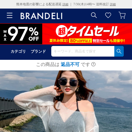
熊本地震の影響による配送遅延
｜ 7/30(木)14時〜 送料改訂
詳細
詳細
カテゴリ
ブランド
この商品は
返品不可
です