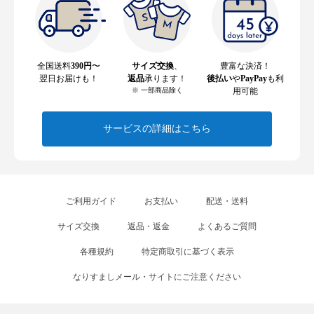
全国送料
390円
〜
サイズ交換
、
豊富な決済！
翌日お届けも！
返品
承ります！
後払い
や
PayPay
も利
※ 一部商品除く
用可能
サービスの詳細はこちら
ご利用ガイド
お支払い
配送・送料
サイズ交換
返品・返金
よくあるご質問
各種規約
特定商取引に基づく表示
なりすましメール・サイトにご注意ください