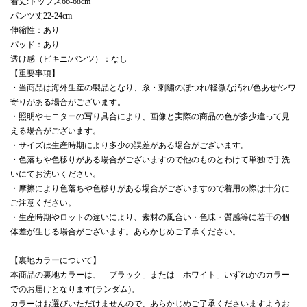
着丈:トップス66-68cm
パンツ丈22-24cm
伸縮性：あり
パッド：あり
透け感（ビキニ/パンツ）：なし
【重要事項】
・当商品は海外生産の製品となり、糸・刺繍のほつれ/軽微な汚れ/色あせ/シワ
寄りがある場合がございます。
・照明やモニターの写り具合により、画像と実際の商品の色が多少違って見
える場合がございます。
・サイズは生産時期により多少の誤差がある場合がございます。
・色落ちや色移りがある場合がございますので他のものとわけて単独で手洗
いにてお洗いください。
・摩擦により色落ちや色移りがある場合がございますので着用の際は十分に
ご注意ください。
・生産時期やロットの違いにより、素材の風合い・色味・質感等に若干の個
体差が生じる場合がございます。あらかじめご了承ください。
【裏地カラーについて】
本商品の裏地カラーは、「ブラック」または「ホワイト」いずれかのカラー
でのお届けとなります(ランダム)。
カラーはお選びいただけませんので、あらかじめご了承くださいますようお