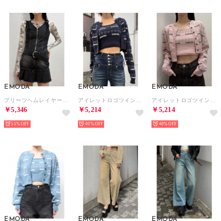
EMODA
EMODA
EMODA
プリーツヘムレイヤードデニムワンピース （ブラック）
アイレットロゴツインニット （ネイビー）
アイレットロゴツインニット （ピンク）
￥5,346
￥5,214
￥5,214
55%
40%
40%
EMODA
EMODA
EMODA