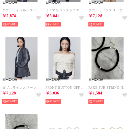
EMODA
EMODA
EMODA
ダブルラインルーズパンツ （グレー）
ミニマルジャストウエストフレアデニム （アイスブルー）
ダブルラインスリーブオーバージャケット （ベージュ）
￥5,874
￥5,841
￥7,128
40%
55%
40%
EMODA
EMODA
EMODA
ダブルラインスリーブオーバージャケット （グレー）
FRONT BUTTON OFF SHOULDER KNIT （アイボリー）
FAKE FUR STRING NC （ブラウン）
￥7,128
￥3,036
￥1,584
40%
60%
60%