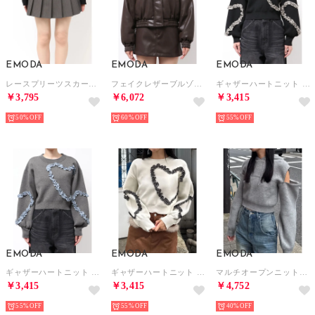
EMODA
EMODA
EMODA
レースプリーツスカート （グレー）
フェイクレザーブルゾン （ブラウン）
ギャザーハートニット （ブラック）
￥3,795
￥6,072
￥3,415
50%
60%
55%
EMODA
EMODA
EMODA
ギャザーハートニット （グレー）
ギャザーハートニット （アイボリー）
マルチオープンニットフーディ （グレー）
￥3,415
￥3,415
￥4,752
55%
55%
40%