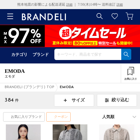
熊本地震の影響による配送遅延
｜ 7/30(木)14時〜 送料改訂
詳細
詳細
カテゴリ
ブランド
EMODA
エモダ
お気に入り
BRANDELI (ブランデリ) TOP
EMODA
384
絞り込む
サイズ
件
お気に入りブランド
クーポン