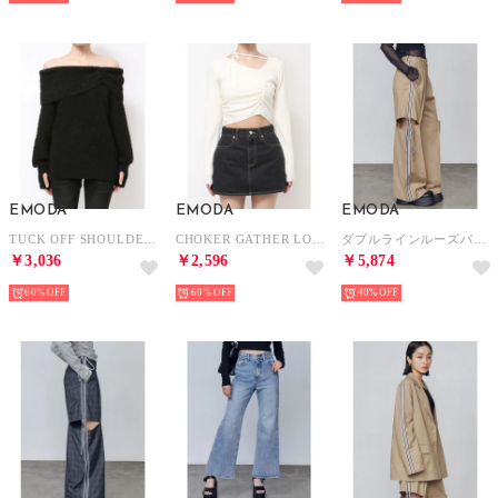
EMODA
EMODA
EMODA
TUCK OFF SHOULDER KNIT （ブラック）
CHOKER GATHER LONG SLEEVE KNIT （ホワイト）
ダブルラインルーズパンツ （ベージュ）
￥3,036
￥2,596
￥5,874
60%
60%
40%