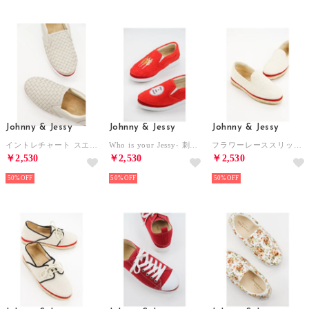
Johnny & Jessy
Johnny & Jessy
Johnny & Jessy
イントレチャート スエードスリッポン （オーク）
Who is your Jessy- 刺繍 ゴムスリッポン （レッド）
フラワーレーススリッポン （アイボリー）
￥2,530
￥2,530
￥2,530
50%
50%
50%