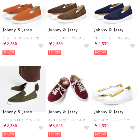
Johnny & Jessy
Johnny & Jessy
Johnny & Jessy
コットン ゴムスリッポン （オレンジ）
コーデュロイ ゴムスリッポン （ブラウン）
コーデュロイ ゴムスリッポン （ネイビー）
￥2,530
￥2,530
￥2,530
50%
50%
50%
Johnny & Jessy
Johnny & Jessy
Johnny & Jessy
コーデュロイ ゴムスリッポン （グリーン）
ベロアレザー レースアップスニーカー （ボルドー）
レースアップスニーカー （マスタード）
￥2,530
￥3,025
￥2,530
50%
50%
50%