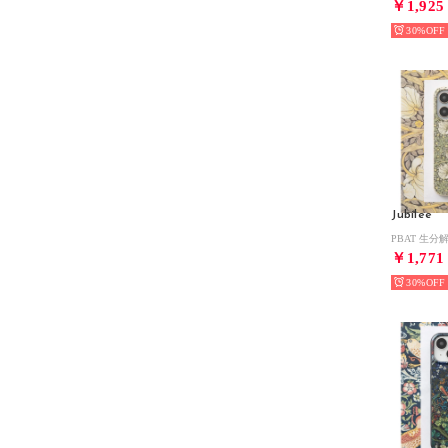
￥1,925
30%
Jubilee
￥1,771
30%