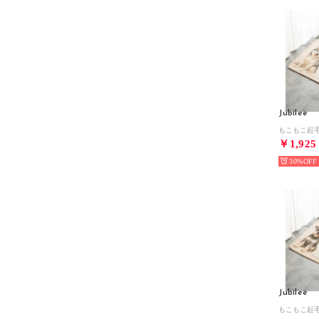
Jubilee
￥1,925
30%
Jubilee