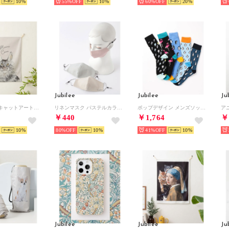
10
55%
10
60%
20
Jubilee
Jubilee
Ju
猫デザイン キャットアートファブリックポスター （A）
リネンマスク パステルカラー サイズ調整可能 3枚セット【返品不可商品】 （その他2）
ポップデザイン メンズソックス5足セット （その他5）
￥440
￥1,764
￥
10
80%
10
41%
10
Jubilee
Jubilee
Ju