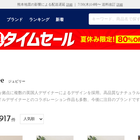
熊本地震の影響による配送遅延
｜ 7/30(木)14時〜 送料改訂
詳細
詳細
リ
ブランド
ランキング
新着
ee
ジュビリー
を拠点に複数の英国人デザイナーによるデザインを採用。高品質なナチュラル
イルデザイナーとのコラボレーション作品も多数、今後に注目のブランドです
917
件