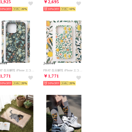
1,925
￥2,695
30%
20
30%
10
bilee
Jubilee
PBAT 生分解性 iPhone エコスマホケース カバー ウィリアムモリス柄 （その他2）
PBAT 生分解性 iPhone エコスマホケース カバー ウィリアムモリス柄 （その他4）
1,771
￥1,771
30%
20
30%
20