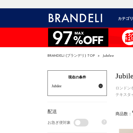
カテゴ
BRANDELI (ブランデリ) TOP
>
Jubilee
Jubil
現在の条件
Jubilee
ロンドン
テキスタ
配送
商品数：
?
お急ぎ便対象