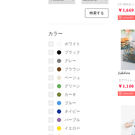
￥1,669
31%
カラー
ホワイト
ブラック
グレー
ブラウン
Jubilee
ベージュ
グリーン
￥1,100
50%
カーキ
ブルー
ネイビー
パープル
イエロー