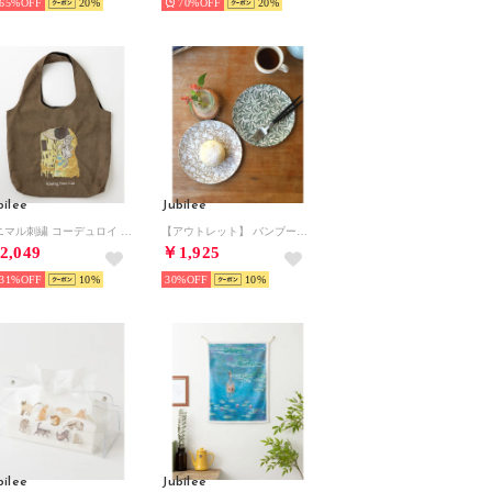
65%
20
70%
20
bilee
Jubilee
アニマル刺繍 コーデュロイ トートバッグ 犬 ネコ （ダークブラウン）
【アウトレット】 バンブープレート 2枚セット 【返品不可商品】(その他6）
2,049
￥1,925
31%
10
30%
10
bilee
Jubilee