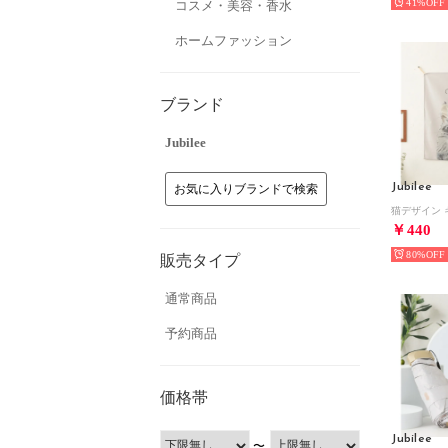
41%
コスメ・美容・香水
ホームファッション
ブランド
Jubilee
Jubilee
お気に入りブランドで検索
￥440
80%
販売タイプ
通常商品
予約商品
価格帯
Jubilee
〜