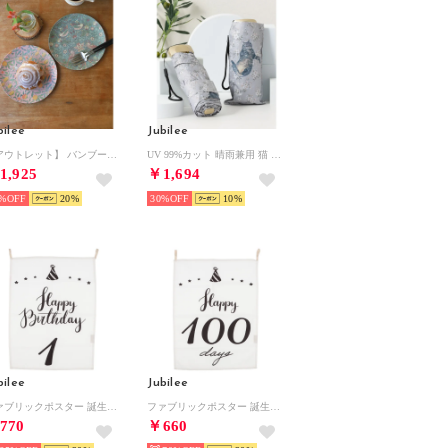
bilee
Jubilee
【アウトレット】 バンブープレート 2枚セット 【返品不可商品】(その他3）
UV 99%カット 晴雨兼用 猫 北欧 タータン デザインなど 軽量コンパクト 折りたたみ日傘 UPF50+ （A）
1,925
￥1,694
%
20
30%
10
bilee
Jubilee
ファブリックポスター 誕生日アニバーサリーデザインタペストリー （その他10）
ファブリックポスター 誕生日アニバーサリーデザインタペストリー （その他8）
770
￥660