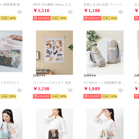
UV 99%カット 晴雨兼用 猫 北欧 タータン デザインなど 軽量コンパクト 折りたたみ日傘 UPF50+ （その他27）
PBAT 生分解性 iPhone エコスマホケース 【SE/12/12pro/12mini/13/13pro/13mini 対応】(その他3）
名画にまぎれる猫 アートファブリックポスター 壁掛けタペストリー （その他20）
￥1,518
￥1,188
￥
10
40%
10
46%
10
Jubilee
Jubilee
Ju
【アウトレット】PVCクリアティッシュケース(マルチ）
ファブリックポスター 壁掛け タペストリー （G）
UV 99%カット 晴雨兼用 猫 北欧 タータン デザインなど 軽量コンパクト 折りたたみ日傘 UPF50+ （その他19）
￥1,298
￥1,089
￥
20
41%
10
55%
10