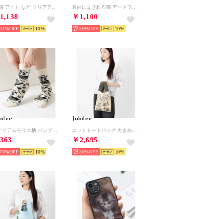
犬 猫 アート など クリアティッシュケース （J）
名画にまぎれる猫 アートファブリックポスター 壁掛けタペストリー （その他27）
1,138
￥1,100
31%
10
50%
10
bilee
Jubilee
ウィリアムモリス柄 バンブーソックス デザインアソート 竹の消臭効果 （その他1）
ニットトートバッグ 大きめマルシェサイズ イギリスデザイン 英国ロイヤルモチーフ （その他15）
363
￥2,695
70%
10
30%
10