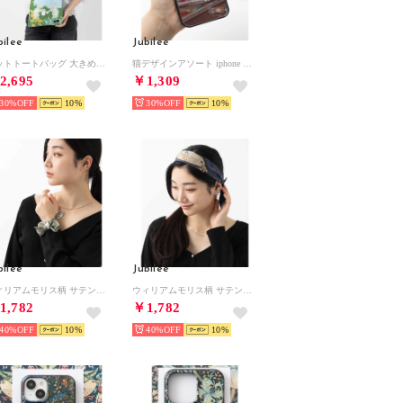
bilee
Jubilee
ニットトートバッグ 大きめマルシェサイズ イギリスデザイン 英国ロイヤルモチーフ （その他19）
猫デザインアソート iphone スマホケース カバー （その他29）
2,695
￥1,309
30%
10
30%
10
bilee
Jubilee
ウィリアムモリス柄 サテンスカーフ 50x50cm （その他5）
ウィリアムモリス柄 サテンスカーフ 50x50cm （その他6）
1,782
￥1,782
40%
10
40%
10