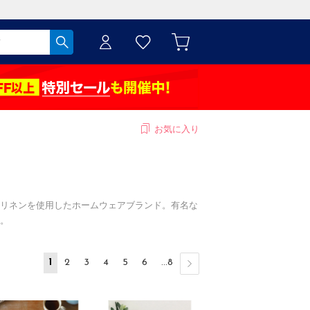
お気に入り
リネンを使用したホームウェアブランド。有名な
。
1
2
3
4
5
6
...8