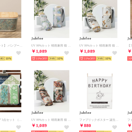
Jubilee
Jubilee
Ju
【アウトレット】 バンブーストレージボックス 単品大サイズ 【返品不可商品】(B）
UV 99%カット 晴雨兼用 猫 北欧 タータン デザインなど 軽量コンパクト 折りたたみ日傘 UPF50+ （その他21）
UV 99%カット 晴雨兼用 猫 北欧 タータン デザインなど 軽量コンパクト 折りたたみ日傘 UPF50+ （その他14）
￥1,089
￥1,089
￥
10
55%
10
55%
10
30
Jubilee
Jubilee
Ju
ヘアクリップ 3点セット （その他14）
UV 99%カット 晴雨兼用 猫 北欧 タータン デザインなど 軽量コンパクト 折りたたみ日傘 UPF50+ （その他20）
ファブリックポスター 誕生日アニバーサリーデザインタペストリー （その他22）
￥1,089
￥880
￥