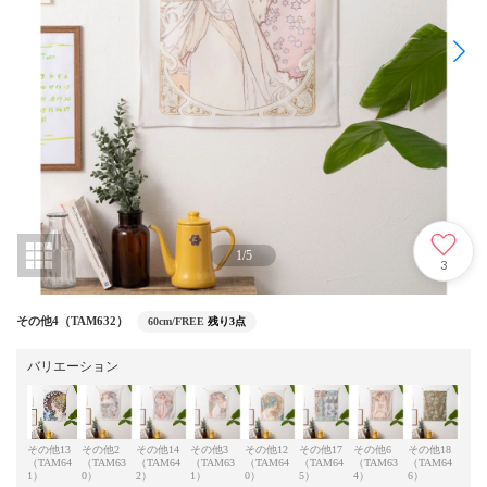
1
/
5
3
その他4（TAM632）
60cm/FREE
残り3点
バリエーション
その他13
その他2
その他14
その他3
その他12
その他17
その他6
その他18
その
（TAM64
（TAM63
（TAM64
（TAM63
（TAM64
（TAM64
（TAM63
（TAM64
（TA
1）
0）
2）
1）
0）
5）
4）
6）
5）