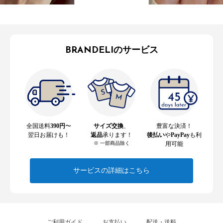
BRANDELIのサービス
全国送料
390円
〜
サイズ交換
、
豊富な決済！
翌日お届けも！
返品
承ります！
後払い
や
PayPay
も利
※ 一部商品除く
用可能
サービスの詳細はこちら
ご利用ガイド
お支払い
配送・送料