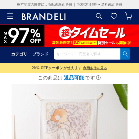
熊本地震の影響による配送遅延
｜ 7/30(木)14時〜 送料改訂
詳細
詳細
カテゴリ
ブランド
20% OFF
クーポン
が使えます
利用条件を見る
この商品は
返品可能
です