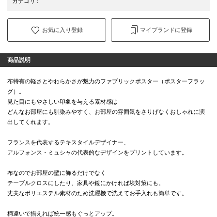
カテゴリ
:
お気に入り登録
マイブランドに登録
商品説明
布特有の軽さとやわらかさが魅力のファブリックポスター（ポスターフラッ
グ）。
見た目にもやさしい印象を与える素材感は
どんなお部屋にも馴染みやすく、お部屋の雰囲気をさりげなくおしゃれに演
出してくれます。
フランスを代表するテキスタイルデザイナー、
アルフォンス・ミュシャの代表的なデザインをプリントしています。
布なのでお部屋の壁に飾るだけでなく
テーブルクロスにしたり、家具や鏡にかければ埃対策にも。
丈夫なポリエステル素材のため洗濯機で洗えてお手入れも簡単です。
柄違いで揃えれば統一感もぐっとアップ。