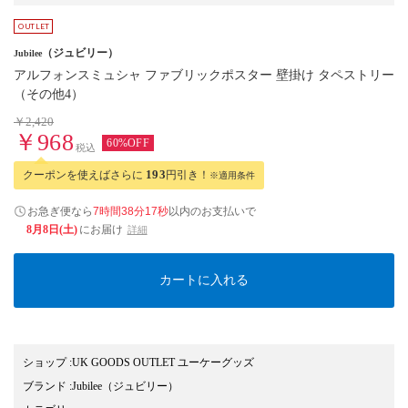
（ジュビリー）
Jubilee
アルフォンスミュシャ ファブリックポスター 壁掛け タペストリー
（その他4）
￥2,420
￥968
60%OFF
税込
クーポンを使えばさらに
193
円引き！
※適用条件
お急ぎ便なら
7時間38分16秒
以内
のお支払いで
8月8日(土)
にお届け
詳細
カートに入れる
ショップ
:
UK GOODS OUTLET ユーケーグッズ
ブランド
:
Jubilee
（ジュビリー）