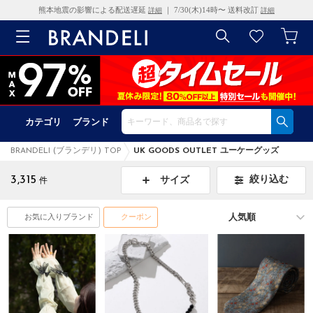
熊本地震の影響による配送遅延
｜ 7/30(木)14時〜 送料改訂
詳細
詳細
カテゴリ
ブランド
BRANDELI (ブランデリ) TOP
UK GOODS OUTLET ユーケーグッズ
3,315
絞り込む
サイズ
件
お気に入りブランド
クーポン