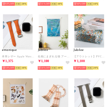
60%
20
31%
10
60%
10
emonique
Jubilee
Jubilee
本革レザー Apple Watch Band スマートウォッチバンド【38/40/41/42/44/45/49mm対応】 （オレンジ）
名画にまぎれる猫 アートファブリックポスター 壁掛けタペストリー （その他27）
【アウトレット】PVCクリアティッシュケース(マルチ）
￥1,375
￥1,100
￥1,100
50%
10
50%
10
50%
20