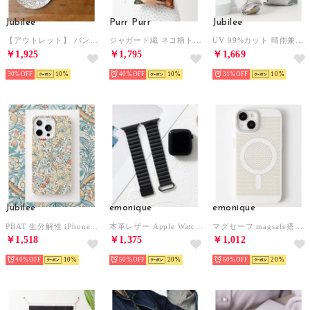
Jubilee
Purr Purr
Jubilee
【アウトレット】 バンブープレート 2枚セット 【返品不可商品】(その他6）
ジャガード織 ネコ柄トートバッグ （その他5）
UV 99%カット 晴雨兼用 猫 北欧 タータン デザインなど 軽量コンパクト 折りたたみ日傘 UPF50+ （その他27）
￥1,925
￥1,795
￥1,669
30%
10
40%
10
31%
10
Jubilee
emonique
emonique
PBAT 生分解性 iPhone エコスマホケース 【SE/12/12pro/12mini/13/13pro/13mini 対応】(その他3）
本革レザー Apple Watch Band スマートウォッチバンド【38/40/41/42/44/45/49mm対応】 （ブラック）
マグセーフ magsafe搭載 放熱冷却メッシュ iPhoneケース カバー （ホワイト）
￥1,518
￥1,375
￥1,012
40%
10
50%
20
60%
20