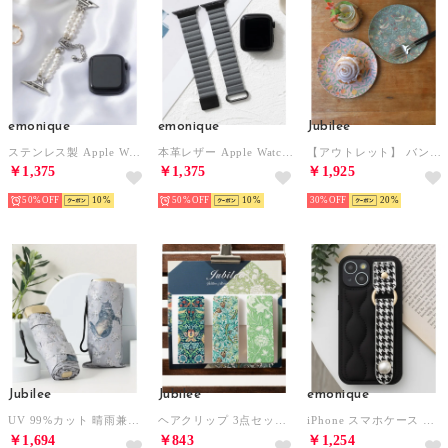
emonique
emonique
Jubilee
ステンレス製 Apple Watch Band スマートウォッチバンド【38/40/41/42/44/45/49mm対応】 （ホワイト）
本革レザー Apple Watch Band スマートウォッチバンド【38/40/41/42/44/45/49mm対応】 （グレー）
【アウトレット】 バンブープレート 2枚セット 【返品不可商品】(その他3）
￥1,375
￥1,375
￥1,925
50%
10
50%
10
30%
20
Jubilee
Jubilee
emonique
UV 99%カット 晴雨兼用 猫 北欧 タータン デザインなど 軽量コンパクト 折りたたみ日傘 UPF50+ （A）
ヘアクリップ 3点セット （その他14）
iPhone スマホケース カバー PUレザー オニオンキルティング パール付きハンドル （ブラック）
￥1,694
￥843
￥1,254