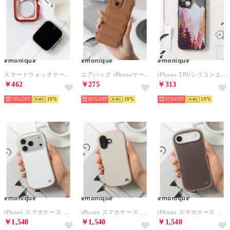
emonique
emonique
emonique
スマートウォッチケース【41/45mm対応】 （レッド）
エアバッグ iPhoneケース カバー ソフトシリコン ジャケット 耐衝撃ケース （ブラウン）
iPhone TPUシリコンエッジ スマホケース 【12/12mini/12pro/13/13mini/13pro/SE/SE第二世代対応】 （その他3）
￥462
￥275
￥313
70%
10
90%
10
81%
10
emonique
emonique
emonique
iPhone スマホケース カバー マット （ホワイト）
iPhone スマホケース カバー マット （グレイッシュベージュ）
iPhone スマホケース カバー マット （モカ）
￥1,540
￥1,540
￥1,540