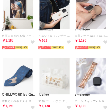
Jubilee
emonique
emonique
名画にまぎれる猫 アートファブリックポスター 壁掛けタペストリー （その他20）
イニシャル PUレザー チェーンストラップ付 iPhoneスマホケース （ホワイト系その他3）
本革レザー Apple Watch Band スマートウォッチバンド【38/40/41/42/44/45/49mm対応】 （ピンク）
￥1,188
￥605
￥1,196
46%
10
75%
10
60%
10
CHILLWORK by Quit Running
Jubilee
emonique
総柄とろみネクタイ 犬・猫やアートモチーフ 幅広め （その他3）
犬 猫 アート など クリアティッシュケース （J）
パール Apple Watch Band スマートウォッチバンド【38/40/41/42/44/45/49mm対応】 （ピンクゴールド）
￥1,196
￥1,138
￥1,100