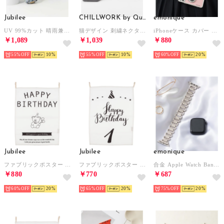
Jubilee
CHILLWORK by Quit Running
emonique
UV 99%カット 晴雨兼用 猫 北欧 タータン デザインなど 軽量コンパクト 折りたたみ日傘 UPF50+ （その他21）
猫デザイン 刺繍ネクタイ 洗えるイージーケア ネコ スリム （その他28）
iPhoneケース カバー カメラデザイン チェーンストラップ付 （ピンク）
￥1,089
￥1,039
￥880
55%
10
55%
10
60%
20
Jubilee
Jubilee
emonique
ファブリックポスター 誕生日アニバーサリーデザインタペストリー （その他22）
ファブリックポスター 誕生日アニバーサリーデザインタペストリー （その他10）
合金 Apple Watch Band スマートウォッチバンド【38/40/41/42/44/45/49mm対応】 （プラチナム）
￥880
￥770
￥687
60%
20
65%
20
75%
20