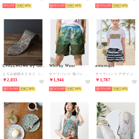
80%
10
80%
10
41%
10
CHILLWORK by Quit Running
Whitby Wear
emonique
とろみ総柄ネクタイ （その他1）
サーフパンツ 海パン 南国柄 水着 【返品不可商品】 （その他9）
サーフパンツ デザインアソート 海パン 速乾 水着 水陸両用 スイムショート レディース ペア （その他4）
￥2,033
￥1,944
￥1,787
32%
20
35%
10
35%
10