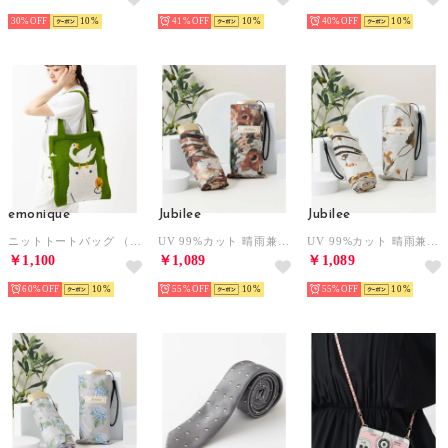
30%
10
41%
10
40%
10
emonique
Jubilee
Jubilee
ニットトートバッグ （グリーン）
UV 99%カット 晴雨兼用 猫 北欧 タータン デザインなど 軽量コンパクト 折りたたみ日傘 UPF50+ （その他20）
UV 99%カット 晴雨兼用 猫 北欧 タータン デザインなど 軽量コンパクト 折りたたみ日傘 UPF50+ （その他14）
￥1,100
￥1,089
￥1,089
60%
10
55%
10
55%
10