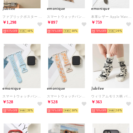
Jubilee
emonique
emonique
ファブリックポスター 壁掛け タペストリー （G）
スマートウォッチバンド パール【38/40/41/42/44/45/49mm対応】 （ピンク）
本革レザー Apple Watch Band スマートウォッチバンド【38/40/41/42/44/45/49mm対応】 （グレー）
￥1,298
￥897
￥759
41%
10
70%
10
70%
20
emonique
emonique
Jubilee
スマートウォッチバンド シリコン製【38/40/41/42/44/45/49mm対応】 （ライトブルー）
スマートウォッチバンド シリコン製【38/40/41/42/44/45/49mm対応】 （オレンジ）
ウィリアムモリス柄 バンブーソックス デザインアソート 竹の消臭効果 （その他1）
￥528
￥528
￥363
70%
20
70%
10
70%
10