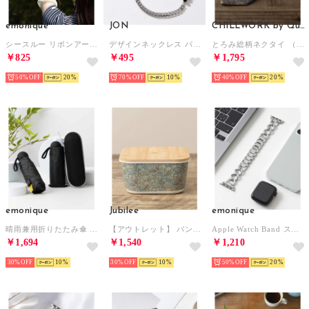
emonique
JON
CHILLWORK by Quit Running
シースルー リボンアームカバー UPF50+ （グリーン）
デザインネックレス パールネックレス 鉄素材 （シルバー）
とろみ総柄ネクタイ （その他17）
￥825
￥495
￥1,795
50%
20
70%
10
40%
20
emonique
Jubilee
emonique
晴雨兼用折りたたみ傘 日傘 UPF50+ ケース付き （ブラック）
【アウトレット】 バンブーストレージボックス 単品大サイズ 【返品不可商品】(B）
Apple Watch Band スマートウォッチバンド 合金【38/40/41/42/44/45/49mm対応】 （シルバー）
￥1,694
￥1,540
￥1,210
30%
10
30%
10
50%
20