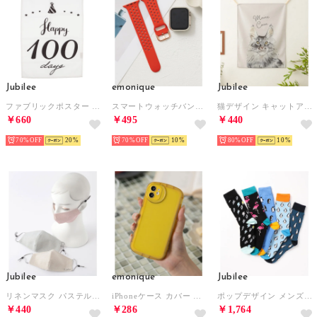
Jubilee
emonique
Jubilee
ファブリックポスター 誕生日アニバーサリーデザインタペストリー （その他8）
スマートウォッチバンド シリコン製【38/40/41/42/44/45/49mm対応】 （レッド）
猫デザイン キャットアートファブリックポスター （A）
￥660
￥495
￥440
70%
20
70%
10
80%
10
Jubilee
emonique
Jubilee
リネンマスク パステルカラー サイズ調整可能 3枚セット【返品不可商品】 （その他2）
iPhoneケース カバー クリア プロテクション （イエロー）
ポップデザイン メンズソックス5足セット （その他5）
￥440
￥286
￥1,764