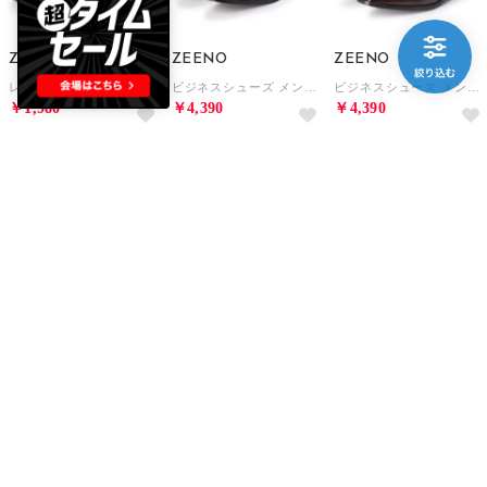
ZEENO
ZEENO
ZEENO
レディース メンズ キッズ ジュニア ユニセックス サンダル アクアシューズ マリンシューズ アウトドアシューズ 水陸両用 ウォーターシューズ （ネイビー/レッド）
ビジネスシューズ メンズ サンダル 紳士靴 ローファー スリッパ スリッポン 革靴 通気性 クールビズ（Black）
ビジネスシューズ メンズ サンダル 紳士靴 ビット ローファー スリッパ スリッポン 革靴 通気性 クールビズ（D/Brown）
￥1,980
￥4,390
￥4,390
60%
15
56%
15
56%
15
ZEENO
ZEENO
ZEENO
メンズ グラディエーターサンダル （Black）
メンズ グラディエーターサンダル （White）
カジュアルシューズ ローカット スニーカー ヴィンテージ （ブラック）
￥3,990
￥3,990
￥5,900
55%
55%
50%
15