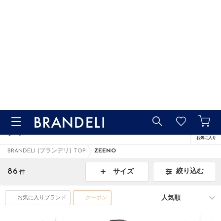
熊本地震の影響による配送遅延
｜ 7/30(木)14時〜 送料改訂
詳細
詳細
カテゴリ
ブランド
ZEENO
ジーノ
お気に入り
BRANDELI (ブランデリ) TOP
ZEENO
86
絞り込む
サイズ
件
お気に入りブランド
クーポン