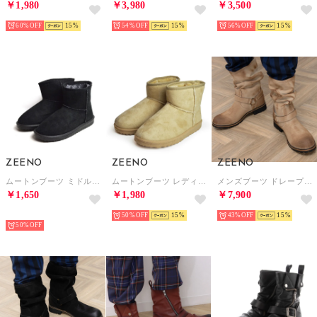
60%
15
54%
15
56%
15
ZEENO
ZEENO
ZEENO
ムートンブーツ ミドルブーツ ボア レディース ブーツ （ブラック）
ムートンブーツ レディース ボア ブーツ ミドルブーツ ショートブーツ ファー （ベージュ）
メンズブーツ ドレープブーツ エンジニアブーツ （ベージュ・スエード）
￥1,650
￥1,980
￥7,900
予約
50%
15
43%
15
50%