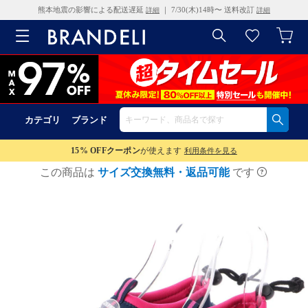
熊本地震の影響による配送遅延
｜ 7/30(木)14時〜 送料改訂
詳細
詳細
カテゴリ
ブランド
15% OFF
クーポン
が使えます
利用条件を見る
この商品は
サイズ交換無料・返品可能
です