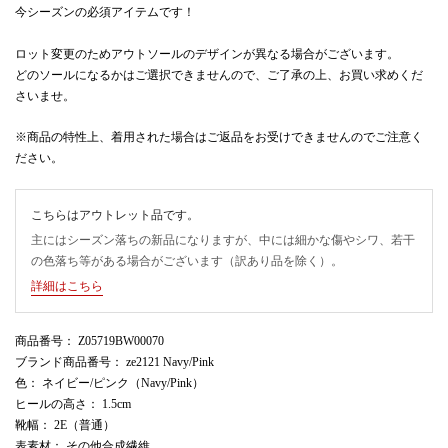
今シーズンの必須アイテムです！
ロット変更のためアウトソールのデザインが異なる場合がございます。
どのソールになるかはご選択できませんので、ご了承の上、お買い求めくだ
さいませ。
※商品の特性上、着用された場合はご返品をお受けできませんのでご注意く
ださい。
こちらはアウトレット品です。
主にはシーズン落ちの新品になりますが、中には細かな傷やシワ、若干
の色落ち等がある場合がございます（訳あり品を除く）。
詳細はこちら
商品番号
： Z05719BW00070
ブランド商品番号
： ze2121 Navy/Pink
色
： ネイビー/ピンク（Navy/Pink）
ヒールの高さ
： 1.5cm
靴幅
： 2E（普通）
表素材
： その他合成繊維