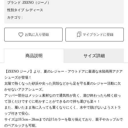
ブランド
:
ZEENO
（ジーノ）
性別タイプ
:
レディース
カテゴリ
:
お気に入り登録
マイブランドに登録
商品説明
サイズ詳細
【ZEENO ジーノ】より、夏のレジャー・アウトドアに最適な水陸両用アクア
シューズが登場！
太陽で熱くなった砂浜や尖った貝殻などから足を守る夏のレジャー活動に欠
かせないアクアシューズ。
アッパー部分はメッシュ素材なので通気性が良く、遊び終わったら軽く絞っ
て頂くだけですぐに乾かすことができるので持ち運びも楽々！
また、履いたまま海に入っても重くなりにくく、水中で脱げないようストラ
ップ付きで安心。
サイズは19.5cm～28cmまでの計5カラーを取り揃えており、親子やカップルで
のペアルックも可能。