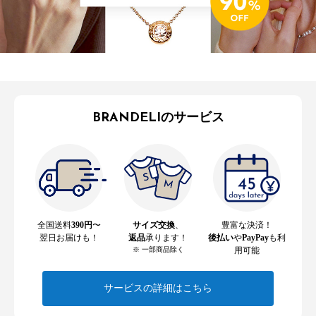
BRANDELIのサービス
全国送料
390円
〜
サイズ交換
、
豊富な決済！
翌日お届けも！
返品
承ります！
後払い
や
PayPay
も利
※ 一部商品除く
用可能
サービスの詳細はこちら