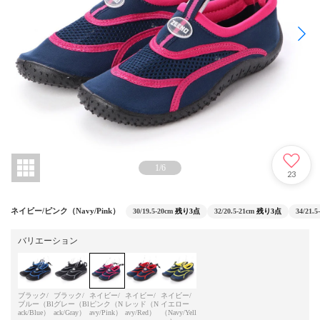
1
/
6
23
ネイビー/ピンク（Navy/Pink）
30/19.5-20cm
残り3点
32/20.5-21cm
残り3点
34/21.5
バリエーション
ブラック/
ブラック/
ネイビー/
ネイビー/
ネイビー/
ブルー（Bl
グレー（Bl
ピンク（N
レッド（N
イエロー
ack/Blue）
ack/Gray）
avy/Pink）
avy/Red）
（Navy/Yell