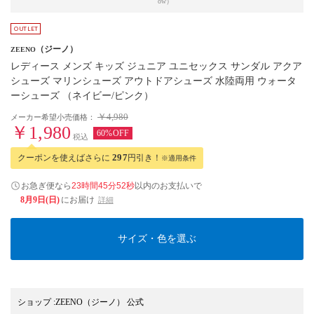
ow）
（ジーノ）
ZEENO
レディース メンズ キッズ ジュニア ユニセックス サンダル アクア
シューズ マリンシューズ アウトドアシューズ 水陸両用 ウォータ
ーシューズ （ネイビー/ピンク）
￥4,980
メーカー希望小売価格：
￥1,980
60%OFF
税込
クーポンを使えばさらに
297
円引き！
※適用条件
お急ぎ便なら
23時間45分51秒
以内
のお支払いで
8月9日(日)
にお届け
詳細
サイズ・色を選ぶ
ショップ
:
ZEENO（ジーノ） 公式