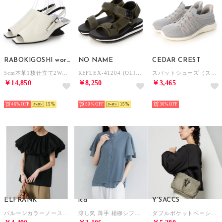
RABOKIGOSHI works
NO NAME
CEDAR CREST
5cm本革1枚仕立て2WAYサンダル （ホワイト）
REFLEX-41204 (OLIVE)
スパットシューズ（スニーカータイプ） 手を使わずに履ける CC-2508
￥14,850
￥8,250
￥3,465
SELECT
SELECT
SELECT
46%
15
50%
15
30%
ELFRANK
ica
Y'SACCS
バルーンカラーノースリーブブラウス【綿100％使用】（ブラック）
涼し気 薄手 楊柳シフォン フレアスリーブ ＆レイヤード デザイン スタンドカラー 半袖ブラウス （BL）
ダブルポケットベーシックショルダー （グレージュ）