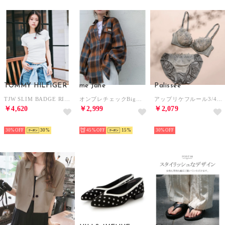
TOMMY HILFIGER
me Jane
Palissee
TJW SLIM BADGE RIB TEE （ホワイト）
オンブレチェックBigシャツ （ブラウン）
アップリケフルール3/4カップブラ＆ショーツ 【返品不可商品】 （カーキ）
￥4,620
￥2,999
￥2,079
SELECT
SELECT
SELECT
30%
30
45%
15
30%