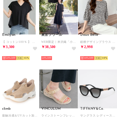
Emilyan
東京ソワール
Doux Belle
【 コットン100％ 】 異素材切替・バックフレアブラウス （ブラック）
WEB限定｜米沢織「小目紗」の涼しい夏用ワンピース （ブラック）
総柄デザインブラウス レディース トップス （ベージュ）
￥3,300
￥38,500
￥2,998
SELECT
SELECT
SELECT
50%
15
50%
44%
10
climb
VINCULUM
TIFFANY&Co.
接触冷感＆UVカット加工サンダル （PINK）
ラインストーンフレックスソールサンダル （ベージュ）
サングラス レディース メンズ （ブラック）