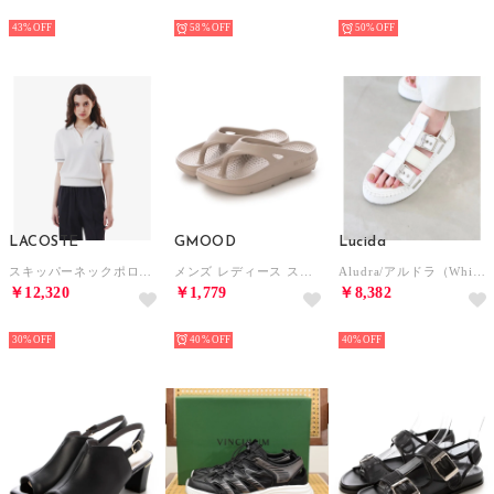
SELECT
SELECT
SELECT
43%
58%
50%
LACOSTE
GMOOD
Lucida
スキッパーネックポロシャツ （ホワイト)
メンズ レディース スポーツサンダル 衝撃吸収 機能性 厚底 トングタイプ ビーサン （グレージュ）
Aludra/アルドラ（White）ベルトボリュームサンダル
￥12,320
￥1,779
￥8,382
SELECT
SELECT
SELECT
30%
40%
40%