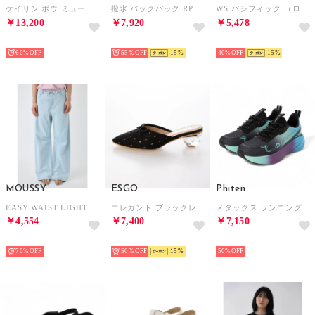
ケイリン ボウ ミュール womens （アイボリー レザー）
撥水 バックパック RP （モスグリーン）
WS パシフィック （ローズ）
￥13,200
￥7,920
￥5,478
SELECT
SELECT
SELECT
60%
55%
15
40%
15
MOUSSY
ESGO
Phiten
EASY WAIST LIGHT ストレートデニム L/BLU1
エレガント ブラックレース クリアヒールミュール （ブラック）
メタックス ランニングシューズ （ブルー）
￥4,554
￥7,400
￥7,150
SELECT
SELECT
SELECT
70%
50%
15
50%