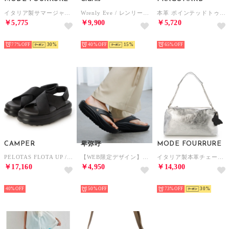
イタリア製サマージャケット （ベージュ）
Wrenly Eve / レンリーイヴ （ブラック/ブラック）
本革 ポインテッドトゥパンプス （ブラック）
￥5,775
￥9,900
￥5,720
SELECT
SELECT
SELECT
77%
30
40%
15
65%
CAMPER
卑弥呼
MODE FOURRURE
PELOTAS FLOTA UP / サンダル （ブラック）
【WEB限定デザイン】リカバリートングサンダル/661251 （ブラック）
イタリア製本革チェーンハンドルバッグ （シルバー/SV）
￥17,160
￥4,950
￥14,300
SELECT
SELECT
SELECT
40%
50%
73%
30