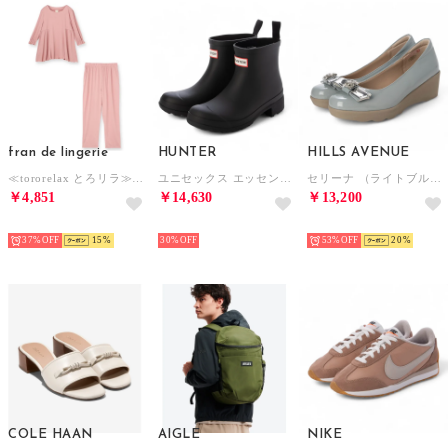
fran de lingerie
HUNTER
HILLS AVENUE
≪tororelax とろリラ≫ 七分袖プルオーバー＆テーパードパンツ セットアップ 「とろリラ かぶり上下セット」 かぶり上下セット （ピンク）
ユニセックス エッセンシャル チェルシー ブーツ （ブラック）
セリーナ （ライトブルー）
￥4,851
￥14,630
￥13,200
SELECT
SELECT
SELECT
37%
15
30%
53%
20
COLE HAAN
AIGLE
NIKE