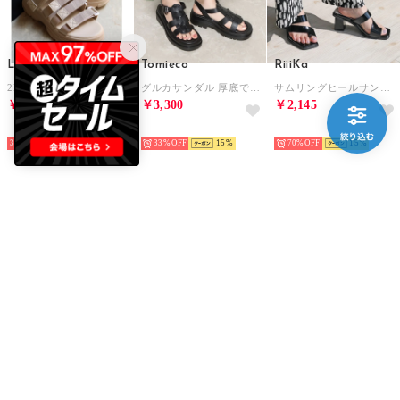
LiBERTYDOLL
Tomieco
RiiiKa
2E ユニセックス 4.5cmヒール 4ベルトスポーツサンダル ワンピース ワイドパンツ ロングスカート 韓国ファッション 歩きやすい 履きやすい /4165 （ベージュ）
グルカサンダル 厚底で履きやすい （BLACK）
サムリングヒールサンダル （black）
￥2,998
￥3,300
￥2,145
SELECT
SELECT
SELECT
30%
15
33%
15
70%
15
Clarks
GUESS
moz
DashLite Wish / ダッシュライトウィッシュ （ホワイトインタレスト）
VIKKY Bucket （BLA） ショルダーバッグ レディース
スウェーデン ローゴン MOZ SWEDEN LAGOM コードサンダル （グレー）
￥8,250
￥6,891
￥2,970
SELECT
SELECT
SELECT
53%
15
65%
20
40%
25