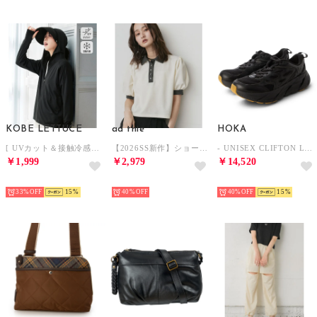
KOBE LETTUCE
ad thie
HOKA
[ UVカット＆接触冷感 ] M L XL 取り外しサンバイザー付きパーカー【A指穴】[選べる2タイプ] [C7760]【返品不可商品】 （ブラック）
【2026SS新作】ショート丈 パフスリーブ ポロシャツ （アイボリー）
- UNISEX CLIFTON L ATHLETICS【1160050-BBLC】 （BLACK/BLACK）
￥1,999
￥2,979
￥14,520
SELECT
SELECT
SELECT
33%
15
40%
40%
15