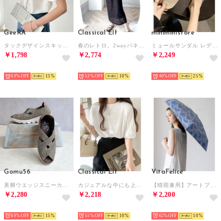
GeeRA
Classical Elf
miniministore
タックデザインスキッパーブラウス（半袖） （オフホワイト）
春のレトロ。2wayパネルレースジャンパースカート （ブラック）
ミュールサンダル レディース ぺたんこ
￥1,798
￥2,774
￥2,249
SELECT
SELECT
SELECT
69%
15
53%
10
40%
25
Gomu56
Classical Elf
VitaFelice
美脚ウエッジスニーカー （ブロンズ）
カジュアルな中にも上品さを。綿100% 袖山タックラグラン半袖Tシャツ （ホワイト）
【晴雨兼用】アートプリント折りたたみ傘（カラフル/軽量） （PAISLEY）
￥2,280
￥2,218
￥2,200
SELECT
SELECT
SELECT
69%
15
55%
10
62%
10