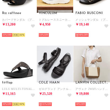
Riz raffinee
VINCULUM
FABIO RUSCONI
カバードサンダル （ブラック）
トグルレーススニーカーサンダル （ブラック）
メッシュサンダル （ブラック）
￥13,200
￥4,950
￥19,140
SELECT
SELECT
SELECT
33%
15
50%
40%
fitflop
COLE HAAN
LANVIN COLLECTION
LULU MULTI-TONAL GLITTER TOE-POST SANDALS （Black Multi）
ゼログランド アンクル ストラップ サンダル womens （ブラック / ブラック）
アヴェク 2WAYハンドバッグ［61-6802］ （ベージュ/アイボリー）
￥11,165
￥25,520
￥19,800
SELECT
SELECT
SELECT
30%
15
33%
40%