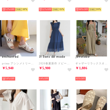
SELECT
SELECT
SELECT
52%
10
52%
15
80%
20
enchanted
31 Sons de mode
Jewelobe
prima アシンメトリーバックルベルトミュールサンダル （アイボリー）
2026春夏新作 ドビードットフリルワンピース TT627412 （NAVY）
ギャザーリラックスオールインワン （ベージュ）
￥5,940
￥5,900
￥1,886
SELECT
SELECT
SELECT
50%
64%
65%