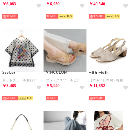
￥6,083
￥6,930
￥40,540
SELECT
SELECT
SELECT
30%
30%
10
35%
10
ScoLar
VINCULUM
with width
ドットチュール重ねアート柄Tシャツ （オフホワイト）
フレックスソールビジューサンダル （ベージュ）
【本革 / 日本製 / 軽量】チュールデザインバックバンドサンダル （LGY）
￥3,465
￥5,940
￥11,852
SELECT
SELECT
SELECT
50%
15
40%
38%