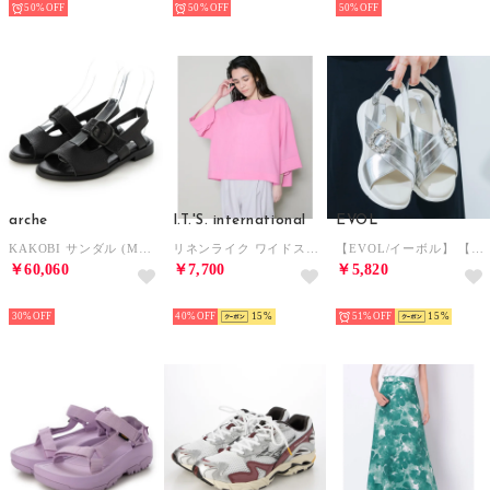
50%
50%
50%
arche
I.T.'S. international
EVOL
KAKOBI サンダル (MAHA)（ブラック） （NOIR）
リネンライク ワイドスリーブブラウス （ピンク1）
【EVOL/イーボル】 【軽量・ふかふか】超軽量クロスビジューベルトスポーツサンダル JA4011 （シルバー）
￥60,060
￥7,700
￥5,820
SELECT
SELECT
SELECT
30%
40%
15
51%
15