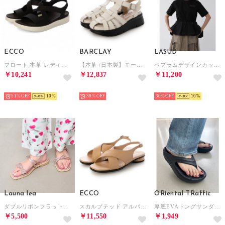
ECCO
BARCLAY
LASUD
フロート 本革 レディース フラット ストラップ サンダル EU35 （BLACK）
【本革 /日本製】モードテイスト 厚底モールドソールグルカサンダル （IV）
ペプラムデザインカットソー （ブラック）
￥10,241
￥12,837
￥11,200
SELECT
SELECT
SELECT
51%
10
38%
30%
10
Launa lea
ECCO
ORiental TRaffic
ダブルリボンフラットサンダル(0604) （ピンク）
スカルプテッド アルバ 25 本革 レディース フラット ストラップ サンダル EU35 （BISCUIT）
厚底EVAトングサンダル/OT3226 （BLACK）リカバリー
￥5,500
￥11,550
￥1,949