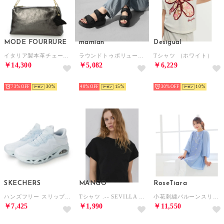
MODE FOURRURE
mamian
Desigual
イタリア製本革チェーンハンドルバッグ （ブラックメタル）
ラウンドトゥボリュームソールスポーツサンダル/C10003 （ブラック）
Tシャツ （ホワイト）
￥14,300
￥5,082
￥6,229
SELECT
SELECT
SELECT
73%
30
40%
15
30%
10
SKECHERS
MANGO
RoseTiara
ハンズフリー スリップインズ：ウノ グライドステップ - エア グライダーズ （LT.BLUE）
Tシャツ .-- SEVILLA （ブラック）
小花刺繍バルーンスリーブチュニック （ブルー）
￥7,425
￥1,990
￥11,550
SELECT
SELECT
SELECT