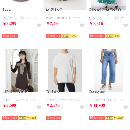
Teva
MIZUNO
RINASCIMENTO
ハリケーン XLT2 アンプソール サンダル （ルーピン）
WAVE RIDER 10 ウエーブ ライダー 10D1GA243114 （WHITE/BLACK/WINERED）
ぼかしフラワーロングスカート （Verde Giada）
￥8,295
￥7,480
￥8,316
SELECT
SELECT
SELECT
30%
60%
15
73%
10
LIP SERVICE
TiLTAN
Desigual
フロントZIPニットプリーツワンピース （ブラウン）
リカバリーウェア Tシャツ （ホワイト）
ミッキーキュロットジーンズ （ブルー）
￥5,500
￥2,640
￥11,939
SELECT
SELECT
SELECT
60%
￥1,000
60%
40%
￥1,500