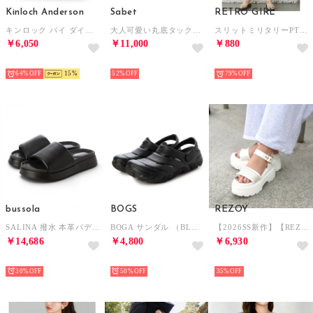
Kinloch Anderson
Sabet
RETRO GIRL
キンロック バイ ダイヤモンドキルティング L字ファスナー ショルダーバッグ （アンバー）
大人可愛い丸底タックデザインショルダーバッグ （ブラック）
スリットミリタリーPT （WHT3）
￥6,050
￥11,000
￥880
SELECT
SELECT
SELECT
64%
15
52%
79%
bussola
BOGS
REZOY
SALINA 撥水 本革パデッドスライドサンダル （Black）
BOGA サンダル （BLACK）
【2026SS新作】【REZOY】グリッターアッパーストラップ厚底ソールサンダル （ホワイト）
￥14,686
￥4,800
￥6,930
SELECT
SELECT
SELECT
30%
50%
35%