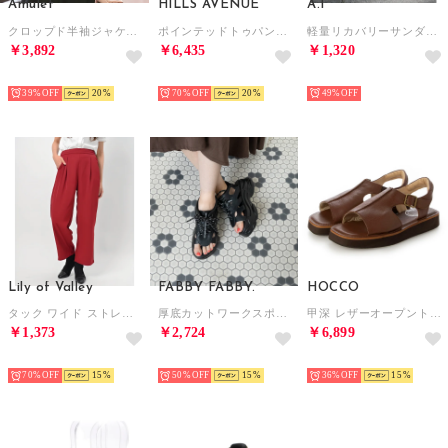
Amulet
HILLS AVENUE
A.I
クロップド半袖ジャケット レディース 10代 20代 30代 韓国ファッション 春 夏 カジュアル 可愛い シンプル おしゃれ 大人 無地 羽織り （ベージュ）
ポインテッドトゥパンプス （ブラックドット）
軽量リカバリーサンダルトングビーチサンダル33-7096 （BL）
￥3,892
￥6,435
￥1,320
SELECT
SELECT
SELECT
39%
20
70%
20
49%
Lily of Valley
FABBY FABBY.
HOCCO
タック ワイド ストレート パンツ 上品 カジュアル きれいめ ボトムス ロング ゆったり （RD）
厚底カットワークスポーツサンダル （ブラックブラック）
甲深 レザーオープントゥサンダル （DBR）
￥1,373
￥2,724
￥6,899
SELECT
SELECT
SELECT
70%
15
50%
15
36%
15