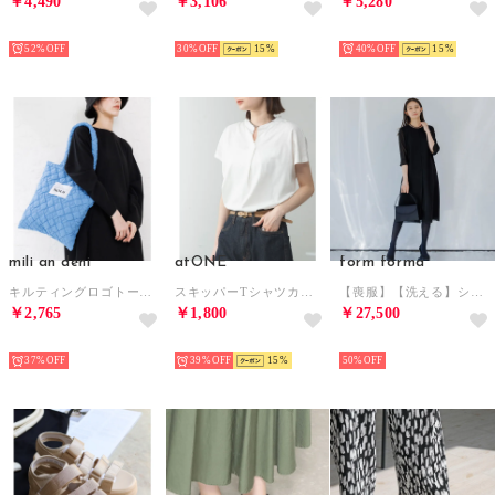
￥4,490
￥3,106
￥5,280
SELECT
SELECT
SELECT
52%
30%
15
40%
15
mili an deni
atONE
form forma
キルティングロゴトートバッグ（80色） （BLU）
スキッパーTシャツカットソー （ホワイト）
【喪服】【洗える】シフォンジョーゼット セミフレアブラックフォーマルワンピース＜大きいサイズ有＞夏/セレモニー/七五三 （黒）
￥2,765
￥1,800
￥27,500
SELECT
SELECT
SELECT
37%
39%
15
50%