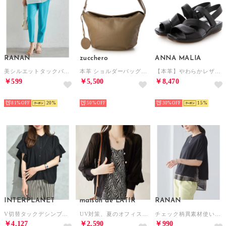
RANAN
zucchero
ANNA MALIA
美シルエットタックパンツ （ファニーブルー65）
本革 ショルダーバッグ レディース 軽量 斜めがけ マチ広 （OAK）
【本革】やわらかレザー ネックベルト サンダル プラット製法 （ブラック）
￥599
￥5,500
￥8,470
SELECT
SELECT
SELECT
81%
20
50%
30%
15
INTERPLANET
maison de LATIR
RANAN
V切替タックデシンブラウス （ブラック）
UV対策、夏のオフィス冷房対策に！夏服にピッタリな透け感Vネック上品シアーUVカットカーデ （ブラック）
チェック柄異素材使いプルオーバー （ブラックケイモノトーン）
￥4,127
￥2,590
￥990