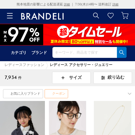
熊本地震の影響による配送遅延
｜ 7/30(木)14時〜 送料改訂
詳細
詳細
カテゴリ
ブランド
レディースファッション
レディース アクセサリー・ジュエリー
7,934
絞り込む
サイズ
件
お気に入りブランド
クーポン