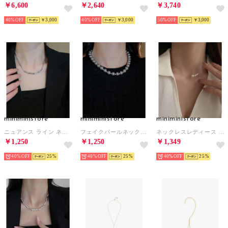
￥6,600
￥2,640
￥3,740
40%
￥3,000
40%
￥3,000
50%
￥3,000
miniministore
miniministore
miniministore
ニュアンス ライン ネックレス （シルバー）
フェイクパールネックレスレディース 上品 （シルバー）
ネックレスレディース 4連フェイクパール （ゴールド）
￥1,250
￥1,250
￥1,349
40%
25
40%
25
40%
25