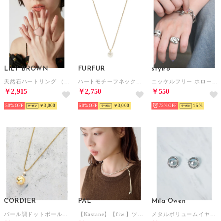
LILY BROWN
FURFUR
styiro
天然石ハートリング （PNK）
ハートモチーフネックレス （WHT）
ニッケルフリー ホローチャンクメタルリング （シルバー）
￥2,915
￥2,750
￥550
50%
￥3,000
50%
￥3,000
73%
15
CORDIER
PAL
Mila Owen
パール調ドットボールネックレス （ゴールド(007)）
【Kastane】【fiw.】ツイストチェーンネックレス （ivory）
メタルボリュームイヤリング （D）