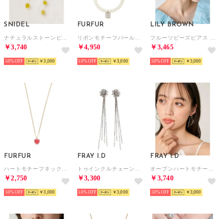
SNIDEL
FURFUR
LILY BROWN
ナチュラルストーンピアス （LIME）
リボンモチーフパールネックレス （SLV）
フルーツビーズピアス （YEL）
￥3,740
￥4,950
￥3,465
50%
￥3,000
50%
￥3,000
50%
￥3,000
FURFUR
FRAY I.D
FRAY I.D
ハートモチーフネックレス （RED）
トゥインクルチェーン2wayフラワーピアス （SLV）
オープンハートモチーフピアス （GLD）
￥2,750
￥3,300
￥3,740
50%
￥3,000
50%
￥3,000
50%
￥3,000