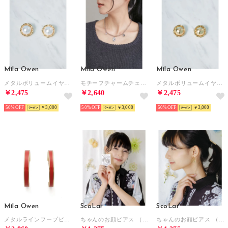
Mila Owen
Mila Owen
Mila Owen
メタルボリュームイヤリング （A）
モチーフチャームチェーンネックレス （SLV）
メタルボリュームイヤリング （C）
￥2,475
￥2,640
￥2,475
50%
￥3,000
50%
￥3,000
50%
￥3,000
Mila Owen
ScoLar
ScoLar
メタルラインフープピアス （RED）
ちゃんのお顔ピアス （シルバー）
ちゃんのお顔ピアス （ゴールド）