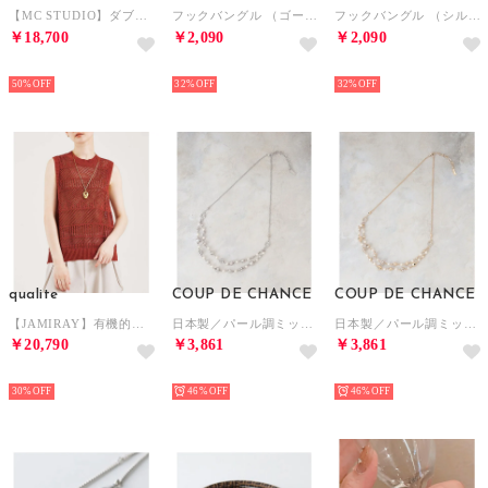
【MC STUDIO】ダブルリングチェーンネックレス （ゴールド）
フックバングル （ゴールド）
フックバングル （シルバー）
￥18,700
￥2,090
￥2,090
NEW
NEW
NEW
50%
32%
32%
qualite
COUP DE CHANCE
COUP DE CHANCE
【JAMIRAY】有機的シルエットネックレス （ベージュ）
日本製／パール調ミックスネックレス／2連風ネックレス （シルバー(006)）
日本製／パール調ミックスネックレス／2連風ネックレス （ゴールド(007)）
￥20,790
￥3,861
￥3,861
NEW
NEW
NEW
30%
46%
46%