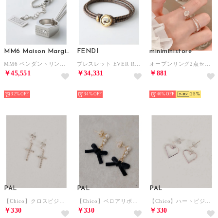
MM6 Maison Margiela
FENDI
miniministore
MM6 ペンダントリングネックレス SM6UU0094 P8859 （951/シルバー）
ブレスレット EVER ROUND 8AL320 B09U （F1N1S/TOBACCO+BROWN）
オープンリング2点セット 指輪 新作 （シルバー2点セット）
￥45,551
￥34,331
￥881
NEW
NEW
NEW
32%
34%
40%
25
PAL
PAL
PAL
【Chico】クロスビジューピアス （silver）
【Chico】ベロアリボンパールピアス （black）
【Chico】ハートビジューピアス （silver）
￥330
￥330
￥330