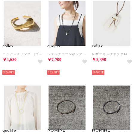
collex
qualite
collex
ニュアンスリング （ゴールド）
シェルチェーンネックレス （ブラック）
レザーキンチャククロシェットネックレス （アイボリー）
￥4,620
￥7,700
￥5,390
NEW
NEW
NEW
30%
30%
30%
qualite
NOMINE
NOMINE