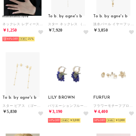
miniministore
To b. by agne's b
To b. by agne's b
ネックレス レディース ジュエリー韓国風 （シルバー）
スター ネックレス （ゴールド）
淡水パール イヤーフック （ゴールド）
￥1,250
￥7,920
￥3,850
40%
25
To b. by agne's b
LILY BROWN
FURFUR
スター ピアス （ゴールド）
バリエーションフルーツピアス （BLU）
フラワーモチーフブローチセット （GLD）
￥5,830
￥3,190
￥4,400
50%
￥3,000
50%
￥3,000