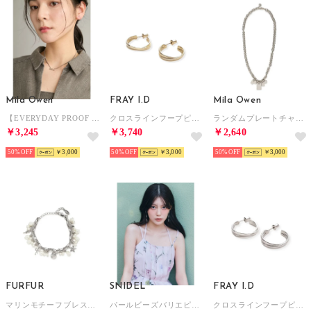
Mila Owen
FRAY I.D
Mila Owen
【EVERYDAY PROOF JEWELRY 】MILAネックレス （SLV）
クロスラインフープピアス （GLD）
ランダムプレートチャームチェーンネックレス （SLV）
￥3,245
￥3,740
￥2,640
50%
￥3,000
50%
￥3,000
50%
￥3,000
FURFUR
SNIDEL
FRAY I.D
マリンモチーフブレスレット （SLV）
パールビーズバリエピアス （C）
クロスラインフープピアス （SLV）