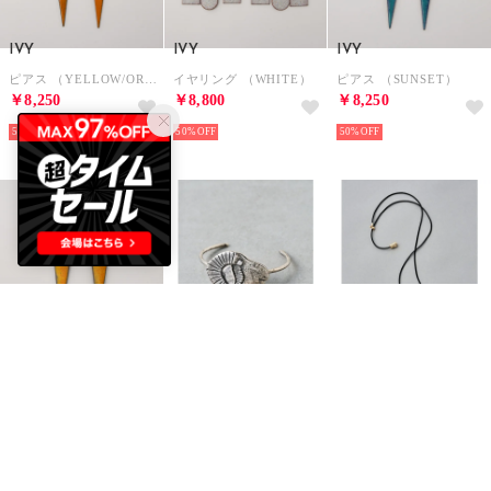
IVY
IVY
IVY
ピアス （YELLOW/ORANGE FADE）
イヤリング （WHITE）
ピアス （SUNSET）
￥8,250
￥8,800
￥8,250
50%
50%
50%
IVY
BEARDSLEY
BEARDSLEY
イヤリング （ORANGE FADE）
《CIRCO》アンティーク調ひつじバングル （silver）
花瓶モチーフネックレス （gold）
￥8,250
￥22,000
￥3,080
50%
50%
60%