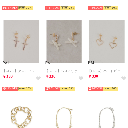
NEW
NEW
NEW
86%
20
87%
20
86%
20
PAL
PAL
PAL
【Chico】クロスビジューピアス （gold）
【Chico】ベロアリボンパールピアス （ivory）
【Chico】ハートビジューピアス （gold）
￥330
￥330
￥330
NEW
NEW
NEW
86%
20
87%
20
86%
20