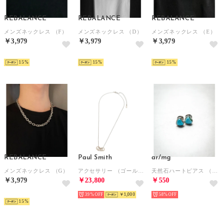
REBALANCE
REBALANCE
REBALANCE
メンズネックレス （F）
メンズネックレス （D）
メンズネックレス （E）
￥3,979
￥3,979
￥3,979
NEW
NEW
NEW
15
15
15
REBALANCE
Paul Smith
ar/mg
メンズネックレス （G）
アクセサリー （ゴールド）
天然石ハートピアス （ブルー系その他2）
￥3,979
￥23,800
￥550
NEW
39%
￥1,000
58%
15