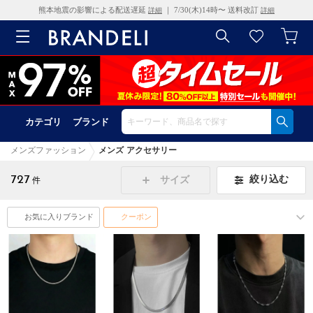
熊本地震の影響による配送遅延
｜ 7/30(木)14時〜 送料改訂
詳細
詳細
カテゴリ
ブランド
メンズファッション
メンズ アクセサリー
727
絞り込む
サイズ
件
お気に入りブランド
クーポン