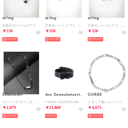
ar/mg
ar/mg
ar/mg
天然石サークルピアス （ホワイト系その他）
天然石ハートピアス （ホワイト系その他）
天然石ハートピアス （ブラウン系その他）
￥550
￥550
￥550
58%
58%
58%
Lilamusant
Ann Demeulemeester
GORBE
プレートデザインネックレス ステンレス 喜平チェーン ユニセックス Y2K 韓国 グランジ ストリート （シルバー）
VANIR LEATHER BRACELET （Black）
イタリア製シルバーブレスレット（フィガロチェーン） （シルバー）
￥2,079
￥13,860
￥4,675
30%
40%
15%