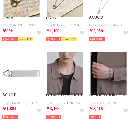
styiro
styiro
ACUOD
ニッケルフリー Uボルトブレスレット （シルバー＆ゴールド）
ニッケルフリー Uボルトネックレス （シルバー45）
Cross Layerd TAG （シルバー）
￥990
￥1,100
￥2,959
50%
15
50%
15
85%
ACUOD
tk.TAKEO KIKUCHI
tk.TAKEO KIKUCHI
Logo Tie Pin （シルバー）
【ステンレス】ボールドネックレス （シルバー(206)）
【ステンレス】ボールドアソートブレスレット （シルバー(206)）
￥1,804
￥3,168
￥3,465
85%
60%
50%