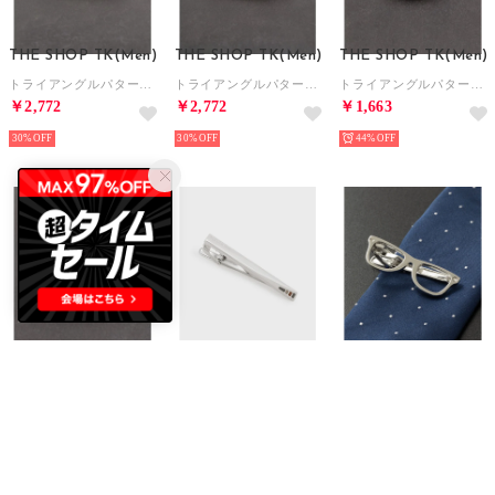
THE SHOP TK(Men)
THE SHOP TK(Men)
THE SHOP TK(Men)
トライアングルパターンバングル （ゴールド(007)）
トライアングルパターンバングル （シルバー(006)）
トライアングルパターンリング （シルバー(006)）
￥2,772
￥2,772
￥1,663
30%
30%
44%
THE SHOP TK(Men)
TAKEO KIKUCHI
CHILLWORK by Quit Running
トライアングルパターンリング （ゴールド(007)）
ヴァルターグラデーションタイバー ー 日本製の洗練された真鍮タイバー （シルバー(506)）
誕生石ネクタイピン 専用ギフトBOX付 （その他15）
￥1,663
￥7,807
￥2,640
44%
45%
40%
10