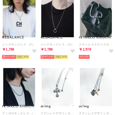
REBALANCE
REBALANCE
tk.TAKEO KIKUCHI
メンズネックレス （F）
メンズネックレス （O）
ステンレスナロースネークブレスレット （シルバー(006)）
￥1,780
￥1,780
￥2,970
40%
15
40%
15
40%
tk.TAKEO KIKUCHI
ar/mg
ar/mg
フィガロネックレス （ブラックシルバー(009)）
ステンレスデザインネックレス （その他6）
ステンレスデザインネックレス （その他5）