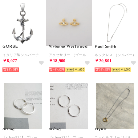
GORBE
Vivienne Westwood
Paul Smith
イタリア製シルバーチャームアンカー （シルバー）
アクセサリー （ゴールド）
ネックレス （シルバー）
￥6,077
￥18,900
￥20,801
15%
44%
￥1,000
36%
￥1,000
ar/mg
ar/mg
styiro
【silver925】 プレーンピアス （シルバー）
【silver925】 プレーンピアス （シルバー）
ニッケルフリー Uボルトネックレス （シルバー＆ゴールド45）