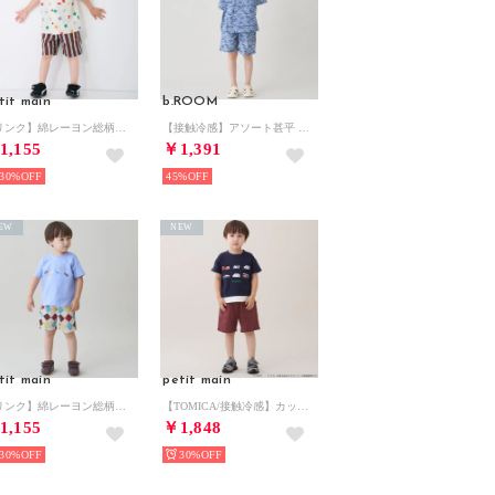
tit main
b.ROOM
【リンク】綿レーヨン総柄ハーフパンツ （モカ茶）
【接触冷感】アソート甚平 （ブルー グレー）
1,155
￥1,391
30%
45%
EW
NEW
tit main
petit main
【リンク】綿レーヨン総柄ハーフパンツ （ターコ）
【TOMICA/接触冷感】カットショートパンツ （レンガ）
1,155
￥1,848
30%
30%