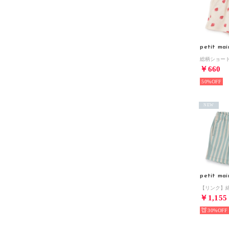
petit mai
￥660
50%
NEW
petit mai
￥1,155
30%