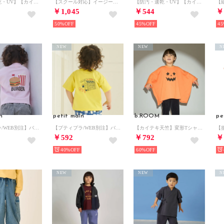
【防汚・速乾・UV】【カイテキ天竺】ゆったりサイズベーシックTシャツ （ブルー グレー）
【スクール対応】イージーケアラインパンツ （ライト グレー）
【防汚・速乾・UV】【カイテキ天竺】ゆったりサイズベーシックTシャツ （ライト グリーン）
￥1,045
￥544
￥
50%
45%
45
NEW
NEW
N
n
petit main
b.ROOM
pe
【プティプラ/WEB別注】バックプリント半袖Tシャツ （ライト ピンク）
【プティプラ/WEB別注】バックプリント半袖Tシャツ （黄）
【カイテキ天竺】変形Tシャツ （オレンジ）
￥592
￥792
￥
40%
60%
NEW
NEW
N