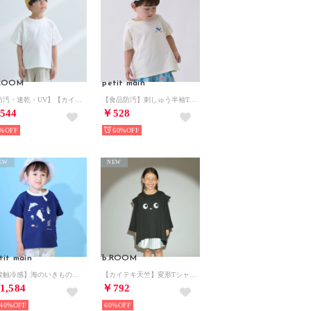
.ROOM
petit main
【防汚・速乾・UV】【カイテキ天竺】ゆったりサイズベーシックTシャツ （オフ ホワイト）
【食品防汚】刺しゅう半袖Tシャツ （アイボリー）
544
￥528
%
60%
EW
NEW
tit main
b.ROOM
【接触冷感】海のいきものアップリケ半袖Tシャツ （紺）
【カイテキ天竺】変形Tシャツ （黒）
1,584
￥792
40%
60%