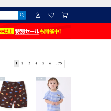
1
2
3
4
5
6
...75
EW
NEW