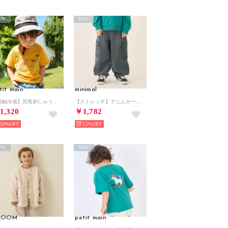
EW
NEW
tit main
minimal
【接触冷感】恐竜刺しゅう半袖Tシャツ （オレンジ）
【ストレッチ】デニムカーゴパンツ （黒）
1,320
￥1,782
50%
55%
EW
NEW
.ROOM
petit main