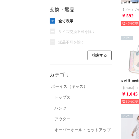
petit mai
交換・返品
￥592
全て表示
40%
サイズ交換不可を除く
NEW
返品不可を除く
カテゴリ
petit mai
ボーイズ（キッズ）
￥1,045
トップス
50%
パンツ
NEW
アウター
オーバーオール・セットアップ