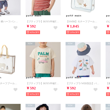
n
petit main
petit main
pe
布帛アソート柄ハーフパンツ （ライト ブルー）
【プティプラ】BOYS半袖Tシャツ （赤）
【SWIM】モチーフプールバッグ （サックス）
￥592
￥1,045
￥
40%
50%
NEW
NEW
N
n
petit main
petit main
pe
【SWIM】モチーフプールバッグ （薄ベージュ）
【プティプラ】BOYS半袖Tシャツ （生成）
【プティプラ/WEB別注】バックプリント半袖Tシャツ （ライト グレー）
￥592
￥592
￥
40%
40%
NEW
NEW
N