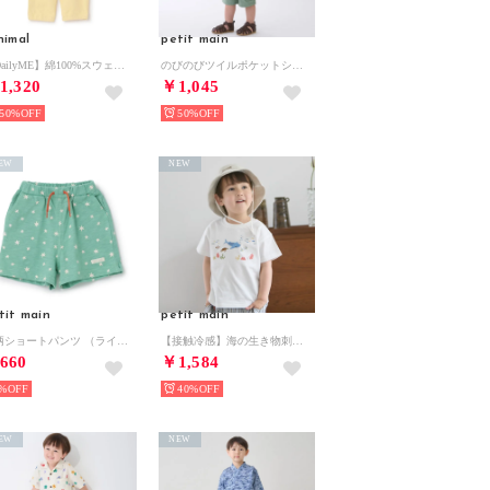
nimal
petit main
【DailyME】綿100%スウェットパンツ （黄）
のびのびツイルポケットショートパンツ （薄カーキ）
1,320
￥1,045
50%
50%
EW
NEW
tit main
petit main
総柄ショートパンツ （ライト グリーン）
【接触冷感】海の生き物刺しゅうTシャツ （オフ ホワイト）
660
￥1,584
%
40%
EW
NEW