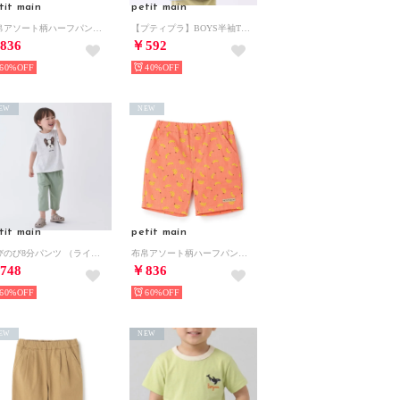
tit main
petit main
布帛アソート柄ハーフパンツ （モカ茶）
【プティプラ】BOYS半袖Tシャツ （パープル）
836
￥592
60%
40%
EW
NEW
tit main
petit main
のびのび8分パンツ （ライト グリーン）
布帛アソート柄ハーフパンツ （ピーチ）
748
￥836
60%
60%
EW
NEW