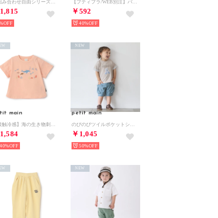
【組み合わせ自由シリーズ】ボアブルゾン （アイボリー）
【プティプラ/WEB別注】バックプリント半袖Tシャツ （グリーン）
1,815
￥592
%
40%
EW
NEW
tit main
petit main
【接触冷感】海の生き物刺しゅうTシャツ （ライト オレンジ）
のびのびツイルポケットショートパンツ （ブルー）
1,584
￥1,045
40%
50%
EW
NEW