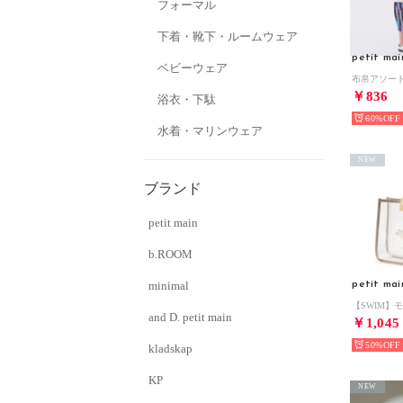
フォーマル
下着・靴下・ルームウェア
petit mai
ベビーウェア
￥836
浴衣・下駄
60%
水着・マリンウェア
NEW
ブランド
petit main
b.ROOM
minimal
petit mai
and D. petit main
￥1,045
50%
kladskap
KP
NEW