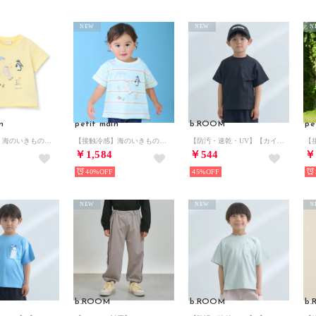
NEW
NEW
N
n
petit main
b.ROOM
pe
【接触冷感】海のいきものアップリケ半袖Tシャツ （クリーム）
【接触冷感】海のいきものアップリケ半袖Tシャツ （ライト グリーン）
【防汚・速乾・UV】【カイテキ天竺】ゆったりサイズベーシックTシャツ （黒）
￥1,584
￥544
￥
40%
45%
NEW
NEW
N
b.ROOM
b.ROOM
b