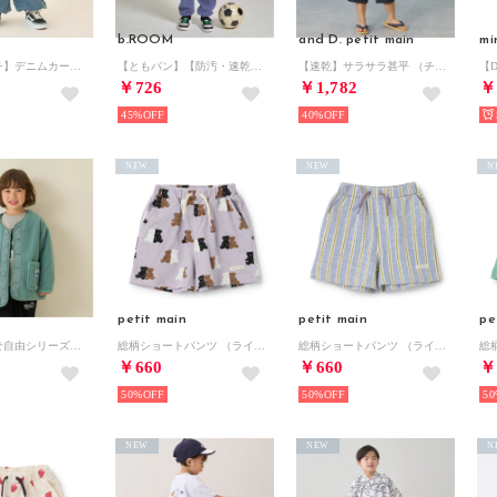
b.ROOM
and D. petit main
mi
【ストレッチ】デニムカーゴパンツ （ブルー）
【ともパン】【防汚・速乾】イージーパンツ （モデレート ブルー）
【速乾】サラサラ甚平 （チャコール）
￥726
￥1,782
￥
45%
40%
NEW
NEW
N
petit main
petit main
pe
【組み合わせ自由シリーズ】ボアブルゾン （モデレート グリーン）
総柄ショートパンツ （ライト グレー）
総柄ショートパンツ （ライト ブルー）
￥660
￥660
￥
50%
50%
50
NEW
NEW
N