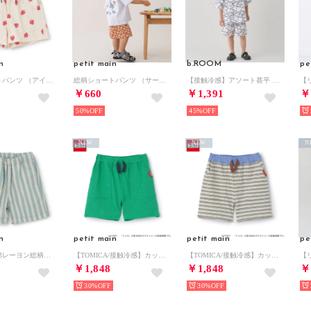
n
petit main
b.ROOM
pe
総柄ショートパンツ （アイボリー）
総柄ショートパンツ （サーモン ピンク）
【接触冷感】アソート甚平 （アイボリー）
￥660
￥1,391
￥
50%
45%
NEW
NEW
N
n
petit main
petit main
pe
【リンク】綿レーヨン総柄ハーフパンツ （ライト グリーン）
【TOMICA/接触冷感】カットショートパンツ （グリーン）
【TOMICA/接触冷感】カットショートパンツ （モス グリーン）
￥1,848
￥1,848
￥
30%
30%