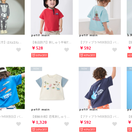
petit main
petit main
b
【カイテキ天竺】ほねほねセットアップ （チャコール）
【食品防汚】刺しゅう半袖Tシャツ （赤）
【プティプラ/WEB別注】バックプリント半袖Tシャツ （ライト ブルー）
￥528
￥592
￥
60%
40%
45
NEW
NEW
N
n
petit main
petit main
pe
【プティプラ/WEB別注】バックプリント半袖Tシャツ （ブルー）
【接触冷感】恐竜刺しゅう半袖Tシャツ （オフ ホワイト）
【プティプラ/WEB別注】バックプリント半袖Tシャツ （黒）
￥1,320
￥592
￥
50%
40%