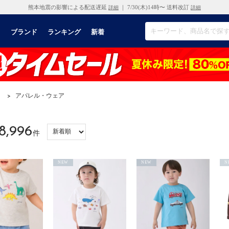
熊本地震の影響による配送遅延
｜ 7/30(木)14時〜 送料改訂
詳細
詳細
リ
ブランド
ランキング
新着
）
>
アパレル・ウェア
8,996
件
NEW
NEW
N