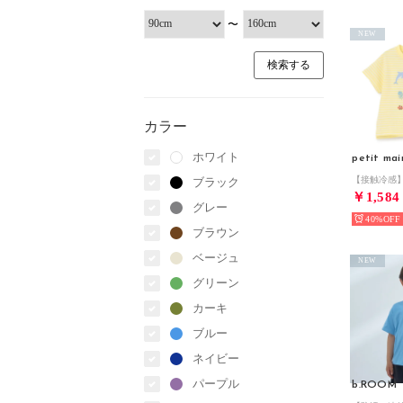
〜
NEW
カラー
ホワイト
petit mai
ブラック
￥1,584
グレー
40%
ブラウン
ベージュ
NEW
グリーン
カーキ
ブルー
ネイビー
パープル
b.ROOM