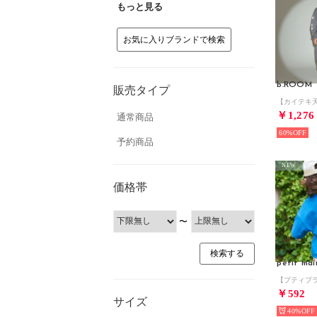
もっと見る
お気に入りブランドで検索
b.ROOM
販売タイプ
￥1,276
通常商品
60%
予約商品
NEW
価格帯
〜
petit mai
￥592
サイズ
40%