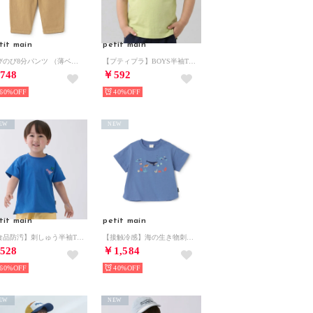
tit main
petit main
のびのび8分パンツ （薄ベージュ）
【プティプラ】BOYS半袖Tシャツ （イエロー グリーン）
748
￥592
60%
40%
EW
NEW
tit main
petit main
【食品防汚】刺しゅう半袖Tシャツ （ブルー）
【接触冷感】海の生き物刺しゅうTシャツ （ブルー）
528
￥1,584
60%
40%
EW
NEW