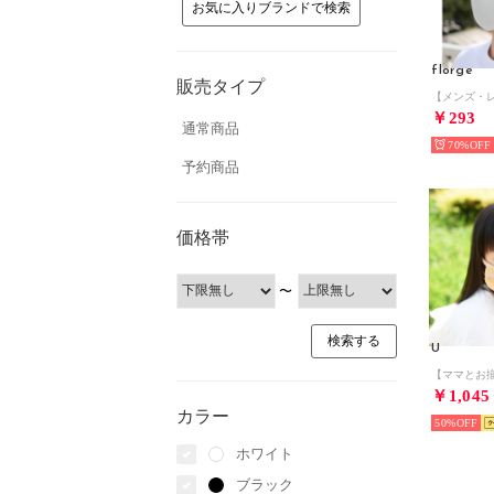
お気に入りブランドで検索
florge
販売タイプ
￥293
通常商品
70%
予約商品
価格帯
〜
U
￥1,045
カラー
50%
ホワイト
ブラック