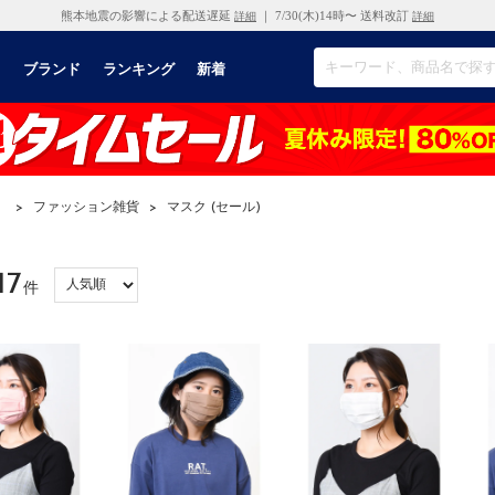
熊本地震の影響による配送遅延
｜ 7/30(木)14時〜 送料改訂
詳細
詳細
リ
ブランド
ランキング
新着
）
>
ファッション雑貨
>
マスク (セール)
17
件