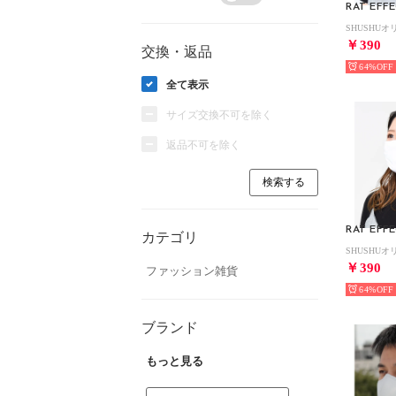
RAT EFF
￥390
交換・返品
64%
全て表示
サイズ交換不可を除く
返品不可を除く
RAT EFF
カテゴリ
￥390
ファッション雑貨
64%
ブランド
もっと見る