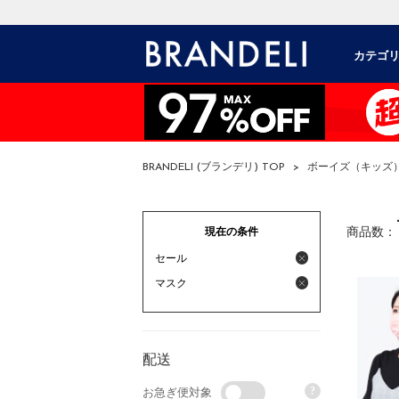
カテゴ
BRANDELI (ブランデリ) TOP
>
ボーイズ（キッズ
現在の条件
商品数：
セール
マスク
配送
?
お急ぎ便対象