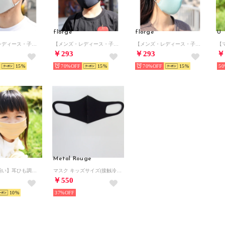
florge
florge
U
【メンズ・レディース・子供用】耳が痛くならない洗える高性能マスク 【返品不可商品】 （グレー）
【メンズ・レディース・子供用】耳が痛くならない洗える高性能マスク【返品不可商品】 （ブラック）
【メンズ・レディース・子供用】耳が痛くならない洗える高性能マスク【返品不可商品】 （ブルー）
￥293
￥293
￥
15
70%
15
70%
15
50
Metal Rouge
【ママとお揃い】耳ひも調整可 子ども用 肌に優しいシルクマスク/セレブマスク プティ【CELEBMASK Petit No.2】/ケース付き【返品不可商品】（ゴールド）
マスク キッズサイズ(接触冷感）【返品不可商品】 （BL）
￥550
10
37%