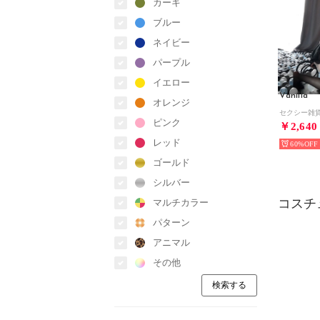
カーキ
ブルー
ネイビー
パープル
イエロー
Vanilla
オレンジ
ピンク
￥2,640
レッド
60%
ゴールド
シルバー
コスチ
マルチカラー
パターン
アニマル
その他