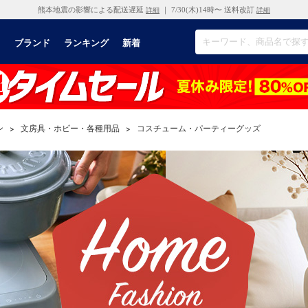
熊本地震の影響による配送遅延
｜ 7/30(木)14時〜 送料改訂
詳細
詳細
リ
ブランド
ランキング
新着
ン
>
文房具・ホビー・各種用品
>
コスチューム・パーティーグッズ