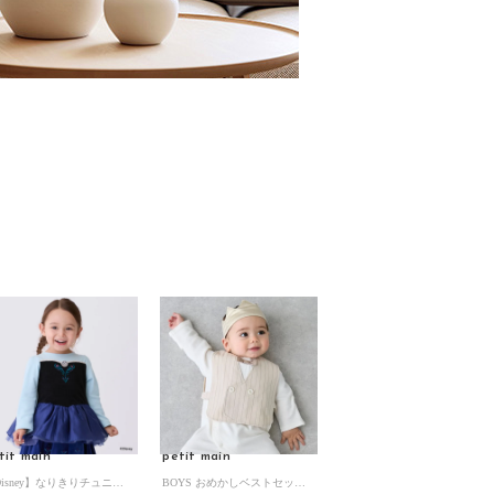
tit main
petit main
【Disney】なりきりチュニック （ブルー）
BOYS おめかしベストセット （ウスベージュ）