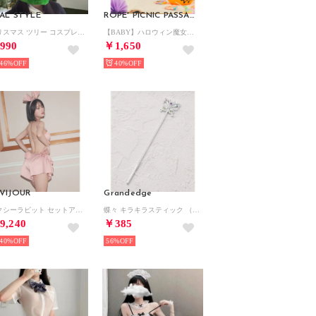
AL STYLE
ROPE' PICNIC PASSAGE
クリスマス ツリー コスプレ 衣装 被り物 着ぐるみ 帽子 雑貨 パーティー グッズ おもしろ 仮装 飾り オーナメント 雑貨 大人 子供【返品不可商品】 （グリーン）
【BABY】ハロウィン魔女セット【返品不可商品】 （ブラック（01））
990
￥1,650
46%
40%
VIJOUR
Grandedge
セクシーラビット セットアップ （PINK）
蝶々 キラキラスティック （シルバー(006)）
9,240
￥385
40%
56%