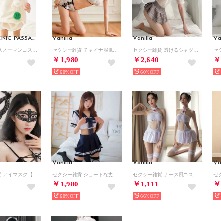
ROPE' PICNIC PASSAGE
Vanilla
Vanilla
Va
X'mas Baby/スノーマンコスプレ【返品不可商品】 （キナリ（16））
セクシー雑貨 チャイナ服風コスプレセット(3点セット） 【返品不可商品】（白系）
セクシー雑貨 透けるシャツの制服風コスプレセット （ブラウン系）
￥1,980
￥2,640
￥
60%
60%
Vanilla
Vanilla
Va
セクシー雑貨 アイマスク【返品不可商品】 （黒）
セクシー雑貨 ショートな丈の制服風コスプレセット(3点セット） 【返品不可商品】（白系）
セクシー雑貨 ナース風コスプレセット(3点セット） 【返品不可商品】（白系）
￥1,980
￥1,111
￥
60%
66%