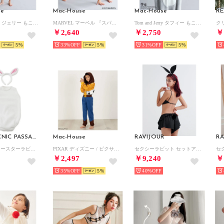
se
Mac-House
Mac-House
RE
Tom and Jerry ジェリー もこもこ着ぐるみ （ベージュ）
MARVEL マーベル 『スパイダーマン』 もこもこ着ぐるみ （レッド）
Tom and Jerry タフィー もこもこ着ぐるみ （グレー）
￥2,640
￥2,750
￥
5
33%
5
31%
5
ROPE' PICNIC PASSAGE
Mac-House
RAVIJOUR
RA
【BABY】イースターラビットセット【返品不可商品】 （オフホワイト（15））
PIXAR ディズニー / ピクサー TOY STORY トイ・ストーリー ウッディ / コスチュームセットアップ 221224505 （イエロー）
セクシーラビット セットアップ （BLACK）
￥2,497
￥9,240
￥
35%
5
40%