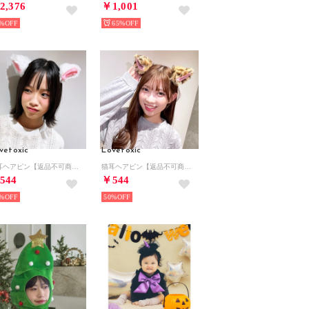
2,376
￥1,001
%
65%
vetoxic
Lovetoxic
猫耳ヘアピン【返品不可商品】 （オフホワイト）
猫耳ヘアピン【返品不可商品】 （ベージュ）
544
￥544
%
50%