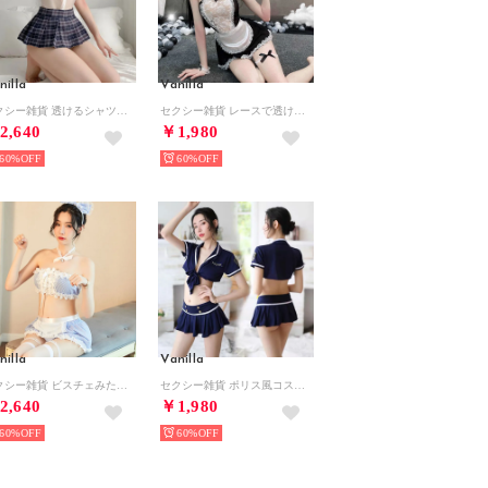
nilla
Vanilla
セクシー雑貨 透けるシャツの制服風コスプレセット （ネイビー系）
セクシー雑貨 レースで透けるメイド風コスプレセット(7点セット） 【返品不可商品】（黒系）
2,640
￥1,980
60%
60%
nilla
Vanilla
セクシー雑貨 ビスチェみたいなメイド風コスプレセット(5点セット） 【返品不可商品】（サックス系）
セクシー雑貨 ポリス風コスプレセット(3点セット） 【返品不可商品】（ネイビー系）
2,640
￥1,980
60%
60%