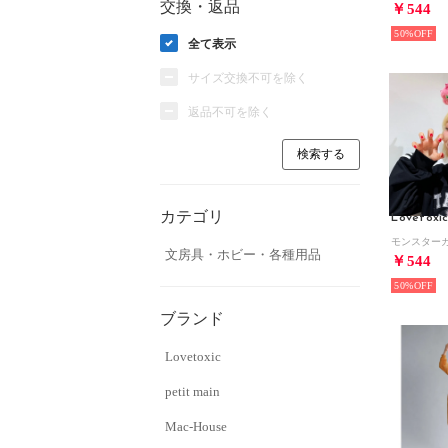
交換・返品
￥544
50%
全て表示
サイズ交換不可を除く
返品不可を除く
カテゴリ
Lovetoxi
文房具・ホビー・各種用品
￥544
50%
ブランド
Lovetoxic
petit main
Mac-House