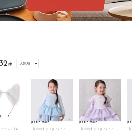
32
件
c
petit main
petit main
pe
なりきりカチューシャ【返品不可商品】 （シロ）
【Disney】なりきりチュニック （サックス）
【Disney】なりきりチュニック （ラベンダー）