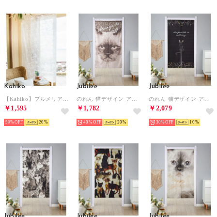
Kahiko
Jubilee
Jubilee
【Kahiko】プルメリアオパールカーテン178cm ホワイト系その他
のれん 猫デザイン アソート （その他11）
のれん 猫デザイン アソート （その他15）
￥1,595
￥1,782
￥2,079
50%
20
40%
20
30%
10
Jubilee
Jubilee
Jubilee