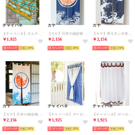
チャイハネ
カヤ
カヤ
【チャイハネ】オルテガ柄ループベッドカバー シングルサイズ グリーン
【カヤ】日本の縁起物 暖簾 ブルー系その他
【カヤ】和モダン渋色暖簾 ネイビー
￥1,925
￥2,156
￥2,156
30%
20
30%
20
30%
20
カヤ
チャイハネ
チャイハネ
【カヤ】日本の縁起物 暖簾 ホワイト
【チャイハネ】ガーゼカーテン138cm ブルー
【チャイハネ】ガーゼカーテン138cm ブラウン
￥2,156
￥1,925
￥1,925
30%
20
30%
20
30%
20