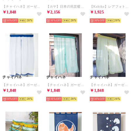
【チャイハネ】ガーゼのれん オレンジ
【カヤ】日本の民芸暖簾 その他6
【Kahiko】レアフォトパーテーション その他2
￥1,848
￥2,156
￥1,925
30%
20
30%
20
30%
20
チャイハネ
チャイハネ
チャイハネ
【チャイハネ】ガーゼのれん ブルー
【チャイハネ】ガーゼのれん ターコイズブルー
【チャイハネ】ガーゼのれん グリーン
￥1,848
￥1,848
￥1,848
30%
20
30%
20
30%
20