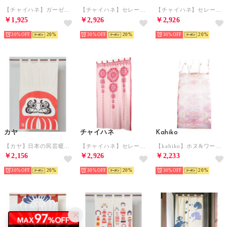
【チャイハネ】ガーゼカーテン138cm ホワイト
【チャイハネ】セレーネカーテン178cm タッセル付き パープル
【チャイハネ】セレーネカーテン178cm タッセル付き イエロー
￥1,925
￥2,926
￥2,926
30%
20
30%
20
30%
20
カヤ
チャイハネ
Kahiko
【カヤ】日本の民芸暖簾 その他5
【チャイハネ】セレーネカーテン178cm タッセル付き レッド
【kahiko】ホヌ&ワーゲンバスカーテン178cm ホワイト
￥2,156
￥2,926
￥2,233
30%
20
30%
20
30%
20