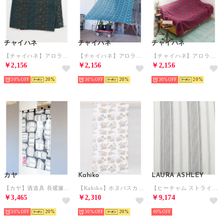
チャイハネ
チャイハネ
チャイハネ
【チャイハネ】アロラループ付きマルチクロス グリーン
【チャイハネ】アロラループ付きマルチクロス ブルー
【チャイハネ】アロラループ付きマルチクロス レッド
￥2,156
￥2,156
￥2,156
30%
20
30%
20
30%
20
カヤ
Kahiko
LAURA ASHLEY
【カヤ】酒道具 長暖簾 ネイビー
【Kahiko】ホヌバスカーテン200cm ホワイト
【ヒーチャム ストライプ/防炎/UVカット/花粉キャッチ/洗える】マルチストライプカーテン W100×H134cm （ライトグレー(311)）
￥3,465
￥2,310
￥9,174
30%
20
30%
20
40%