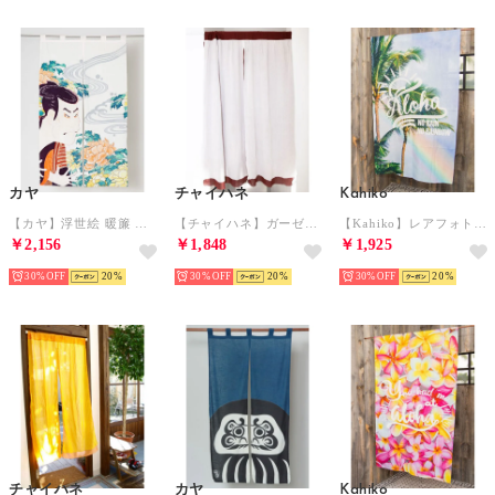
カヤ
チャイハネ
Kahiko
【カヤ】浮世絵 暖簾 その他6
【チャイハネ】ガーゼのれん ブラウン
【Kahiko】レアフォトパーテーション その他3
￥2,156
￥1,848
￥1,925
30%
20
30%
20
30%
20
チャイハネ
カヤ
Kahiko