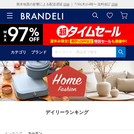
熊本地震の影響による配送遅延
｜ 7/30(木)14時〜 送料改訂
詳細
詳細
カテゴリ
ブランド
デイリーランキング
インテリア
カーテン