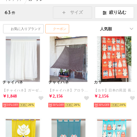
63
絞り込む
サイズ
件
お気に入りブランド
クーポン
チャイハネ
チャイハネ
カヤ
【チャイハネ】ガーゼのれん ホワイト
【チャイハネ】アロラループ付きマルチクロス ブラウン
【カヤ】日本の民芸 長暖簾 レッド
￥1,848
￥2,156
￥2,156
30%
20
30%
20
30%
20