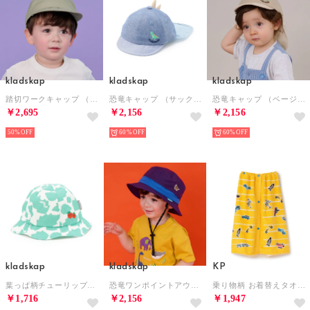
kladskap
kladskap
kladskap
踏切ワークキャップ （カーキ）
恐竜キャップ （サックス）
恐竜キャップ （ベージュ）
￥2,695
￥2,156
￥2,156
50%
60%
60%
kladskap
kladskap
KP
葉っぱ柄チューリップハット （オフ ホワイト）
恐竜ワンポイントアウトドアハット （パープル）
乗り物柄 お着替えタオル （黄）
￥1,716
￥2,156
￥1,947