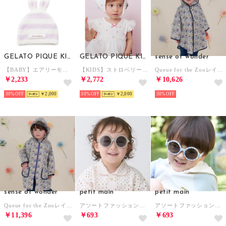
GELATO PIQUE KIDS & BABY
GELATO PIQUE KIDS & BABY
sense of wonder
【BABY】エアリーモコラビットキャップ （LAV）
【KIDS】ストロベリー柄チュールバブーシュカ （OWHT）
Queue for the Zooレインポンチョ （ブルー）
￥2,233
￥2,772
￥10,626
30%
￥2,000
30%
￥2,000
30%
sense of wonder
petit main
petit main
Queue for the Zooレインコート （ブルー）
アソートファッションサングラス （チャコール）
アソートファッションサングラス （ライト ブルー）
￥11,396
￥693
￥693