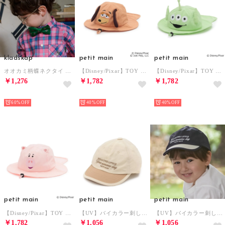
kladskap
petit main
petit main
オオカミ柄蝶ネクタイ （グリーン）
【Disney/Pixar】TOY STORY / なりきりハット （ベージュ）
【Disney/Pixar】TOY STORY / なりきりハット （ライト グリーン）
￥1,276
￥1,782
￥1,782
NEW
NEW
NEW
60%
40%
40%
petit main
petit main
petit main
【Disney/Pixar】TOY STORY / なりきりハット （ライト ピンク）
【UV】バイカラー刺しゅうキャップ （ECRU(キナリ)）
【UV】バイカラー刺しゅうキャップ （紺）
￥1,782
￥1,056
￥1,056