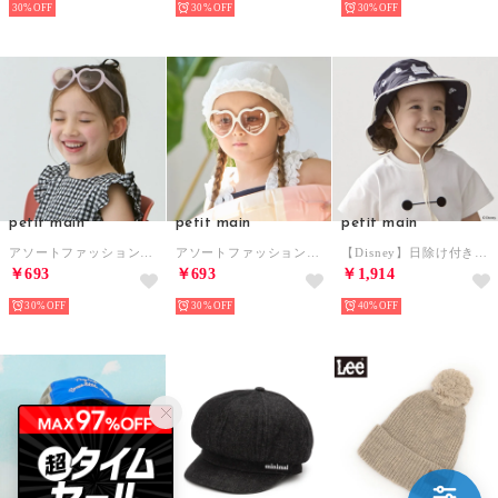
30%
30%
30%
petit main
petit main
petit main
アソートファッションサングラス （ピンク）
アソートファッションサングラス （アイボリー）
【Disney】日除け付きハット （紺）
￥693
￥693
￥1,914
30%
30%
40%