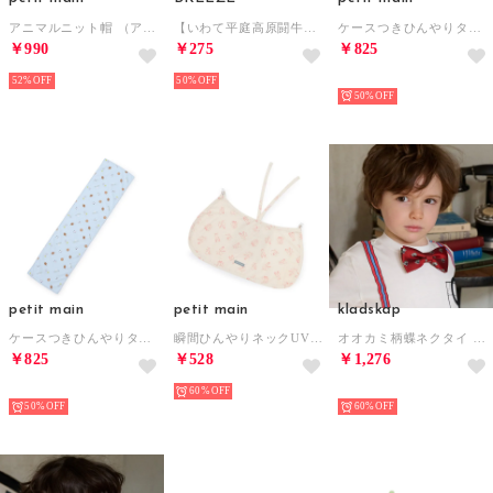
アニマルニット帽 （アイボリー）
【いわて平庭高原闘牛大会×実践女子大学コラボ】虫よけバンド〈闘牛デザイン〉 （ブルー）
ケースつきひんやりタオル （グレー）
￥990
￥275
￥825
52%
50%
NEW
50%
petit main
petit main
kladskap
ケースつきひんやりタオル （ライト ブルー）
瞬間ひんやりネックUVガード/LG （ピンク）
オオカミ柄蝶ネクタイ （赤）
￥825
￥528
￥1,276
NEW
60%
NEW
50%
60%