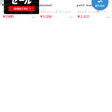
KP
minimal
petit main
ナイロンタッサー＆メッシュ キャップ （ブルー）
【UVカット】デニムキャスケット （黒）
【Lee】ニット帽 （ウスベージュ）
￥2,695
￥1,254
￥2,112
50%
40%
40%
petit main
petit main
petit main
【Lee】ニット帽 （クロ）
【Lee】ニット帽 （アイボリー）
ポンポン付きベレー帽 （アイボリー）
￥2,112
￥2,112
￥1,045
40%
40%
50%