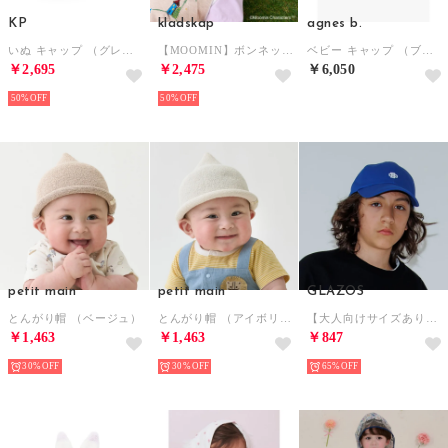
KP
kladskap
agnes b.
いぬ キャップ （グレー）
【MOOMIN】ボンネット （薄ベージュ）
ベビー キャップ （ブルー系）
￥2,695
￥2,475
￥6,050
50%
50%
petit main
petit main
GLAZOS
とんがり帽 （ベージュ）
とんがり帽 （アイボリー）
【大人向けサイズあり】ワンポイント刺繍ロゴキャップ （ブルー）
￥1,463
￥1,463
￥847
30%
30%
65%