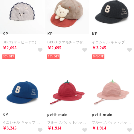
KP
KP
KP
DECO(ケーピーデコ)恐竜モチーフボウシ(S) （グレー）
DECO クマモチーフ付きキャップ(S～M) （茶）
イニシャル キャップ （チャコール）
￥2,695
￥2,695
￥3,245
50%
50%
50%
KP
petit main
petit main
イニシャル キャップ （ブルー）
フルーツバケットハット （赤）
フルーツバケットハット （ライト ピンク）
￥3,245
￥1,914
￥1,914