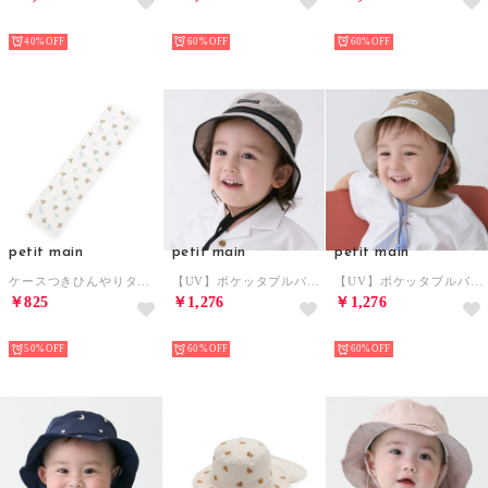
NEW
NEW
NEW
40%
60%
60%
petit main
petit main
petit main
ケースつきひんやりタオル （アイボリー）
【UV】ポケッタブルバケットハット （キャメル）
【UV】ポケッタブルバケットハット （紺）
￥825
￥1,276
￥1,276
NEW
NEW
NEW
50%
60%
60%