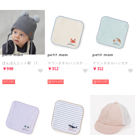
petit main
petit main
petit main
ぽんぽんニット帽 （TOP・グレー）
マリンタオルハンカチ （アイボリー）
マリンタオルハンカチ （ミント）
￥990
￥352
￥352
NEW
NEW
NEW
65%
60%
60%