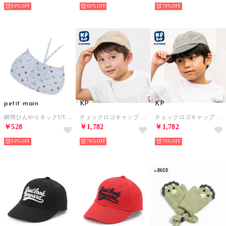
60%
60%
70%
petit main
KP
KP
瞬間ひんやりネックUVガード/LG （ライト ブルー）
チェックロゴキャップ （ベージュ）
チェックロゴキャップ （グレー）
￥528
￥1,782
￥1,782
60%
70%
70%