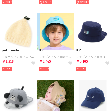
50%
40%
40%
petit main
KP
KP
フルーツマシュマロワッチ （キイロ）
リップストップ日除け付きハット （ライト ブルー）
リップストップ日除け付きハット （紺）
￥1,518
￥3,465
￥3,465
40%
50%
50%