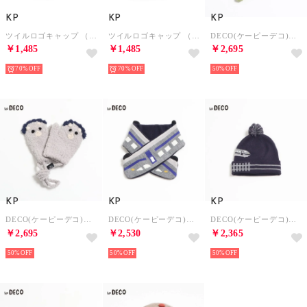
KP
KP
KP
ツイルロゴキャップ （黒）
ツイルロゴキャップ （赤）
DECO(ケーピーデコ)恐竜モチーフミトン(S) （グリーン）
￥1,485
￥1,485
￥2,695
70%
70%
50%
KP
KP
KP
DECO(ケーピーデコ)恐竜モチーフミトン(S) （グレー）
DECO(ケーピーデコ)電車モチーフマフラー(S～M) （シロ杢）
DECO(ケーピーデコ)電車モチーフボウシ(S～M) （紺）
￥2,695
￥2,530
￥2,365
50%
50%
50%