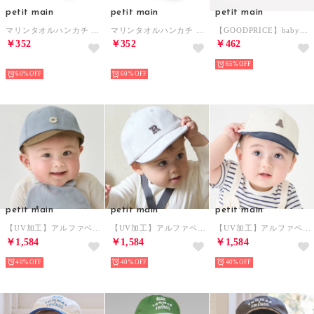
petit main
petit main
petit main
マリンタオルハンカチ （ラベンダー）
マリンタオルハンカチ （サックス）
【GOODPRICE】babyメッシュキャップ （L・ピンク）
￥352
￥352
￥462
NEW
NEW
65%
60%
60%
petit main
petit main
petit main
【UV加工】アルファベットロゴキャップ （サックス）
【UV加工】アルファベットロゴキャップ （ECRU(キナリ)）
【UV加工】アルファベットロゴキャップ （紺）
￥1,584
￥1,584
￥1,584
40%
40%
40%