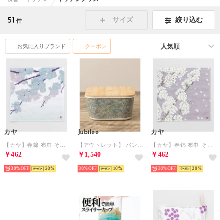
51
絞り込む
サイズ
件
お気に入りブランド
クーポン
カヤ
Jubilee
カヤ
【カヤ】春錦 布巾 その他1
【アウトレット】 バンブーストレージボックス 単品大サイズ 【返品不可商品】(B）
【カヤ】春錦 布巾 その他2
￥462
￥1,540
￥462
30%
20
30%
10
30%
20