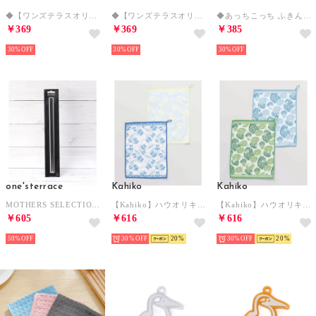
◆【ワンズテラスオリジナル】レップ 吸水アップクロス （ブルー(993)）
◆【ワンズテラスオリジナル】レップ 吸水アップクロス （ソノタ(879)）
◆あっちこっち ふきん Mサイズ （ピンク(972)）
￥369
￥369
￥385
30%
30%
30%
one'sterrace
Kahiko
Kahiko
MOTHERS SELECTION 菜箸【返品不可商品】 （ブラック(919)）
【Kahiko】ハウオリキッチンクロス2枚セットS （その他2）
【Kahiko】ハウオリキッチンクロス2枚セットS （その他3）
￥605
￥616
￥616
50%
30%
20
30%
20