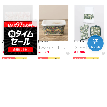
カヤ
Jubilee
Kahiko
【カヤ】春錦 布巾 【返品不可商品】 （その他4）
【アウトレット】 バンブーフードストレージボックス 単品 【返品不可商品】(A）
【Kahiko】ヒワヒワキッチンセット グリーン
￥577
￥1,309
￥1,386
30%
20
30%
10
42%
20
Kahiko
Kahiko
COBMASTER