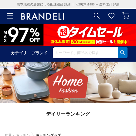
熊本地震の影響による配送遅延
｜ 7/30(木)14時〜 送料改訂
詳細
詳細
カテゴリ
ブランド
デイリーランキング
食器・キッチン
キッチングッズ