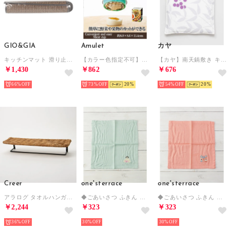
GIO&GIA
Amulet
カヤ
キッチンマット 滑り止め 台所マット北欧 おしゃれ 防滑 吸水カーペット 抗菌 防臭 （グレー）
【カラー色指定不可】スライサーカップ 果物 野菜 カット 簡単便利 キッチン 【返品不可商品】 （全2色）
【カヤ】南天鍋敷き キナリ
￥1,430
￥862
￥676
66%
73%
20
54%
20
Creer
one'sterrace
one'sterrace
アラログ タオルハンガー シェルフ 雑貨 （ベージュ）
◆ごあいさつ ふきん （ブルー(993)）
◆ごあいさつ ふきん （ピンク(972)）
￥2,244
￥323
￥323
36%
30%
30%