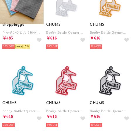
shoppinggo
CHUMS
CHUMS
キッチンクロス 3枚セット 食器用 両面 ダブルカラー 布巾 学校用 ハンドタオル 速乾 吸水タオル マイクロファイバー （3枚セット）
Booby Bottle Opener【返品不可商品】 （Silver）
Booby Bottle Opener【返品不可商品】 （Yellow）
￥485
￥616
￥616
30%
10
30%
30%
CHUMS
CHUMS
CHUMS
Booby Bottle Opener【返品不可商品】 （Teal）
Booby Bottle Opener【返品不可商品】 （Red）
Booby Bottle Opener【返品不可商品】 （Black）
￥616
￥616
￥616
30%
30%
30%