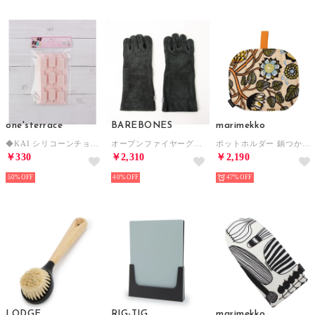
one'sterrace
BAREBONES
marimekko
◆KAI シリコーンチョコ型アイス 【返品不可商品】（ピンク(972)）
オープンファイヤーグローブ グローブ （ブラック）
ポットホルダー 鍋つかみ （ティアラサンド×Wオレンジ）
￥330
￥2,310
￥2,190
50%
40%
47%
LODGE
RIG-TIG
marimekko