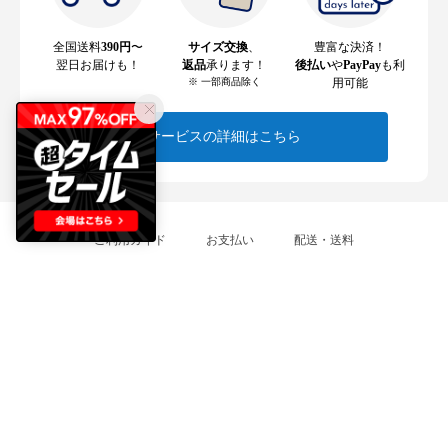
全国送料
390円
〜
サイズ交換
、
豊富な決済！
翌日お届けも！
返品
承ります！
後払い
や
PayPay
も利
※ 一部商品除く
用可能
サービスの詳細はこちら
ご利用ガイド
お支払い
配送・送料
サイズ交換
返品・返金
よくあるご質問
各種規約
特定商取引に基づく表示
なりすましメール・サイトにご注意ください