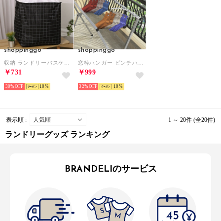
shoppinggo
shoppinggo
収納 ランドリーバスケット 120L 折りたたみ 洗濯かご 収納ボックス 収納ケース 大容量 コンパクト 洗面所 脱衣所 持ち手付き （Bチェック柄）
窓枠ハンガー ピンチハンガー ピンチ8個付 部屋干し 窓枠ハンガー 物干しハンガー 洗濯バサミ 洗濯物干し （シルバー）
￥731
￥999
30%
10
32%
10
表示順 :
1 ～ 20件 (全20件)
ランドリーグッズ ランキング
BRANDELIのサービス