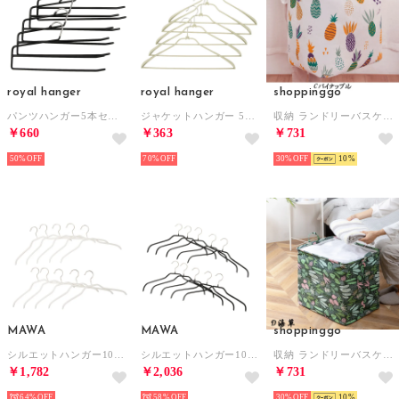
royal hanger
royal hanger
shoppinggo
パンツハンガー5本セット ハンガー （ブラック）
ジャケットハンガー 5本セット ハンガー （ベージュ）
収納 ランドリーバスケット 120L 折りたたみ 洗濯かご 収納ボックス 収納ケース 大容量 コンパクト 洗面所 脱衣所 持ち手付き （Cパイナップル）
￥660
￥363
￥731
50%
70%
30%
10
MAWA
MAWA
shoppinggo
シルエットハンガー10P ハンガー （ホワイト36cm）
シルエットハンガー10P ハンガー （ブラック41cm）
収納 ランドリーバスケット 120L 折りたたみ 洗濯かご 収納ボックス 収納ケース 大容量 コンパクト 洗面所 脱衣所 持ち手付き （D海草）
￥1,782
￥2,036
￥731
64%
58%
30%
10