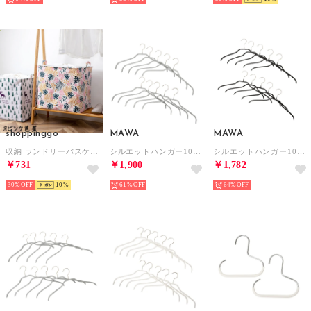
shoppinggo
MAWA
MAWA
収納 ランドリーバスケット 120L 折りたたみ 洗濯かご 収納ボックス 収納ケース 大容量 コンパクト 洗面所 脱衣所 持ち手付き （Aピンク芭蕉）
シルエットハンガー10P ハンガー （シルバー41cm）
シルエットハンガー10P ハンガー （ブラック36cm）
￥731
￥1,900
￥1,782
30%
10
61%
64%