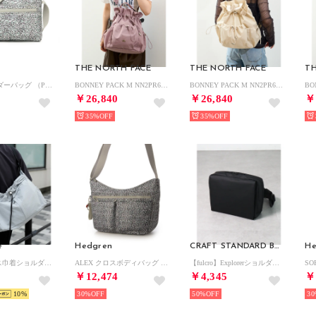
THE NORTH FACE
THE NORTH FACE
TH
EYE ショルダーバッグ （PRINT SS26）
BONNEY PACK M NN2PR61 （ピンク）
BONNEY PACK M NN2PR61 （クリーム）
￥26,840
￥26,840
￥
35%
35%
e
Hedgren
CRAFT STANDARD BOUTIQUE
He
ユニセックス巾着ショルダー （LGRAY）
ALEX クロスボディバッグ （PRINT SS26）
【fulcro】ExplorerショルダースアーベL （ブラック）
￥12,474
￥4,345
￥
10
30%
50%
30