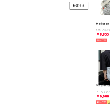
Hedgren
￥8,855
30%
VitaFelic
￥6,600
40%