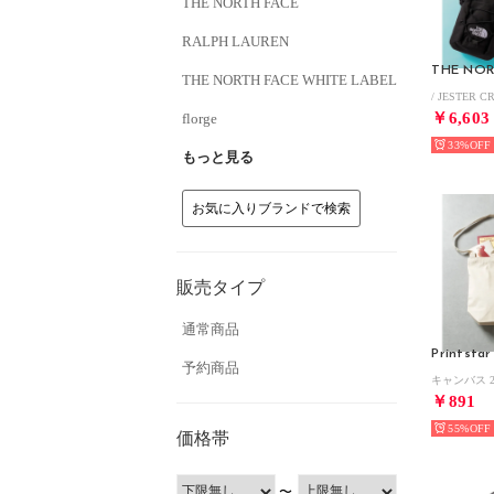
THE NORTH FACE
RALPH LAUREN
THE NOR
THE NORTH FACE WHITE LABEL
￥6,603
florge
33%
もっと見る
お気に入りブランドで検索
販売タイプ
通常商品
Printstar
予約商品
￥891
55%
価格帯
〜