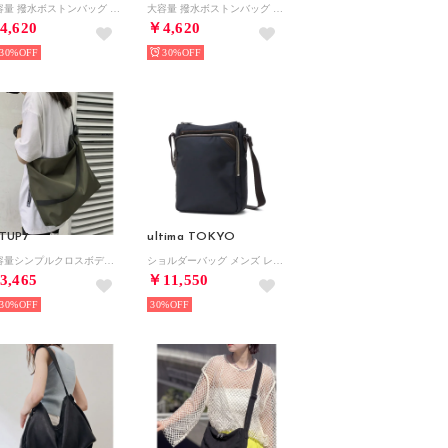
大容量 撥水ボストンバッグ ショルダー紐付き SCCCH （ブラック）
大容量 撥水ボストンバッグ ショルダー紐付き SCCCH （ホワイト）
4,620
￥4,620
30%
30%
TUP7
ultima TOKYO
大容量シンプルクロスボディバッグ SCCCH （グリーン）
ショルダーバッグ メンズ レディース 斜めがけバッグ ブランド おしゃれ 軽い 軽量 小さめ 大人 縦型 カジュアル ナイロン シンプル A5 2L モレ 59921 （ネイビー）
3,465
￥11,550
30%
30%