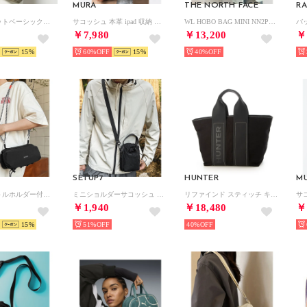
MURA
THE NORTH FACE
RA
ダブルポケットベーシックショルダー （グレージュ）
サコッシュ 本革 ipad 収納 ショルダーバッグ ミニショルダー 薄マチ バッグ レザー 革 メンズ （ブラック）
WL HOBO BAG MINI NN2PR18 （ブラック）
バ
￥7,980
￥13,200
￥
15
60%
15
40%
SETUP7
HUNTER
M
【ペットボトルホルダー付】マルチWAY コードショルダーバッグ/スマホショルダー/お財布ショルダー （ブラック）
ミニショルダーサコッシュ ペットボトル収納 KNF （ブラック）
リファインド スティッチ キャンバス トートバック （ブラック）
￥1,940
￥18,480
￥
15
51%
40%