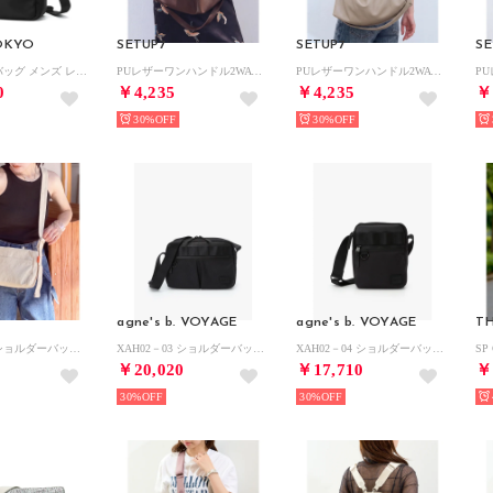
TOKYO
SETUP7
SETUP7
SE
ショルダーバッグ メンズ レディース 斜めがけバッグ ブランド おしゃれ 軽い 軽量 小さめ 大人 縦型 カジュアル ナイロン シンプル A5 2L モレ 59921 （ブラック）
PUレザーワンハンドル2WAYショルダーバッグ SCCH （ダークブラウン）
PUレザーワンハンドル2WAYショルダーバッグ SCCH （グレー）
0
￥4,235
￥4,235
￥
30%
30%
agne's b. VOYAGE
agne's b. VOYAGE
TH
キャンバスショルダーバッグ SCCH （ホワイト）
XAH02－03 ショルダーバッグ （ブラック）
XAH02－04 ショルダーバッグ （ブラック）
￥20,020
￥17,710
￥
30%
30%