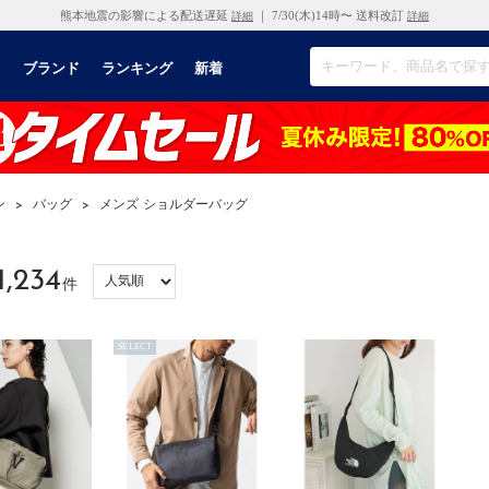
熊本地震の影響による配送遅延
｜ 7/30(木)14時〜 送料改訂
詳細
詳細
リ
ブランド
ランキング
新着
ン
>
バッグ
>
メンズ ショルダーバッグ
1,234
件
SELECT