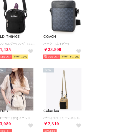
LD THINGS
COACH
ミニショルダーバッグ （BLACK）
バッグ （ネイビー）
1,425
￥23,800
73%
15
56%
￥1,000
EW
NEW
TUP7
Columbia
ドローコード付きミニショルダーバッグ SCCCH （ホワイト）
/プライスストリームボトルホルダー （British Tan）
3,080
￥2,310
30%
30%