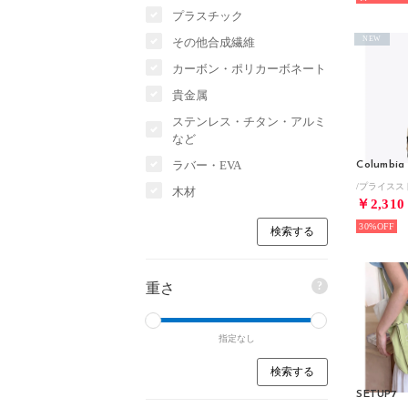
プラスチック
NEW
その他合成繊維
カーボン・ポリカーボネート
貴金属
ステンレス・チタン・アルミ
など
ラバー・EVA
Columbia
木材
￥2,310
30%
?
重さ
指定なし
SETUP7