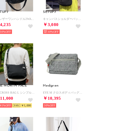
TUP7
SETUP7
PUレザーワンハンドル2WAYショルダーバッグ SCCH （ブラック）
キャンバスショルダーバッグ SCCH （ブラック）
4,235
￥3,080
30%
30%
E NORTH FACE
Hedgren
SP CROSS BAG L シンプルクロスバッグ ショルダーバッグ （ブラック）
EYE M クロスボディバッグ （PRINT SS26）
11,000
￥10,395
41%
￥1,000
30%