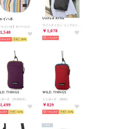
United Athle
ャイハネ
ライトナイロン リップストップ サコッシュ フェス・アウトドア・キャンプ・スポーツ 1420 （ブラック）
【チャイハネ】ネパールクレセントバッグ ホワイト×ブルー
￥1,078
1,540
51%
30%
20
LD THINGS
WILD THINGS
ニポーチ （PURPLE）
ミニポーチ （RED）
1,499
￥829
%
15
74%
15
NEW