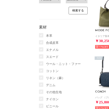
素材
MODE F
本革
￥30,25
合成皮革
77%
エナメル
スエード
NEW
ウール・ニット・ファー
コットン
リネン（麻）
デニム
その他生地
COACH
バッグ （ブ
ナイロン
￥25,80
ビニール
62%