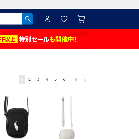
1
2
3
4
5
6
...11