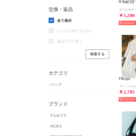
Y'SACCS
交換・返品
￥5,280
全て表示
40%
サイズ交換不可を除く
返品不可を除く
カテゴリ
florge
バッグ
￥2,785
30%
ブランド
Y'SACCS
MURA