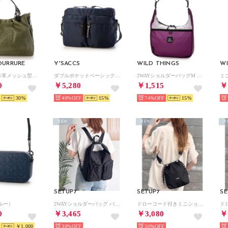
OURRURE
Y'SACCS
WILD THINGS
WI
イタリア製本革メッシュ型押トートバッグ （カーキ24）
ダブルポケットベーシックショルダー （ネイビー）
2WAYショルダーバッグM （PURPLE×WHITE）
0
￥5,280
￥1,515
￥
30
40%
15
74%
15
NEW
NEW
N
SETUP7
SETUP7
SE
ルー）
2WAYショルダーバッグ バックパック SCCH （ブラック）
ドローコード付きミニショルダーバッグ SCCCH （ブラック）
0
￥3,465
￥3,080
￥
￥1,000
30%
30%