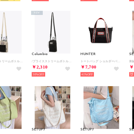
NEW
Columbia
HUNTER
SE
/プライスストリームボトルホルダー （Chalk）
/プライスストリームボトルホルダー （Black）
トートバッグ ショルダーバッグ ナイロン ミニ トップ クリップ （BAH）
￥2,310
￥7,700
￥
30%
41%
SETUP7
SETUP7
SE