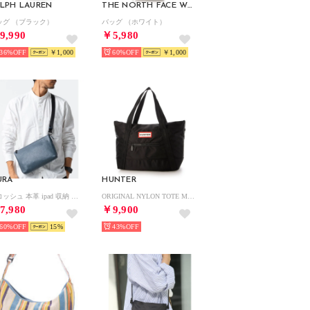
LPH LAUREN
THE NORTH FACE WHITE LABEL
ッグ （ブラック）
バッグ （ホワイト）
9,990
￥5,980
36%
￥1,000
60%
￥1,000
URA
HUNTER
サコッシュ 本革 ipad 収納 ショルダーバッグ ミニショルダー 薄マチ バッグ レザー 革 メンズ （ネイビー）
ORIGINAL NYLON TOTE MIDI （BLACK）
7,980
￥9,900
60%
15
43%