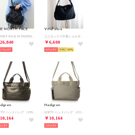
E NORTH FACE
VitaFelice
BONNEY PACK M NN2PR61 （ブラック）
ユニセックス巾着ショルダー （BLACK）
26,840
￥6,600
35%
40%
10
dgren
Hedgren
SOFTY ハンドバッグ （VINTAGE TAUPE）
SOFTY ハンドバッグ （COVERT GREEN）
10,164
￥10,164
%
30%