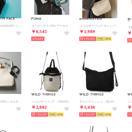
TH FACE
PUMA
miniministore
チ
/ JESTER CROSSBODY ジェスター クロスボディバッグ ショルダーバッグ 斜めがけ （ブラック）
ユニセックス 1976 アーカイブ ミニ グリップバッグ 2.5L 1976 ARCHIVE Mini Grip （Emerald Ice-Alpine Snow）
ショルダーバッグ キャンバス レディース （アイボリー）
￥6,545
￥1,989
￥
30%
44%
25
WILD THINGS
WILD THINGS
WI
キャンバス 2WAYショルダートート(内ポケ付) ハンドバッグ ショルダーバッグ 00779 （ナチュラル）
ショルダーバッグ （WH/SP）
キルトサコッシュ （BLACK）
ミ
￥2,002
￥1,430
￥
74%
15
74%
15
53