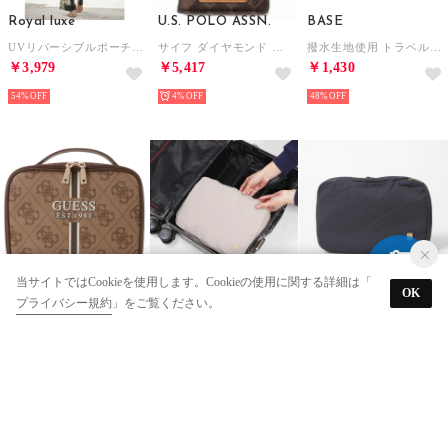
Royal luxe
U.S. POLO ASSN.
BASE
UVリバーシブルポーチ付トラベルウェア （ブラック）
サイフ ダイヤモンド パスポートホルダー パスポートケース 27A352AA TNBR （ブラウンマルチ）
撥水生地使用 トラベル圧縮ポーチ （グレーベージュ）
￥3,979
￥5,417
￥1,430
54%
4%
48%
当サイトではCookieを使用します。Cookieの使用に関する詳細は「
GUESS
BASE
BASE
OK
プライバシー規約
」をご覧ください。
KALLISTO Cosmetic Organizer Case （LAM） 財布/小物 ポーチ
撥水生地使用 トラベル圧縮ポーチ （グレーベージュ）
撥水生地使用 トラベル圧縮ポーチ （ダークグレー）
￥7,194
￥1,430
￥1,430
40%
48%
48%