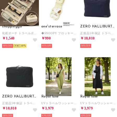
shoppinggo
one'sterrace
ZERO HALLIBURTON
化粧ポーチ トラベルポーチ 取り外し可能 透明 収納バッグ 折りたたみ式 4in1 防水 収納ポーチ 大容量 仕切り 小物入れ コスメ クリア コンパクト 手提げ付き 旅行 （ホワイト）
◆SNOOPY フロッキーラゲッジタグ （アイボリー(904)）
正規品5年保証 トラベルポーチ パッキングキューブ Lサイズ ブランド 旅行 ポーチ 2層 収納 インナーバッグ スーツケース 16L ナイロン ZH Packing Cube2 L 81633 （ネイビー）
￥1,540
￥990
￥10,010
30%
10
40%
30%
ZERO HALLIBURTON
Royal luxe
Royal luxe
正規品5年保証 トラベルポーチ パッキングキューブ Lサイズ ブランド 旅行 ポーチ 2層 収納 インナーバッグ スーツケース 16L ナイロン ZH Packing Cube2 L 81633 （ブラック）
UVトラベルワッシャーワンピース （ピスタチオ）
UVトラベルワッシャーワンピース （ブラック）
￥10,010
￥3,979
￥3,979
30%
43%
43%