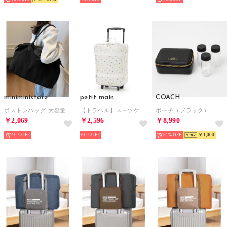
miniministore
petit main
COACH
ボストンバッグ 大容量トラベルバッグ軽量 （ブラック）
【トラベル】スーツケース/L （アイボリー）
ポーチ（ブラック）
￥2,069
￥2,596
￥8,990
40%
60%
31%
￥1,000