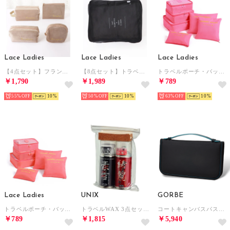
Lace Ladies
Lace Ladies
Lace Ladies
【4点セット】フランネルトラベルメイクポーチ （ベージュ）
【8点セット】トラベル用スクエア型衣類収納ケース （ブラック）
トラベルポーチ・バッグインバッグ・収納袋6点セット （ローズ）
￥1,790
￥1,989
￥789
55%
10
50%
10
63%
10
Lace Ladies
UNIX
GORBE
トラベルポーチ・バッグインバッグ・収納袋6点セット （レッド）
トラベルWAX 3点セット（1WAX110ML 2リムーバー110ML 3コルク）【返品不可商品】 （.）
コートキャンバスパスポートウォレット （ブラック/ブルー）
￥789
￥1,815
￥5,940