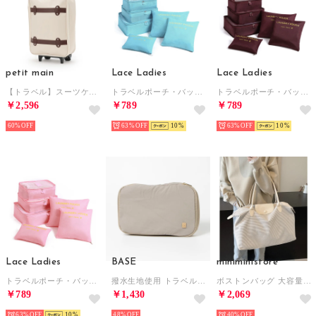
petit main
Lace Ladies
Lace Ladies
【トラベル】スーツケース/L （ウスベージュ）
トラベルポーチ・バッグインバッグ・収納袋6点セット （ライトブルー）
トラベルポーチ・バッグインバッグ・収納袋6点セット （ワイン）
￥2,596
￥789
￥789
60%
63%
10
63%
10
Lace Ladies
BASE
miniministore
トラベルポーチ・バッグインバッグ・収納袋6点セット （ライトピンク）
撥水生地使用 トラベル圧縮ポーチ （グレーベージュ）
ボストンバッグ 大容量トラベルバッグ軽量 （アイボリー）
￥789
￥1,430
￥2,069
63%
10
48%
40%