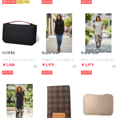
63%
10
50%
40%
GORBE
Royal luxe
Royal luxe
コートキャンバスパスポートウォレット （ブラック/レッド）
UVポケットいっぱいトラベルベスト （ブラック）
UVリバーシブルポーチ付トラベルウェア （グレージュ）
￥5,940
￥2,979
￥3,979
40%
54%
54%