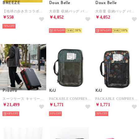
BREEZE
Doux Belle
Doux Belle
【地球の歩き方コラボ】トラベル圧縮袋（2枚set） （オフホワイト）
大容量 収納バッグ バッグ （グレー）
大容量 収納バッグ バッグ （ベージュ）
￥550
￥4,052
￥4,052
70%
予約
予約
30%
10
30%
10
Proevo
KiU
KiU
スーツケース キャリーケース キャリーバッグ フレームキャリー ドリンクホルダー USB充電ポート 8輪 L ダイヤル TSA (12004S) （ガンメタリック×レッド）
PACKABLE COMPRESSION POUCH(パッカブル衣類圧縮ポーチ) （レオパード）
PACKABLE COMPRESSION POUCH(パッカブル衣類圧縮ポーチ) （サイケデリックフラワー）
￥21,499
￥1,771
￥1,771
48%
30%
30%