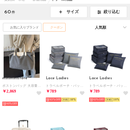
60
絞り込む
サイズ
件
お気に入りブランド
クーポン
miniministore
Lace Ladies
Lace Ladies
ボストンバッグ 大容量トラベルバッグ軽量 （ダークグレー）
トラベルポーチ・バッグインバッグ・収納袋6点セット （グレー）
トラベルポーチ・バッグインバッグ・収納袋6点セット （ネイビー）
￥2,069
￥789
￥789
予約
63%
10
63%
10
40%