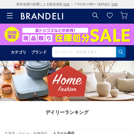
熊本地震の影響による配送遅延
｜ 7/30(木)14時〜 送料改訂
詳細
詳細
カテゴリ
ブランド
デイリーランキング
文房具・ホビー・各種用品
トラベル用品