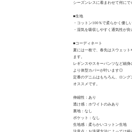
シーズンレスに着まわせて何にで
■生地
・コットン100％で柔らかく優し
・湿気を吸収しやすく通気性が良
■コーディネート
夏には一枚で、春先はスウェット
ます。
レギンスやスキーパンツなど細身
より体型カバーが叶います◎
定番のデニムはもちろん、ロング
オススメです。
伸縮性：あり
透け感：ホワイトのみあり
裏地：なし
ポケット：なし
生地感：柔らかいコットン生地
注意点：お洗濯方法によっては縮