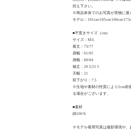
控え下さい。
※商品単体でのお写真が実物に最
モデル：161cm/165cm/166cm/173
■平置きサイズ（cm)
サイズ：M/L
着丈：73/77
肩幅：61/65
身幅：60/64
袖丈：20.5/21.5
天幅：21
前下がり：7.5
※生地や素材の性質により2cm前
る場合がございます。
■素材
綿100％
※モデル着用写真は撮影環境や、