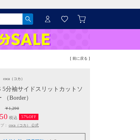
[ 前に戻る ]
coca
（コカ）
he US 5分袖サイドスリットカットソ
 （Border）
￥1,290
50
57%OFF
税込
ップ：
coca（コカ） 公式