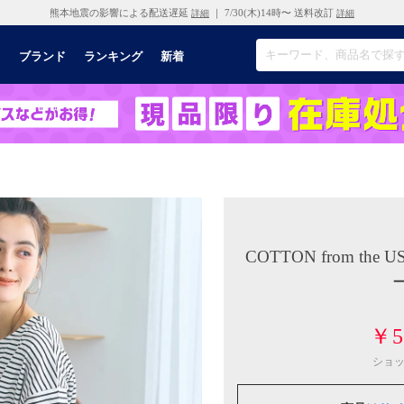
熊本地震の影響による配送遅延
｜ 7/30(木)14時〜 送料改訂
詳細
詳細
リ
ブランド
ランキング
新着
COTTON from t
ー
￥5
ショ