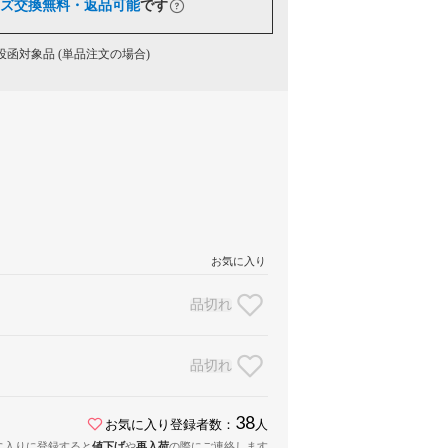
ズ交換無料・返品可能
です
函対象品 (単品注文の場合)
お気に入り
品切れ
品切れ
38
お気に入り登録者数：
人
に入りに登録すると
値下げ
や
再入荷
の際にご連絡します