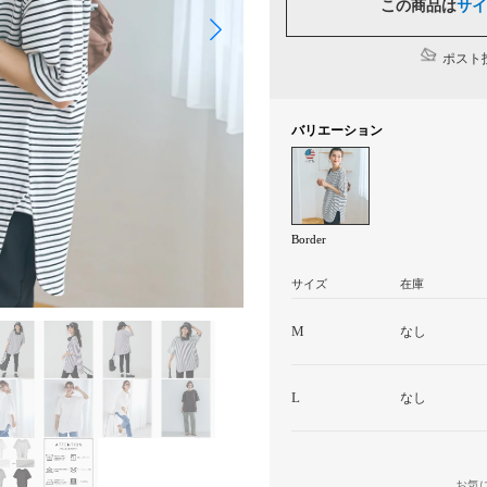
この商品は
サイ
ポスト投
バリエーション
Border
サイズ
在庫
M
なし
L
なし
お気