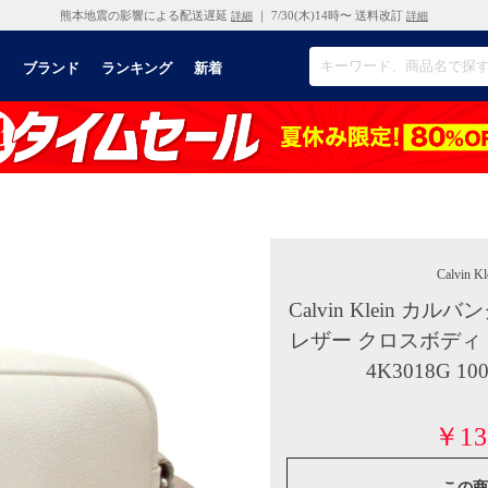
熊本地震の影響による配送遅延
｜ 7/30(木)14時〜 送料改訂
詳細
詳細
リ
ブランド
ランキング
新着
Calvin Kl
Calvin Klein 
レザー クロスボディ
4K3018G 
￥13
この商