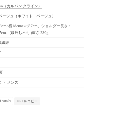
in
（カルバン クライン）
 ベージュ（ホワイト ベージュ）
3cm×横18cm×マチ7cm、ショルダー長さ：
37cm、(取外し不可 )重さ 230g
成繊維
ア
春夏
ス
・
メンズ
URLをコピー