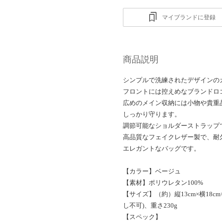
マイブランドに登録
商品説明
シンプルで洗練されたデザインの
フロントには控えめなブランドロ
広めのメイン収納には小物や貴重
しっかり守ります。
調節可能なショルダーストラップ
高品質なフェイクレザー製で、耐
エレガントなバッグです。
【カラー】ベージュ
【素材】ポリウレタン100%
【サイズ】（約）縦13cm×横18cm
し不可)、重さ230g
【スペック】