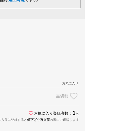
お気に入り
品切れ
1
お気に入り登録者数：
人
に入りに登録すると
値下げ
や
再入荷
の際にご連絡します