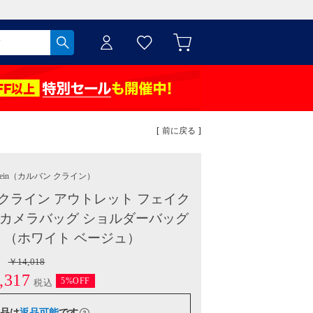
[ 前に戻る ]
ein
（カルバン クライン）
カルバンクライン アウトレット フェイク
 カメラバッグ ショルダーバッグ
100 （ホワイト ベージュ）
￥14,018
,317
5%OFF
税込
品は
返品可能
です