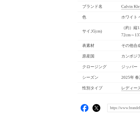
ブランド名
Calvin Kle
色
ホワイト
（約）縦1
サイズ(cm)
72cm～1
表素材
その他合
原産国
カンボジ
クロージング
ジッパー
シーズン
2025年 
性別タイプ
レディー