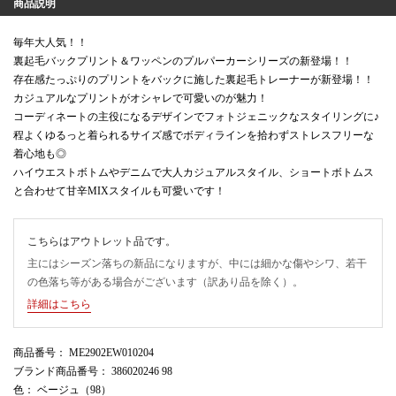
商品説明
毎年大人気！！
裏起毛バックプリント＆ワッペンのプルパーカーシリーズの新登場！！
存在感たっぷりのプリントをバックに施した裏起毛トレーナーが新登場！！
カジュアルなプリントがオシャレで可愛いのが魅力！
コーディネートの主役になるデザインでフォトジェニックなスタイリングに♪
程よくゆるっと着られるサイズ感でボディラインを拾わずストレスフリーな
着心地も◎
ハイウエストボトムやデニムで大人カジュアルスタイル、ショートボトムス
と合わせて甘辛MIXスタイルも可愛いです！
こちらはアウトレット品です。
主にはシーズン落ちの新品になりますが、中には細かな傷やシワ、若干
の色落ち等がある場合がございます（訳あり品を除く）。
詳細はこちら
商品番号
： ME2902EW010204
ブランド商品番号
： 386020246 98
色
： ベージュ（98）