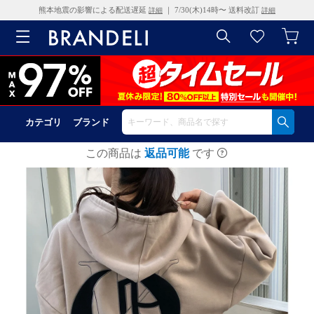
熊本地震の影響による配送遅延
｜ 7/30(木)14時〜 送料改訂
詳細
詳細
カテゴリ
ブランド
この商品は
返品可能
です