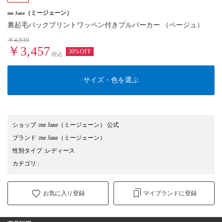
（ミージェーン）
me Jane
裏起毛バックプリントワッペン付きプルパーカー （ベージュ）
￥4,939
￥3,457
30%OFF
税込
サイズ・色を選ぶ
ショップ
:
me Jane（ミージェーン） 公式
ブランド
:
me Jane
（ミージェーン）
性別タイプ
:
レディース
カテゴリ
:
お気に入り登録
マイブランドに登録