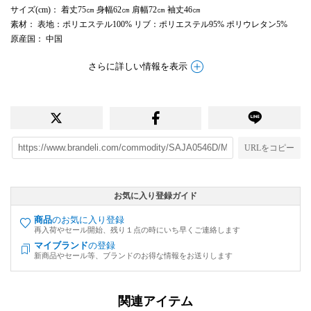
サイズ(cm)
： 着丈75㎝ 身幅62㎝ 肩幅72㎝ 袖丈46㎝
素材
： 表地：ポリエステル100% リブ：ポリエステル95% ポリウレタン5%
原産国
： 中国
さらに詳しい情報を表示
URLをコピー
お気に入り登録ガイド
商品
のお気に入り登録
再入荷やセール開始、残り１点の時にいち早くご連絡します
マイブランド
の登録
新商品やセール等、ブランドのお得な情報をお送りします
関連アイテム