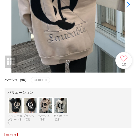
1
/
7
10
ベージュ（98）
9/FREE
×
バリエーション
チャコール
ブラック
ベージュ
アイボリー
グレー（1
（03）
（98）
（21）
2）