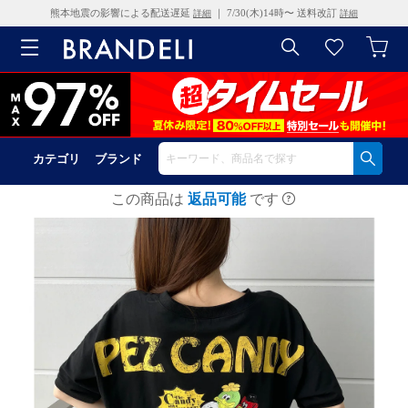
熊本地震の影響による配送遅延
｜ 7/30(木)14時〜 送料改訂
詳細
詳細
カテゴリ
ブランド
この商品は
返品可能
です