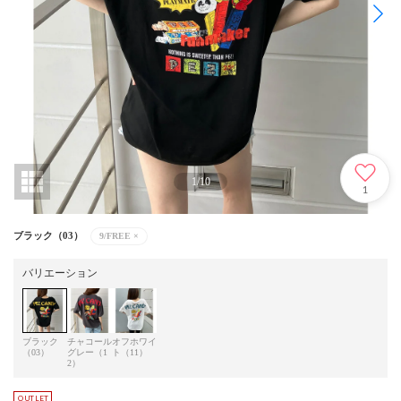
1
/
10
1
ブラック（03）
9/FREE
×
バリエーション
ブラック
チャコール
オフホワイ
（03）
グレー（1
ト（11）
2）