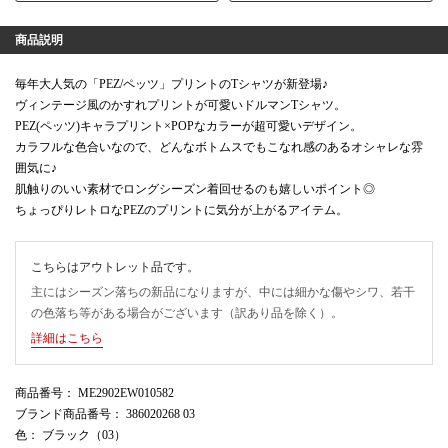
商品説明
毎年大人気の「PEZ/ペッツ」プリントのTシャツが新登場♪
ヴィンテージ風のかすれプリントが可愛いドルマンTシャツ。
PEZ(ペッツ)キャラプリント×POPなカラーが超可愛いデザイン。
カラフルな色合いなので、どんなボトムスでもこなれ感のあるオシャレな雰
囲気に♪
肌触りのいい素材でロングシーズン着回せるのも嬉しいポイント◎
ちょっぴりレトロなPEZのプリントに気分が上がるアイテム。
こちらはアウトレット品です。
主にはシーズン落ちの新品になりますが、中には細かな傷やシワ、若干
の色落ち等がある場合がございます（訳あり品を除く）。
詳細はこちら
商品番号
： ME2902EW010582
ブランド商品番号
： 386020268 03
色
： ブラック（03）