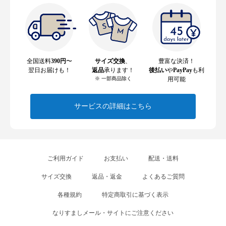
全国送料
390円
〜
サイズ交換
、
豊富な決済！
翌日お届けも！
返品
承ります！
後払い
や
PayPay
も利
※ 一部商品除く
用可能
サービスの詳細はこちら
ご利用ガイド
お支払い
配送・送料
サイズ交換
返品・返金
よくあるご質問
各種規約
特定商取引に基づく表示
なりすましメール・サイトにご注意ください