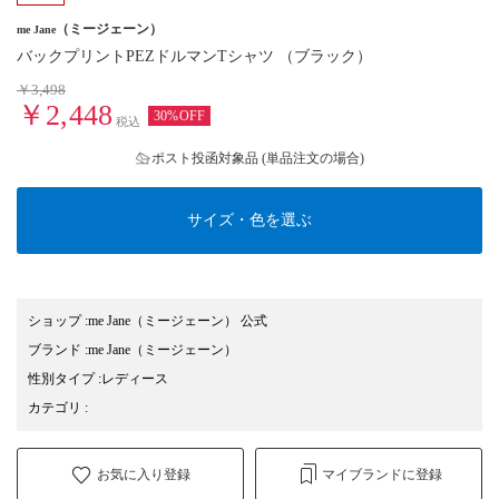
（ミージェーン）
me Jane
バックプリントPEZドルマンTシャツ （ブラック）
￥3,498
￥2,448
30%OFF
税込
ポスト投函対象品 (単品注文の場合)
サイズ・色を選ぶ
ショップ
:
me Jane（ミージェーン） 公式
ブランド
:
me Jane
（ミージェーン）
性別タイプ
:
レディース
カテゴリ
:
お気に入り登録
マイブランドに登録