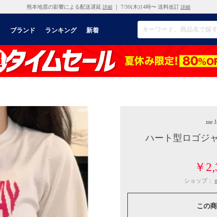
熊本地震の影響による配送遅延
｜ 7/30(木)14時〜 送料改訂
詳細
詳細
リ
ブランド
ランキング
新着
me J
ハート型ロゴジャ
￥2,
ショップ：
この商