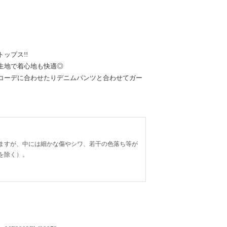
ップス!!
生地で着心地も快適◎
コーデに合わせたりデニムパンツと合わせてガー
ますが、中には細かな傷やシワ、若干の色落ち等が
を除く）。