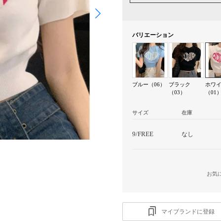
バリエーション
ブルー（06）
ブラック
ホワ
（03）
（01
サイズ
在庫
9/FREE
なし
お気
マイブランドに登録