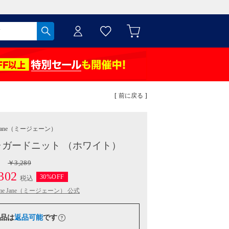
[ 前に戻る ]
ane
（ミージェーン）
ガードニット （ホワイト）
￥3,289
302
30%OFF
税込
me Jane（ミージェーン） 公式
品は
返品可能
です