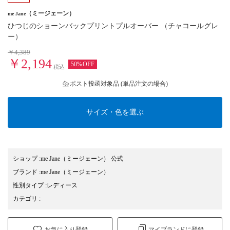
（ミージェーン）
me Jane
ひつじのショーンバックプリントプルオーバー （チャコールグレ
ー）
￥4,389
￥2,194
50%OFF
税込
ポスト投函対象品 (単品注文の場合)
サイズ・色を選ぶ
ショップ
:
me Jane（ミージェーン） 公式
ブランド
:
me Jane
（ミージェーン）
性別タイプ
:
レディース
カテゴリ
:
お気に入り登録
マイブランドに登録