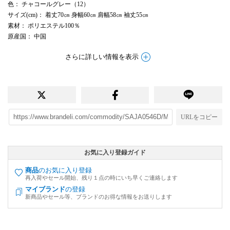
色
： チャコールグレー（12）
サイズ(cm)
： 着丈70㎝ 身幅60㎝ 肩幅58㎝ 袖丈55㎝
素材
： ポリエステル100％
原産国
： 中国
さらに詳しい情報を表示
URLをコピー
お気に入り登録ガイド
商品
のお気に入り登録
再入荷やセール開始、残り１点の時にいち早くご連絡します
マイブランド
の登録
新商品やセール等、ブランドのお得な情報をお送りします