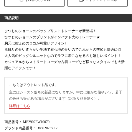
商品説明
ひつじのショーンのバックプリントトレーナーが新登場！
ひつじのショーンのプリントがインパクト大のトレーナー★
胸元は控えめのロゴが可愛いデザイン♪
肌触りの良い柔らかい生地で着心地の良いのでこれからの季節も快適に◎
大人気のビッグシルエットなのでラフに着こなせるのも嬉しいポイント！
カジュアルからストリートコーデや古着コーデなど様々なスタイルでも大活
躍なアイテムです！
こちらはアウトレット品です。
主にはシーズン落ちの新品になりますが、中には細かな傷やシワ、若干
の色落ち等がある場合がございます（訳あり品を除く）。
詳細はこちら
商品番号
： ME2902EW10070
ブランド商品番号
： 386020235 12