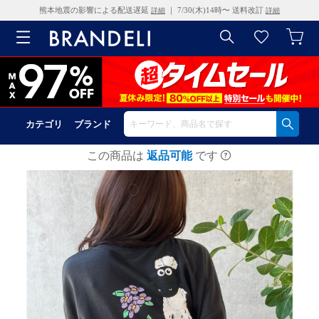
熊本地震の影響による配送遅延
｜ 7/30(木)14時〜 送料改訂
詳細
詳細
カテゴリ
ブランド
この商品は
返品可能
です