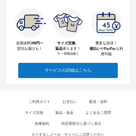
全国送料
390円
〜
サイズ交換
、
豊富な決済！
翌日お届けも！
返品
承ります！
後払い
や
PayPay
も利
※ 一部商品除く
用可能
サービスの詳細はこちら
ご利用ガイド
お支払い
配送・送料
サイズ交換
返品・返金
よくあるご質問
各種規約
特定商取引に基づく表示
なりすましメール・サイトにご注意ください