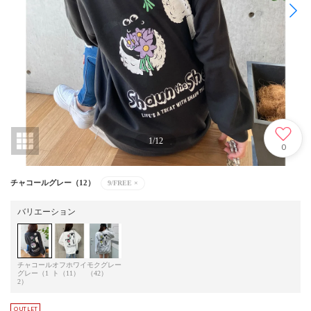
1
/
12
0
チャコールグレー（12）
9/FREE
×
バリエーション
チャコール
オフホワイ
モクグレー
グレー（1
ト（11）
（42）
2）