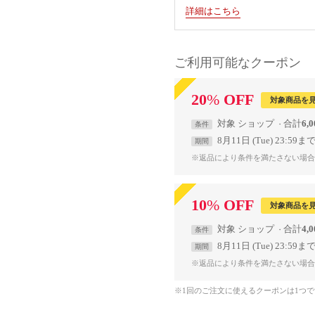
詳細はこちら
ご利用可能なクーポン
20
%
OFF
対象商品を
対象
ショップ
合計
6,
条件
8月11日 (Tue) 23:59ま
期間
※返品により条件を満たさない場合
10
%
OFF
対象商品を
対象
ショップ
合計
4,
条件
8月11日 (Tue) 23:59ま
期間
※返品により条件を満たさない場合
※1回のご注文に使えるクーポンは1つ