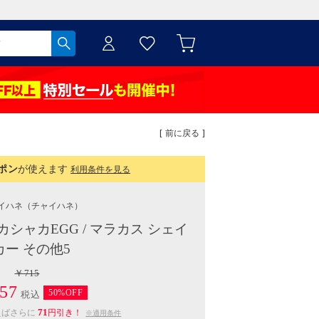
[ 前に戻る ]
ポン
が使えます
利用条件を見る
イハネ
（チャイハネ）
シャカEGG / マラカス シェイ
カー その他5
￥715
57
50%OFF
税込
71
えばさらに
円引き！
※適用条件