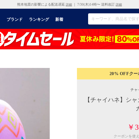
熊本地震の影響による配送遅延
｜ 7/30(木)14時〜 送料改訂
詳細
詳細
リ
ブランド
ランキング
新着
20% OFF
クー
チャ
【チャイハネ】シャカ
￥3
クーポンを使