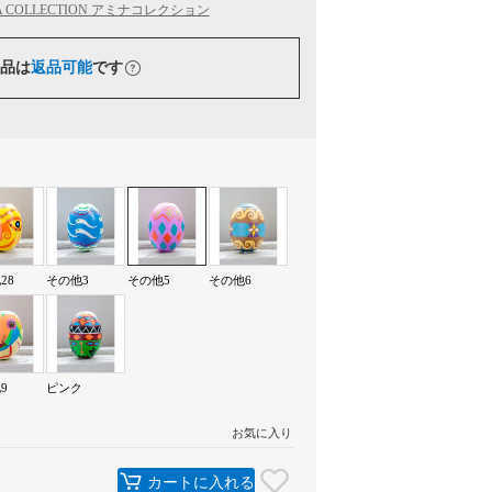
A COLLECTION アミナコレクション
品は
返品可能
です
28
その他3
その他5
その他6
9
ピンク
お気に入り
カートに入れる