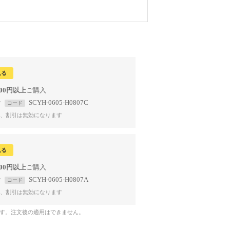
見る
000円以上
で
SCYH-0605-H0807C
コード
、割引は無効になります
見る
000円以上
で
SCYH-0605-H0807A
コード
、割引は無効になります
です。注文後の適用はできません。