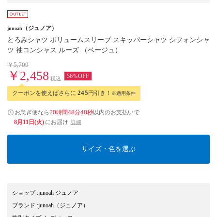
（ジュノア）
junoah
とろみシャツ ボリュームスリーブ スキッパーシャツ シフォンシャ
ツ 袖コンシャス ルーズ （ベージュ）
￥5,709
￥2,458
56%OFF
税込
クーポンを使えばさらに
245
円引き！
※適用条件
お急ぎ便なら
20時間48分47秒
以内
のお支払いで
8月11日(火)
にお届け
詳細
サイズ・色を選ぶ
ショップ
:
junoah ジュノア
ブランド
:
junoah
（ジュノア）