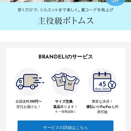
BRANDELIのサービス
全国送料
390円
〜
サイズ交換
、
豊富な決済！
翌日お届けも！
返品
承ります！
後払い
や
PayPay
も利
※ 一部商品除く
用可能
サービスの詳細はこちら