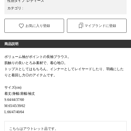
性別タイプ
:
レディース
カテゴリ
:
お気に入り登録
マイブランドに登録
商品説明
ボリューム袖がポイントの長袖ブラウス。
肌触りの良いとろみ素材で、着心地◎。
トップスとしてはもちろん、インナーとしてレイヤードしたり、羽織にした
りと着回し力◎のアイテムです。
サイズ(cm)
着丈/身幅/肩幅/袖丈
S:64/44/37/60
M:65/45/39/62
L:66/47/40/64
こちらはアウトレット品です。