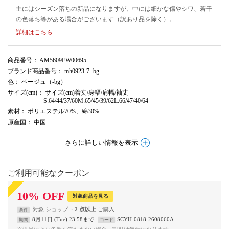
主にはシーズン落ちの新品になりますが、中には細かな傷やシワ、若干
の色落ち等がある場合がございます（訳あり品を除く）。
詳細はこちら
商品番号
： AM5609EW00695
ブランド商品番号
： mh0923-7 -bg
色
： ベージュ（-bg）
サイズ(cm)
： サイズ(cm)着丈/身幅/肩幅/袖丈
S:64/44/37/60M:65/45/39/62L:66/47/40/64
素材
： ポリエステル70%、綿30%
原産国
： 中国
さらに詳しい情報を表示
ご利用可能なクーポン
10
%
OFF
対象商品を見る
対象
ショップ
2 点以上
条件
8月11日 (Tue) 23:58まで
SCYH-0818-2608060A
期間
コード