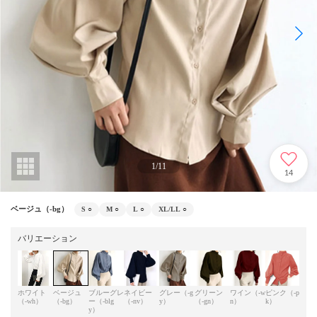
1
/
11
14
ベージュ（-bg）
S
○
M
○
L
○
XL/LL
○
バリエーション
ホワイト
ベージュ
ブルーグレ
ネイビー
グレー（-g
グリーン
ワイン（-w
ピンク（-p
グレ
（-wh）
（-bg）
ー（-blg
（-nv）
y）
（-gn）
n）
k）
（-gr
y）