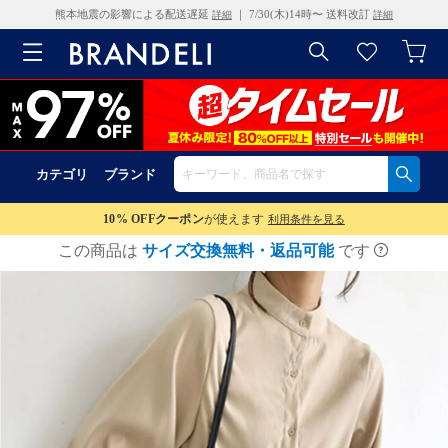
熊本地震の影響による配送遅延
｜ 7/30(木)14時〜 送料改訂
詳細
詳細
カテゴリ
ブランド
10% OFF
クーポン
が使えます
利用条件を見る
この商品は
サイズ交換無料・返品可能
です