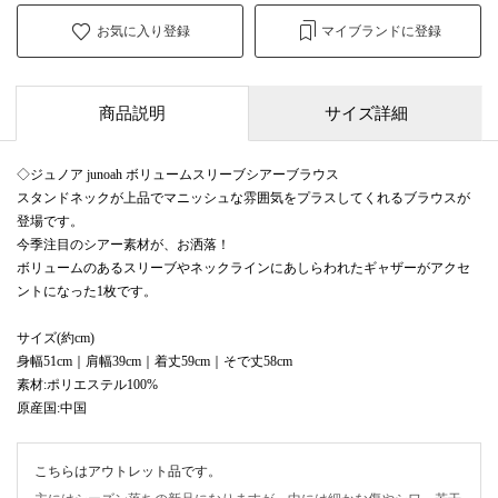
お気に入り登録
マイブランドに登録
商品説明
サイズ詳細
◇ジュノア junoah ボリュームスリーブシアーブラウス
スタンドネックが上品でマニッシュな雰囲気をプラスしてくれるブラウスが
登場です。
今季注目のシアー素材が、お洒落！
ボリュームのあるスリーブやネックラインにあしらわれたギャザーがアクセ
ントになった1枚です。
サイズ(約cm)
身幅51cm｜肩幅39cm｜着丈59cm｜そで丈58cm
素材:ポリエステル100%
原産国:中国
こちらはアウトレット品です。