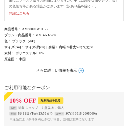
主にはシーズン落ちの新品になりますが、中には細かな傷やシワ、若干
の色落ち等がある場合がございます（訳あり品を除く）。
詳細はこちら
商品番号
： AM5609EW01172
ブランド商品番号
： it0914e-32 -bk
色
： ブラック（-bk）
サイズ(cm)
： サイズ(約cm)｜身幅51肩幅39着丈59そで丈58
素材
： ポリエステル100%
原産国
： 中国
さらに詳しい情報を表示
ご利用可能なクーポン
10
%
OFF
対象商品を見る
対象
ショップ
2 点以上
条件
8月11日 (Tue) 23:58まで
SCYH-0818-2608060A
期間
コード
※返品により条件を満たさない場合、割引は無効になります