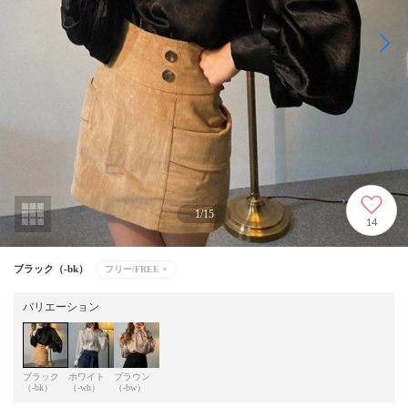
1
/
15
14
ブラック（-bk）
フリー/FREE
×
バリエーション
ブラック
ホワイト
ブラウン
（-bk）
（-wh）
（-bw）