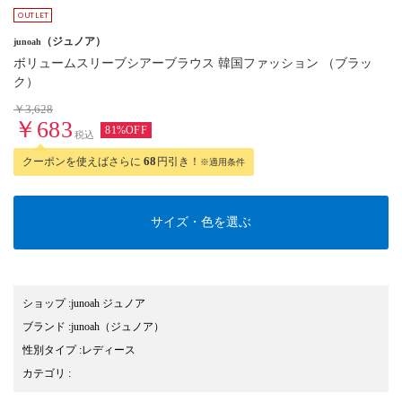
（ジュノア）
junoah
ボリュームスリーブシアーブラウス 韓国ファッション （ブラッ
ク）
￥3,628
￥683
81%OFF
税込
クーポンを使えばさらに
68
円引き！
※適用条件
サイズ・色を選ぶ
ショップ
:
junoah ジュノア
ブランド
:
junoah
（ジュノア）
性別タイプ
:
レディース
カテゴリ
: