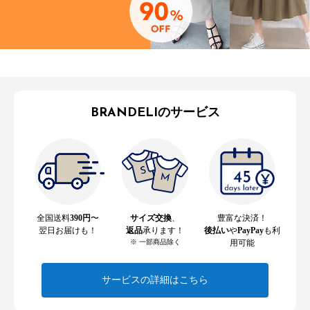
BRANDELIのサービス
全国送料
390円
〜
サイズ交換
、
豊富な決済！
翌日お届けも！
返品
承ります！
後払い
や
PayPay
も利
※ 一部商品除く
用可能
サービスの詳細はこちら