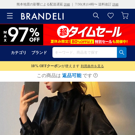
熊本地震の影響による配送遅延
｜ 7/30(木)14時〜 送料改訂
詳細
詳細
カテゴリ
ブランド
10% OFF
クーポン
が使えます
利用条件を見る
この商品は
返品可能
です