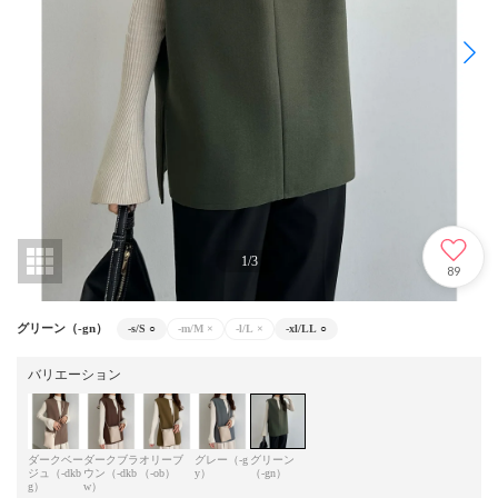
1
/
3
89
グリーン（-gn）
-s/S
○
-m/M
×
-l/L
×
-xl/LL
○
バリエーション
ダークベー
ダークブラ
オリーブ
グレー（-g
グリーン
ジュ（-dkb
ウン（-dkb
（-ob）
y）
（-gn）
g）
w）