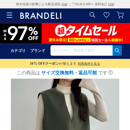
熊本地震の影響による配送遅延
｜ 7/30(木)14時〜 送料改訂
詳細
詳細
カテゴリ
ブランド
10% OFF
クーポン
が使えます
利用条件を見る
この商品は
サイズ交換無料・返品可能
です