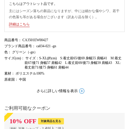
こちらはアウトレット品です。
主にはシーズン落ちの新品になりますが、中には細かな傷やシワ、若干
の色落ち等がある場合がございます（訳あり品を除く）。
詳細はこちら
商品番号
： CA3501EW00427
ブランド商品番号
： ca034-021 -gn
色
： グリーン（-gn）
サイズ(cm)
： サイズ：S-XL(約cm) S:着丈前65/後69 身幅55 肩幅41 M:着丈
前67/後71 身幅57 肩幅42 L:着丈前69/後73 身幅59 肩幅43 XL:
着丈前71/後75 身幅61 肩幅44
素材
： ポリエステル100%
原産国
： 中国
さらに詳しい情報を表示
ご利用可能なクーポン
10
%
OFF
対象商品を見る
対象
ショップ
2 点以上
条件