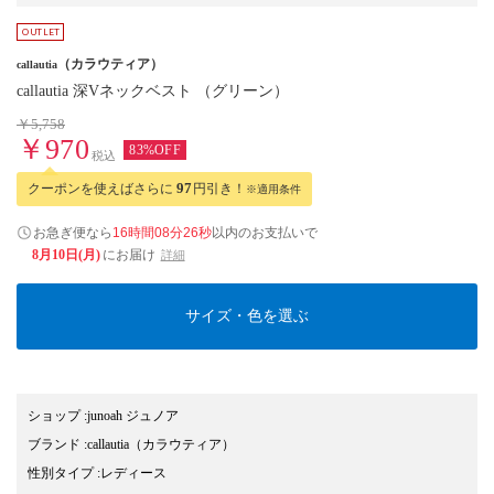
（カラウティア）
callautia
callautia 深Vネックベスト （グリーン）
￥5,758
￥970
83%OFF
税込
クーポンを使えばさらに
97
円引き！
※適用条件
お急ぎ便なら
16時間08分25秒
以内
のお支払いで
8月10日(月)
にお届け
詳細
サイズ・色を選ぶ
ショップ
:
junoah ジュノア
ブランド
:
callautia
（カラウティア）
性別タイプ
:
レディース