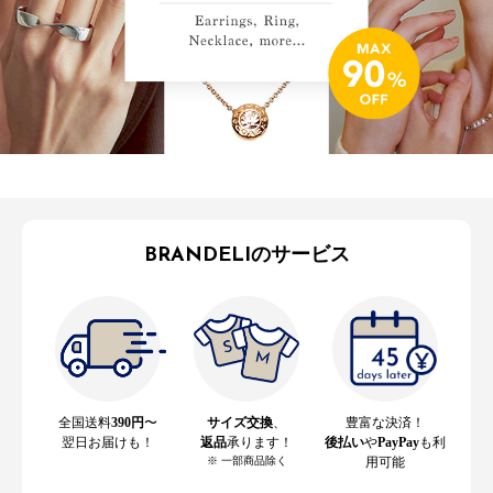
BRANDELIのサービス
全国送料
390円
〜
サイズ交換
、
豊富な決済！
翌日お届けも！
返品
承ります！
後払い
や
PayPay
も利
※ 一部商品除く
用可能