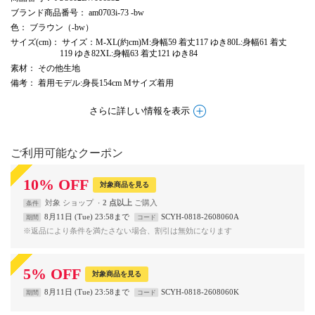
ブランド商品番号
： am0703i-73 -bw
色
： ブラウン（-bw）
サイズ(cm)
： サイズ：M-XL(約cm)M:身幅59 着丈117 ゆき80L:身幅61 着丈
119 ゆき82XL:身幅63 着丈121 ゆき84
素材
： その他生地
備考
： 着用モデル:身長154cm Mサイズ着用
さらに詳しい情報を表示
ご利用可能なクーポン
10
%
OFF
対象商品を見る
対象
ショップ
2 点以上
条件
8月11日 (Tue) 23:58まで
SCYH-0818-2608060A
期間
コード
※返品により条件を満たさない場合、割引は無効になります
5
%
OFF
対象商品を見る
8月11日 (Tue) 23:58まで
SCYH-0818-2608060K
期間
コード