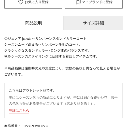
お気に入り登録
マイブランドに登録
商品説明
サイズ詳細
◇ジュノア junoah ヘリンボーンスタンドカラーコート
シーズンムード高まるヘリンボーン生地のコート。
クラシックなスタンドカラー×ロング丈のバランスです。
秋冬シーズンのスタイリングに活躍する着回しアイテムです。
※商品画像は撮影時の光や角度により、実物の色味と異なって見える場合が
ございます。
こちらはアウトレット品です。
主にはシーズン落ちの新品になりますが、中には細かな傷やシワ、若干
の色落ち等がある場合がございます（訳あり品を除く）。
詳細はこちら
商品番号
： JU5602EW006532