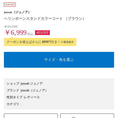
（ジュノア）
junoah
ヘリンボーンスタンドカラーコート （ブラウン）
￥11,759
￥6,999
40%OFF
税込
クーポンを使えばさらに
699
円引き！
※適用条件
サイズ・色を選ぶ
ショップ
:
junoah ジュノア
ブランド
:
junoah
（ジュノア）
性別タイプ
:
レディース
カテゴリ
: