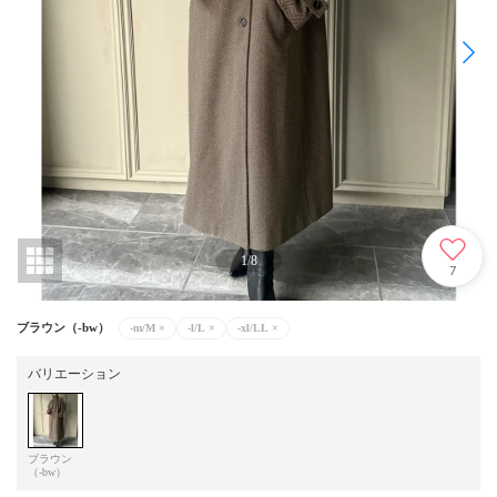
1
/
8
7
ブラウン（-bw）
-m/M
×
-l/L
×
-xl/LL
×
バリエーション
ブラウン
（-bw）