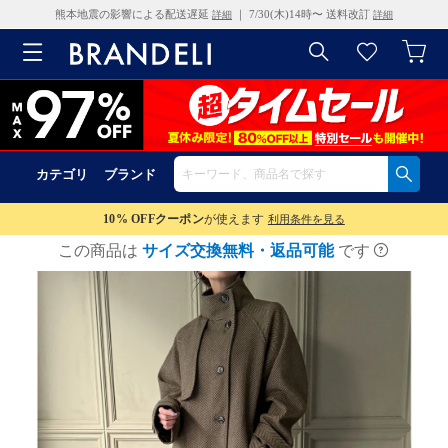
熊本地震の影響による配送遅延
｜ 7/30(木)14時〜 送料改訂
詳細
詳細
カテゴリ
ブランド
10% OFF
クーポン
が使えます
利用条件を見る
この商品は
サイズ交換無料・返品可能
です