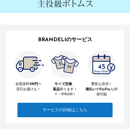
BRANDELIのサービス
全国送料
390円
〜
サイズ交換
、
豊富な決済！
翌日お届けも！
返品
承ります！
後払い
や
PayPay
も利
※ 一部商品除く
用可能
サービスの詳細はこちら