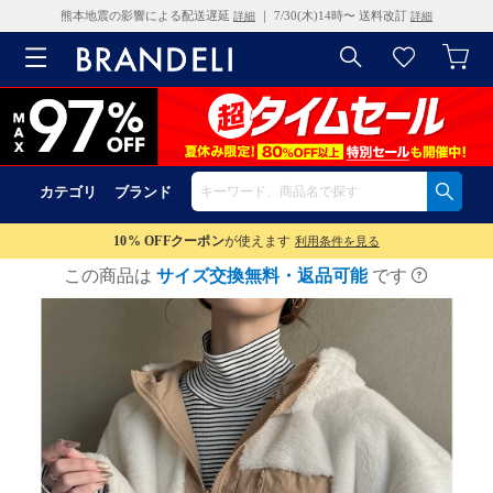
熊本地震の影響による配送遅延
｜ 7/30(木)14時〜 送料改訂
詳細
詳細
カテゴリ
ブランド
10% OFF
クーポン
が使えます
利用条件を見る
この商品は
サイズ交換無料・返品可能
です