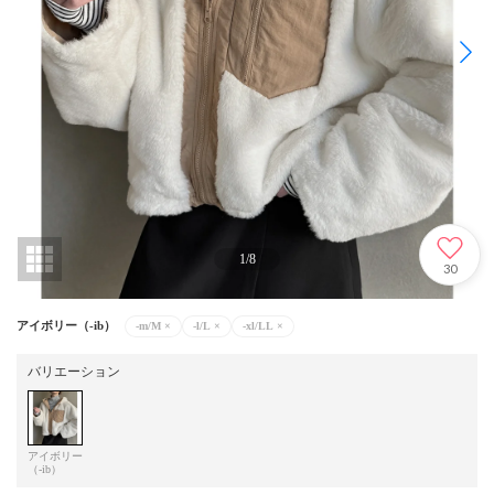
1
/
8
30
アイボリー（-ib）
-m/M
×
-l/L
×
-xl/LL
×
バリエーション
アイボリー
（-ib）