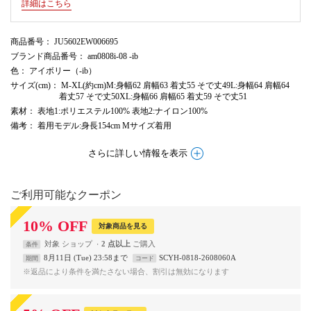
詳細はこちら
商品番号
： JU5602EW006695
ブランド商品番号
： am0808i-08 -ib
色
： アイボリー（-ib）
サイズ(cm)
： M-XL(約cm)M:身幅62 肩幅63 着丈55 そで丈49L:身幅64 肩幅64
着丈57 そで丈50XL:身幅66 肩幅65 着丈59 そで丈51
素材
： 表地1:ポリエステル100% 表地2:ナイロン100%
備考
： 着用モデル:身長154cm Mサイズ着用
さらに詳しい情報を表示
ご利用可能なクーポン
10
%
OFF
対象商品を見る
対象
ショップ
2 点以上
条件
8月11日 (Tue) 23:58まで
SCYH-0818-2608060A
期間
コード
※返品により条件を満たさない場合、割引は無効になります