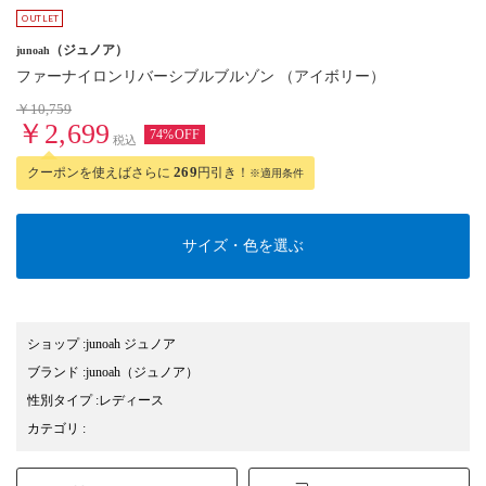
（ジュノア）
junoah
ファーナイロンリバーシブルブルゾン （アイボリー）
￥10,759
￥2,699
74%OFF
税込
クーポンを使えばさらに
269
円引き！
※適用条件
サイズ・色を選ぶ
ショップ
:
junoah ジュノア
ブランド
:
junoah
（ジュノア）
性別タイプ
:
レディース
カテゴリ
: