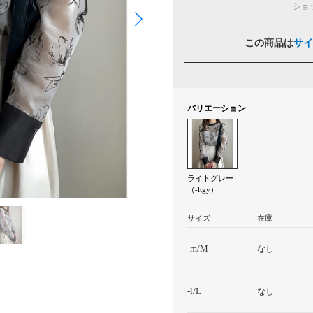
ショ
この商品は
サイ
バリエーション
ライトグレー
（-ltgy）
サイズ
在庫
-m/M
なし
-l/L
なし