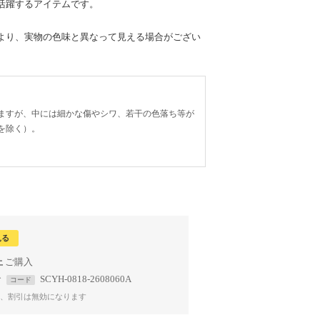
活躍するアイテムです。
より、実物の色味と異なって見える場合がござい
ますが、中には細かな傷やシワ、若干の色落ち等が
を除く）。
見る
上
で
SCYH-0818-2608060A
コード
、割引は無効になります