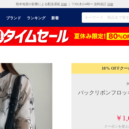
熊本地震の影響による配送遅延
｜ 7/30(木)14時〜 送料改訂
詳細
詳細
リ
ブランド
ランキング
新着
10% OFF
クー
j
バックリボンフロッ
￥1,
クーポンを使