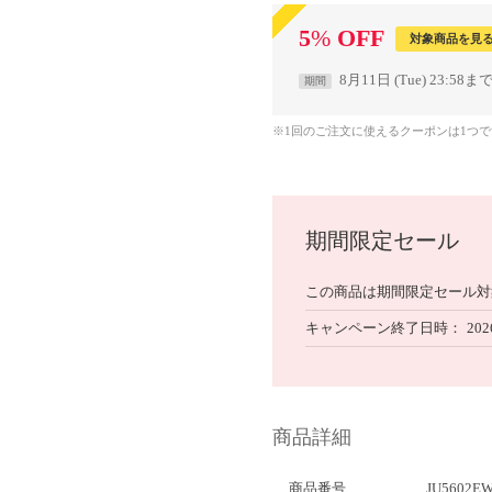
5
%
OFF
対象商品を見
8月11日 (Tue) 23:58ま
期間
※1回のご注文に使えるクーポンは1つ
期間限定セール
この商品は期間限定セール対
キャンペーン終了日時
202
商品詳細
商品番号
JU5602EW