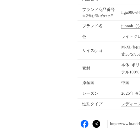
ブランド商品番号
frga006-34
※店舗お問い合わせ用
ブランド名
junoah
（
色
ライトグレー
M-XL(約c
サイズ(cm)
丈56/57/5
本体: ポ
素材
テル100%
原産国
中国
シーズン
2025年 
性別タイプ
レディー