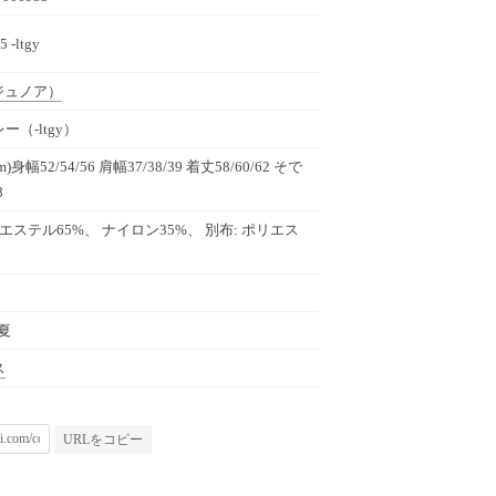
5 -ltgy
ジュノア）
（-ltgy）
m)身幅52/54/56 肩幅37/38/39 着丈58/60/62 そで
8
リエステル65%、 ナイロン35%、 別布: ポリエス
春夏
ス
URLをコピー