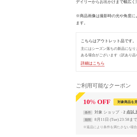
デイリーからお出かけまで幅広く
※商品画像は撮影時の光や角度に
ます。
こちらはアウトレット品です。
主にはシーズン落ちの新品になり
ある場合がございます（訳あり品
詳細はこちら
ご利用可能なクーポン
10
%
OFF
対象商品を
対象
ショップ
2 点以
条件
8月11日 (Tue) 23:58ま
期間
※返品により条件を満たさない場合