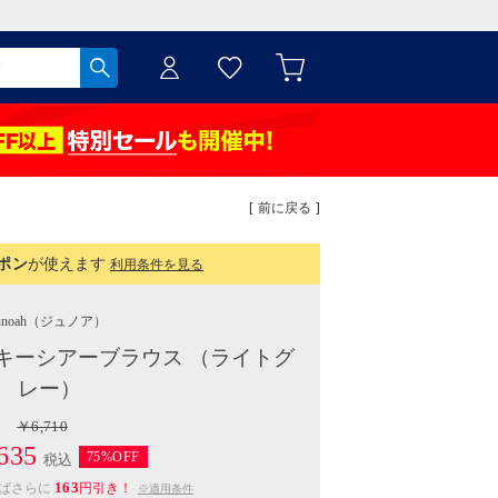
[ 前に戻る ]
ポン
が使えます
利用条件を見る
unoah
（ジュノア）
キーシアーブラウス （ライトグ
レー）
￥6,710
635
75%OFF
税込
163
えばさらに
円引き！
※適用条件