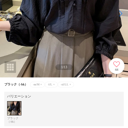
1
/
13
44
ブラック（-bk）
-m/M
×
-l/L
×
-xl/LL
×
バリエーション
ブラック
（-bk）