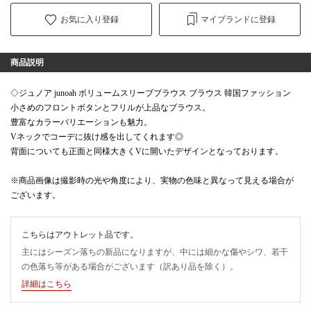
お気に入り登録
マイブランドに登録
商品説明
◇ジュノア junoah ボリュームスリーブブラウス ブラウス 韓国ファッション
小さめのフロントボタンとフリルが上品なブラウス。
豊富なカラーバリエーションも魅力。
Vネックでコーデに抜け感を出してくれます◎
背面についても正面と同様大きくVに開いたデザインとなっております。
※商品画像は撮影時の光や角度により、実物の色味と異なって見える場合が
ございます。
こちらはアウトレット品です。
主にはシーズン落ちの新品になりますが、中には細かな傷やシワ、若干
の色落ち等がある場合がございます（訳あり品を除く）。
詳細はこちら