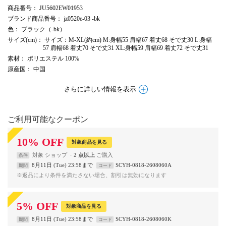
商品番号
： JU5602EW01953
ブランド商品番号
： jz0520e-03 -bk
色
： ブラック（-bk）
サイズ(cm)
： サイズ：M-XL(約cm) M:身幅55 肩幅67 着丈68 そで丈30 L:身幅
57 肩幅68 着丈70 そで丈31 XL:身幅59 肩幅69 着丈72 そで丈31
素材
： ポリエステル 100%
原産国
： 中国
さらに詳しい情報を表示
ご利用可能なクーポン
10
%
OFF
対象商品を見る
対象
ショップ
2 点以上
条件
8月11日 (Tue) 23:58まで
SCYH-0818-2608060A
期間
コード
※返品により条件を満たさない場合、割引は無効になります
5
%
OFF
対象商品を見る
8月11日 (Tue) 23:58まで
SCYH-0818-2608060K
期間
コード