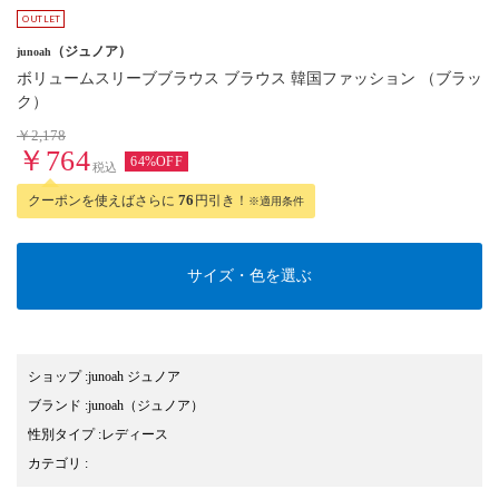
（ジュノア）
junoah
ボリュームスリーブブラウス ブラウス 韓国ファッション （ブラッ
ク）
￥2,178
￥764
64%OFF
税込
クーポンを使えばさらに
76
円引き！
※適用条件
サイズ・色を選ぶ
ショップ
:
junoah ジュノア
ブランド
:
junoah
（ジュノア）
性別タイプ
:
レディース
カテゴリ
: