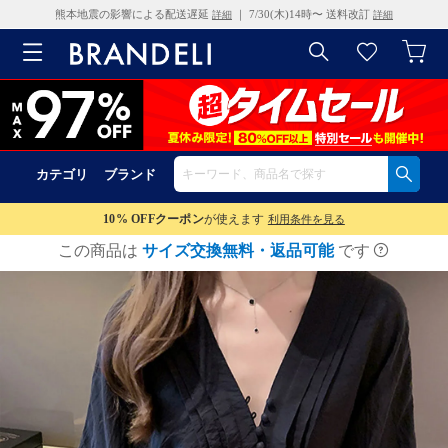
熊本地震の影響による配送遅延
｜ 7/30(木)14時〜 送料改訂
詳細
詳細
カテゴリ
ブランド
10% OFF
クーポン
が使えます
利用条件を見る
この商品は
サイズ交換無料・返品可能
です