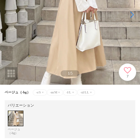
1
/
5
7
ベージュ（-bg）
-s/S
×
-m/M
×
-l/L
×
-xl/LL
×
バリエーション
ベージュ
（-bg）