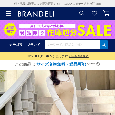
熊本地震の影響による配送遅延
｜ 7/30(木)14時〜 送料改訂
詳細
詳細
カテゴリ
ブランド
10% OFF
クーポン
が使えます
利用条件を見る
この商品は
サイズ交換無料・返品可能
です