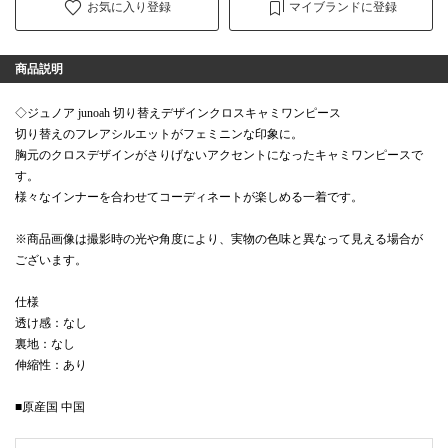
お気に入り登録
マイブランドに登録
商品説明
◇ジュノア junoah 切り替えデザインクロスキャミワンピース
切り替えのフレアシルエットがフェミニンな印象に。
胸元のクロスデザインがさりげないアクセントになったキャミワンピースで
す。
様々なインナーを合わせてコーディネートが楽しめる一着です。
※商品画像は撮影時の光や角度により、実物の色味と異なって見える場合が
ございます。
仕様
透け感：なし
裏地：なし
伸縮性：あり
■原産国 中国