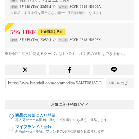
対象
ショップ
2 点以上
条件
8月6日 (Thu) 23:59まで
SCYH-0818-H0806A
期間
コード
※返品により条件を満たさない場合、割引は無効になります
5
%
OFF
対象商品を見る
8月6日 (Thu) 23:59まで
SCYH-0818-H0806K
期間
コード
※1回のご注文に使えるクーポンは1つです。注文後の適用はできません。
URLをコピー
お気に入り登録ガイド
商品
のお気に入り登録
再入荷やセール開始、残り１点の時にいち早くご連絡します
マイブランド
の登録
新商品やセール等、ブランドのお得な情報をお送りします