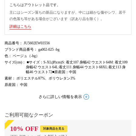
こちらはアウトレット品です。
主にはシーズン落ちの新品になりますが、中には細かな傷やシワ、若干
の色落ち等がある場合がございます（訳あり品を除く）。
詳細はこちら
商品番号
： JU5602EW03556
ブランド商品番号
： ga002-025 -bg
色
： ベージュ（-bg）
サイズ(cm)
： ■サイズ：S-XL(約cm)S: 着丈107 身幅42 ウエスト64M: 着丈109
身幅42 ウエスト64L:着丈111 身幅44 ウエスト68XL:着丈113 身
幅46 ウエスト72■原産国：中国
素材
： ポリエステル97%、ポリウレタン3%
原産国
： 中国
さらに詳しい情報を表示
ご利用可能なクーポン
10
%
OFF
対象商品を見る