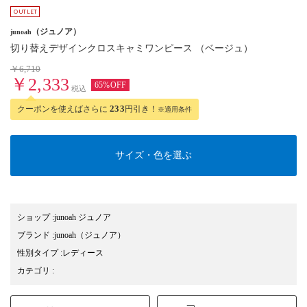
（ジュノア）
junoah
切り替えデザインクロスキャミワンピース （ベージュ）
￥6,710
￥2,333
65%OFF
税込
クーポンを使えばさらに
233
円引き！
※適用条件
サイズ・色を選ぶ
ショップ
:
junoah ジュノア
ブランド
:
junoah
（ジュノア）
性別タイプ
:
レディース
カテゴリ
: