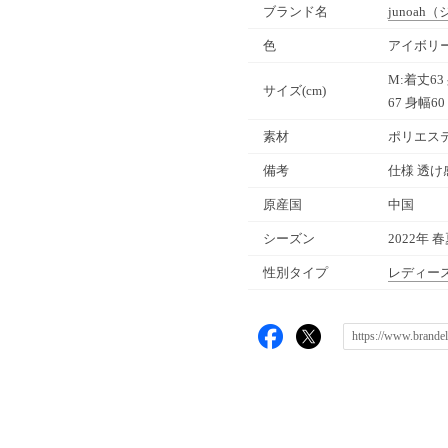
ブランド名
junoah
（
色
アイボリー
M:着丈63 
サイズ(cm)
67 身幅60
素材
ポリエステ
備考
仕様 透け
原産国
中国
シーズン
2022年 
性別タイプ
レディー