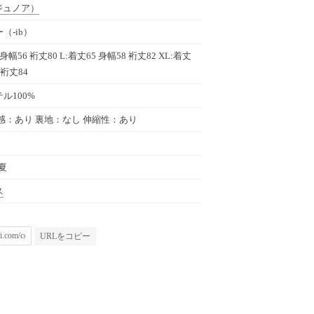
ジュノア）
（-ib）
身幅56 裄丈80 L:着丈65 身幅58 裄丈82 XL:着丈
 裄丈84
ル100%
感：あり 裏地：なし 伸縮性：あり
春夏
ス
URLをコピー