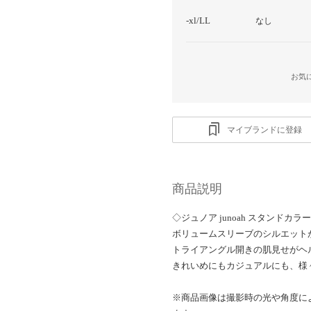
-xl/LL
なし
お気
マイブランドに登録
商品説明
◇ジュノア junoah スタンドカ
ボリュームスリーブのシルエット
トライアングル開きの肌見せがヘ
きれいめにもカジュアルにも、様
※商品画像は撮影時の光や角度に