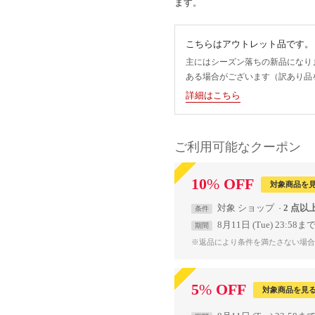
ます。
こちらはアウトレット品です。
主にはシーズン落ちの新品になり
ある場合がございます（訳あり品
詳細はこちら
ご利用可能なクーポン
10
%
OFF
対象商品を
対象
ショップ
2 点以
条件
8月11日 (Tue) 23:58ま
期間
※返品により条件を満たさない場合
5
%
OFF
対象商品を見