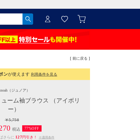
[ 前に戻る ]
ポン
が使えます
利用条件を見る
unoah
（ジュノア）
ューム袖ブラウス （アイボリ
ー）
￥5,758
270
77%OFF
税込
127
えばさらに
円引き！
※適用条件