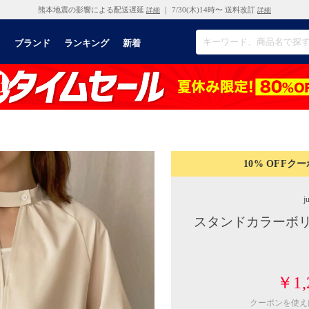
熊本地震の影響による配送遅延
｜ 7/30(木)14時〜 送料改訂
詳細
詳細
リ
ブランド
ランキング
新着
10% OFF
クー
j
スタンドカラーボリ
￥1,
クーポンを使