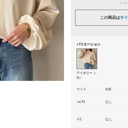
ショ
この商品は
サイ
バリエーション
アイボリー（-
ib）
サイズ
在庫
-m/M
なし
-l/L
なし