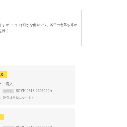
ますが、中には細かな傷やシワ、若干の色落ち等が
を除く）。
見る
上
で
SCYH-0818-2608060A
コード
、割引は無効になります
る