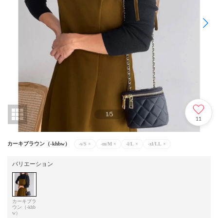
1
/
5
11
カーキブラウン（-khbw）
-s/S
×
-m/M
×
-l/L
×
-xl/LL
×
バリエーション
カーキブラ
ウン（-khb
w）