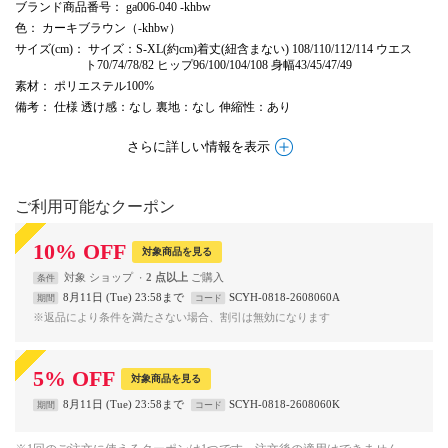
ブランド商品番号
： ga006-040 -khbw
色
： カーキブラウン（-khbw）
サイズ(cm)
： サイズ：S-XL(約cm)着丈(紐含まない) 108/110/112/114 ウエス
ト70/74/78/82 ヒップ96/100/104/108 身幅43/45/47/49
素材
： ポリエステル100%
備考
： 仕様 透け感：なし 裏地：なし 伸縮性：あり
さらに詳しい情報を表示
ご利用可能なクーポン
10
%
OFF
対象商品を見る
対象
ショップ
2 点以上
条件
8月11日 (Tue) 23:58まで
SCYH-0818-2608060A
期間
コード
※返品により条件を満たさない場合、割引は無効になります
5
%
OFF
対象商品を見る
8月11日 (Tue) 23:58まで
SCYH-0818-2608060K
期間
コード