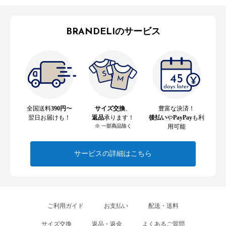
BRANDELIのサービス
全国送料
390円
〜
サイズ交換
、
豊富な決済！
翌日お届けも！
返品
承ります！
後払い
や
PayPay
も利
※ 一部商品除く
用可能
サービスの詳細はこちら
ご利用ガイド
お支払い
配送・送料
サイズ交換
返品・返金
よくあるご質問