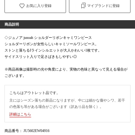
お気に入り登録
マイブランドに登録
商品説明
◇ジュノア junoah ショルダーリボンキャミワンピース
ショルダーリボンが女性らしいキャミソールワンピース。
ストンと落ちるIラインシルエットが大人かわいい1枚です。
サイドスリット入りで足さばきもしやすい◎
※商品画像は撮影時の光や角度により、実物の色味と異なって見える場合が
ございます。
こちらはアウトレット品です。
主にはシーズン落ちの新品になりますが、中には細かな傷やシワ、若干
の色落ち等がある場合がございます（訳あり品を除く）。
詳細はこちら
商品番号
： JU5602EW04916