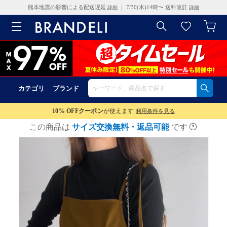
熊本地震の影響による配送遅延
｜ 7/30(木)14時〜 送料改訂
詳細
詳細
カテゴリ
ブランド
10% OFF
クーポン
が使えます
利用条件を見る
この商品は
サイズ交換無料・返品可能
です