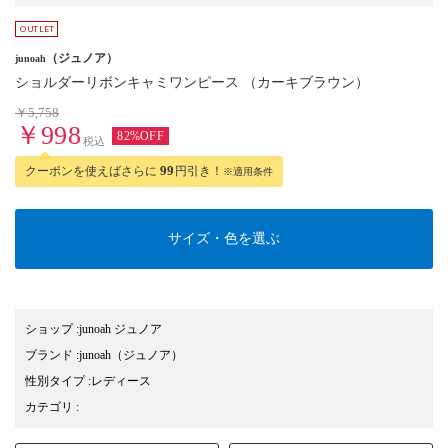
（ジュノア）
junoah
ショルダーリボンキャミワンピース （カーキブラウン）
￥5,758
￥998
82%OFF
税込
クーポンを使えばさらに
99
円引き！
※適用条件
サイズ・色を選ぶ
ショップ
:
junoah ジュノア
ブランド
:
junoah
（ジュノア）
性別タイプ
:
レディース
カテゴリ
: