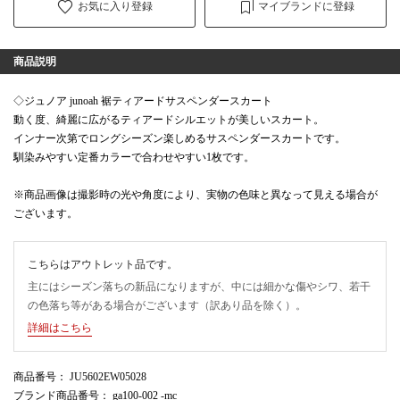
お気に入り登録
マイブランドに登録
商品説明
◇ジュノア junoah 裾ティアードサスペンダースカート
動く度、綺麗に広がるティアードシルエットが美しいスカート。
インナー次第でロングシーズン楽しめるサスペンダースカートです。
馴染みやすい定番カラーで合わせやすい1枚です。
※商品画像は撮影時の光や角度により、実物の色味と異なって見える場合が
ございます。
こちらはアウトレット品です。
主にはシーズン落ちの新品になりますが、中には細かな傷やシワ、若干
の色落ち等がある場合がございます（訳あり品を除く）。
詳細はこちら
商品番号
： JU5602EW05028
ブランド商品番号
： ga100-002 -mc