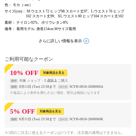
色
： モカ（-mc）
サイズ(cm)
： M:ウエスト72 ヒップ98 スカート丈97、L:ウエスト76 ヒップ
102 スカート丈99、XL:ウエスト80 ヒップ104 スカート丈102
素材
： ナイロン92%、ポリウレタン8%
備考
： 着用モデル: 身長154cm Mサイズ着用
さらに詳しい情報を表示
ご利用可能なクーポン
10
%
OFF
対象商品を見る
対象
ショップ
2 点以上
条件
8月11日 (Tue) 23:58まで
SCYH-0818-2608060A
期間
コード
※返品により条件を満たさない場合、割引は無効になります
5
%
OFF
対象商品を見る
8月11日 (Tue) 23:58まで
SCYH-0818-2608060K
期間
コード
※1回のご注文に使えるクーポンは1つです。注文後の適用はできません。