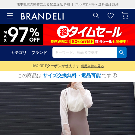
熊本地震の影響による配送遅延
｜ 7/30(木)14時〜 送料改訂
詳細
詳細
カテゴリ
ブランド
10% OFF
クーポン
が使えます
利用条件を見る
この商品は
サイズ交換無料・返品可能
です