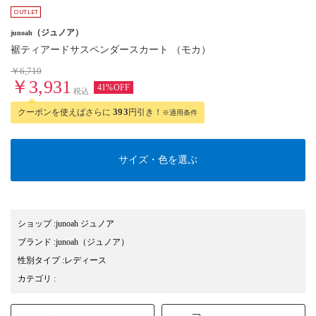
（ジュノア）
junoah
裾ティアードサスペンダースカート （モカ）
￥6,710
￥3,931
41%OFF
税込
クーポンを使えばさらに
393
円引き！
※適用条件
サイズ・色を選ぶ
ショップ
:
junoah ジュノア
ブランド
:
junoah
（ジュノア）
性別タイプ
:
レディース
カテゴリ
: