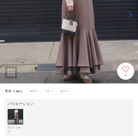
1
/
5
4
モカ（-mc）
-m/M
×
-l/L
×
-xl/LL
×
バリエーション
モカ（-m
c）