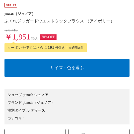
（ジュノア）
junoah
ふくれジャガードウエストタックブラウス （アイボリー）
￥6,710
￥1,951
70%OFF
税込
クーポンを使えばさらに
195
円引き！
※適用条件
サイズ・色を選ぶ
ショップ
:
junoah ジュノア
ブランド
:
junoah
（ジュノア）
性別タイプ
:
レディース
カテゴリ
: