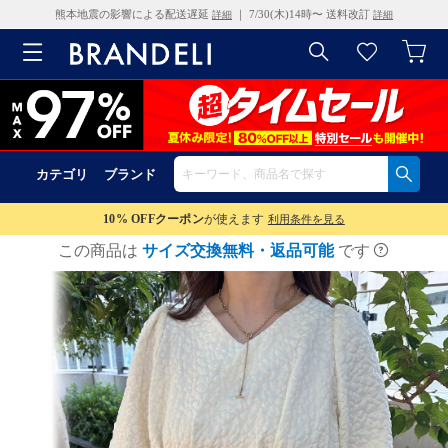
熊本地震の影響による配送遅延
｜ 7/30(木)14時〜 送料改訂
詳細
詳細
カテゴリ
ブランド
10% OFF
クーポン
が使えます
利用条件を見る
この商品は
サイズ交換無料・返品可能
です