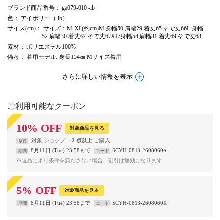
ブランド商品番号
： ga079-010 -ib
色
： アイボリー（-ib）
サイズ(cm)
： サイズ：M-XL(約cm)M:身幅50 肩幅29 着丈65 そで丈66L:身幅
52 肩幅30 着丈67 そで丈67XL:身幅54 肩幅31 着丈69 そで丈68
素材
： ポリエステル100%
備考
： 着用モデル: 身長154㎝ Mサイズ着用
さらに詳しい情報を表示
ご利用可能なクーポン
10
%
OFF
対象商品を見る
対象
ショップ
2 点以上
条件
8月11日 (Tue) 23:58まで
SCYH-0818-2608060A
期間
コード
※返品により条件を満たさない場合、割引は無効になります
5
%
OFF
対象商品を見る
8月11日 (Tue) 23:58まで
SCYH-0818-2608060K
期間
コード