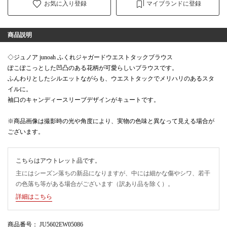
お気に入り登録
マイブランドに登録
商品説明
◇ジュノア junoah ふくれジャガードウエストタックブラウス
ぽこぽこっとした凹凸のある花柄が可愛らしいブラウスです。
ふんわりとしたシルエットながらも、ウエストタックでメリハリのあるスタ
イルに。
袖口のキャンディースリーブデザインがキュートです。
※商品画像は撮影時の光や角度により、実物の色味と異なって見える場合が
ございます。
こちらはアウトレット品です。
主にはシーズン落ちの新品になりますが、中には細かな傷やシワ、若干
の色落ち等がある場合がございます（訳あり品を除く）。
詳細はこちら
商品番号
： JU5602EW05086