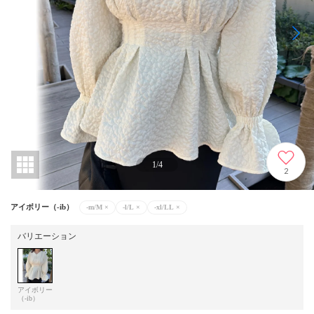
1
/
4
2
アイボリー（-ib）
-m/M
×
-l/L
×
-xl/LL
×
バリエーション
アイボリー
（-ib）