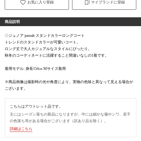
お気に入り登録
マイブランドに登録
商品説明
◇ジュノア junoah スタンドカラーロングコート
トレンドのスタンドカラーが可愛いコート。
ロング丈で大人カジュアルなスタイルにぴったり。
秋冬のコーディネートに活躍すること間違いなしの1着です。
着用モデル: 身長154㎝ Mサイズ着用
※商品画像は撮影時の光や角度により、実物の色味と異なって見える場合が
ございます。
こちらはアウトレット品です。
主にはシーズン落ちの新品になりますが、中には細かな傷やシワ、若干
の色落ち等がある場合がございます（訳あり品を除く）。
詳細はこちら