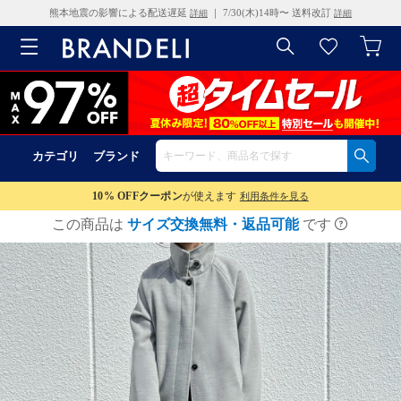
熊本地震の影響による配送遅延
｜ 7/30(木)14時〜 送料改訂
詳細
詳細
カテゴリ
ブランド
10% OFF
クーポン
が使えます
利用条件を見る
この商品は
サイズ交換無料・返品可能
です