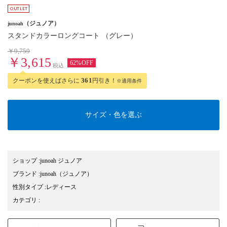
（ジュノア）
junoah
スタンドカラーロングコート （グレー）
￥9,759
￥3,615
62%OFF
税込
クーポンを使えばさらに
361
円引き！
※適用条件
サイズ・色を選ぶ
ショップ
:
junoah ジュノア
ブランド
:
junoah
（ジュノア）
性別タイプ
:
レディース
カテゴリ
: