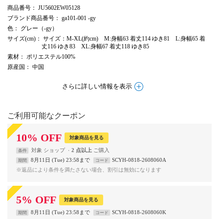
商品番号
： JU5602EW05128
ブランド商品番号
： ga101-001 -gy
色
： グレー（-gy）
サイズ(cm)
： サイズ：M-XL(約cm) M:身幅63 着丈114 ゆき81 L:身幅65 着
丈116 ゆき83 XL:身幅67 着丈118 ゆき85
素材
： ポリエステル100%
原産国
： 中国
さらに詳しい情報を表示
ご利用可能なクーポン
10
%
OFF
対象商品を見る
対象
ショップ
2 点以上
条件
8月11日 (Tue) 23:58まで
SCYH-0818-2608060A
期間
コード
※返品により条件を満たさない場合、割引は無効になります
5
%
OFF
対象商品を見る
8月11日 (Tue) 23:58まで
SCYH-0818-2608060K
期間
コード