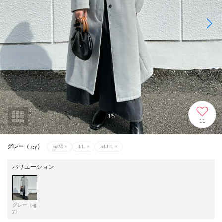
1
/
5
11
グレー（-gy）
-m/M
×
-l/L
×
-xl/LL
×
バリエーション
グレー（-g
y）