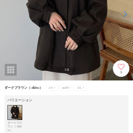
1
/
4
9
ダークブラウン（-dkbw）
-s/S
×
-m/M
×
-l/L
×
バリエーション
ダークブラ
ウン（-dkb
w）