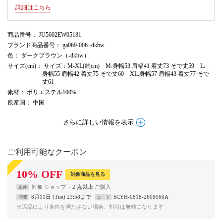
詳細はこちら
商品番号
： JU5602EW05131
ブランド商品番号
： ga069-006 -dkbw
色
： ダークブラウン（-dkbw）
サイズ(cm)
： サイズ：M-XL(約cm) M:身幅53 肩幅41 着丈73 そで丈59 L:
身幅55 肩幅42 着丈75 そで丈60 XL:身幅57 肩幅43 着丈77 そで
丈61
素材
： ポリエステル100%
原産国
： 中国
さらに詳しい情報を表示
ご利用可能なクーポン
10
%
OFF
対象商品を見る
対象
ショップ
2 点以上
条件
8月11日 (Tue) 23:58まで
SCYH-0818-2608060A
期間
コード
※返品により条件を満たさない場合、割引は無効になります