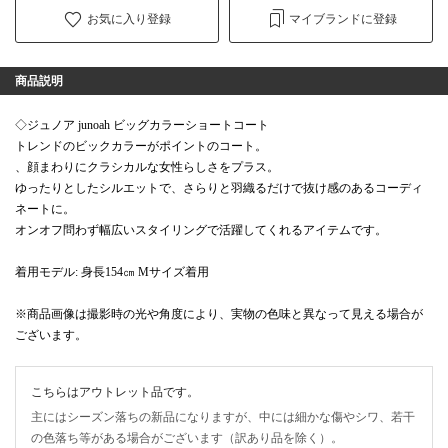
お気に入り登録
マイブランドに登録
商品説明
◇ジュノア junoah ビッグカラーショートコート
トレンドのビックカラーがポイントのコート。
、顔まわりにクラシカルな女性らしさをプラス。
ゆったりとしたシルエットで、さらりと羽織るだけで抜け感のあるコーディ
ネートに。
オンオフ問わず幅広いスタイリングで活躍してくれるアイテムです。
着用モデル: 身長154㎝ Mサイズ着用
※商品画像は撮影時の光や角度により、実物の色味と異なって見える場合が
ございます。
こちらはアウトレット品です。
主にはシーズン落ちの新品になりますが、中には細かな傷やシワ、若干
の色落ち等がある場合がございます（訳あり品を除く）。