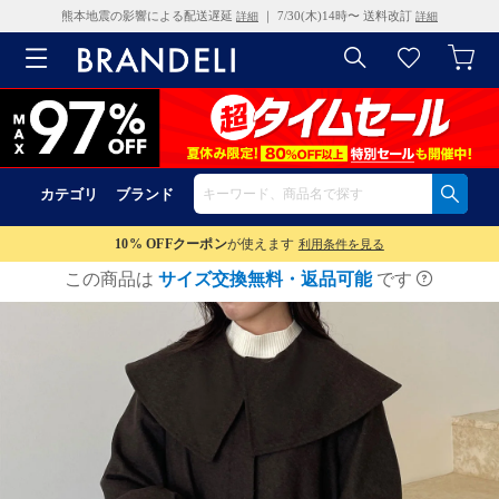
熊本地震の影響による配送遅延
｜ 7/30(木)14時〜 送料改訂
詳細
詳細
カテゴリ
ブランド
10% OFF
クーポン
が使えます
利用条件を見る
この商品は
サイズ交換無料・返品可能
です