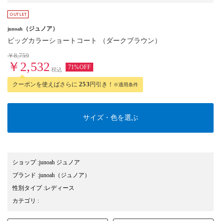
（ジュノア）
junoah
ビッグカラーショートコート （ダークブラウン）
￥8,759
￥2,532
71%OFF
税込
クーポンを使えばさらに
253
円引き！
※適用条件
サイズ・色を選ぶ
ショップ
:
junoah ジュノア
ブランド
:
junoah
（ジュノア）
性別タイプ
:
レディース
カテゴリ
: