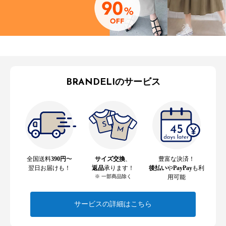
BRANDELIのサービス
全国送料
390円
〜
サイズ交換
、
豊富な決済！
翌日お届けも！
返品
承ります！
後払い
や
PayPay
も利
※ 一部商品除く
用可能
サービスの詳細はこちら